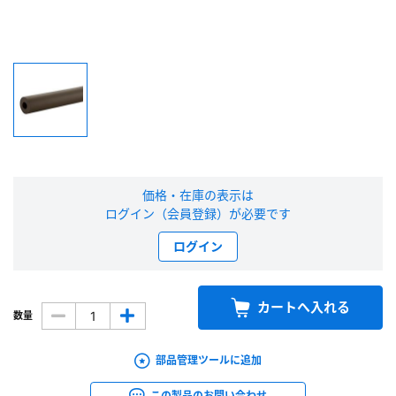
新規会員登録（無料）
※新規会員登録をお申し込み頂いてから本登録となるまで、数日間かかる場合
があります。また当社の判断によりお断りする場合があります。
会員の方はこちら
価格・在庫の表示は
ログイン
ログイン（会員登録）が必要です
※パスワードをお忘れの方は、
パスワード再発行ページ
へ
ログイン
※メールアドレスを忘れた方は、
お問い合わせページ
よりお問い合わせくださ
い
カートへ入れる
数量
部品管理ツールに追加
この製品のお問い合わせ