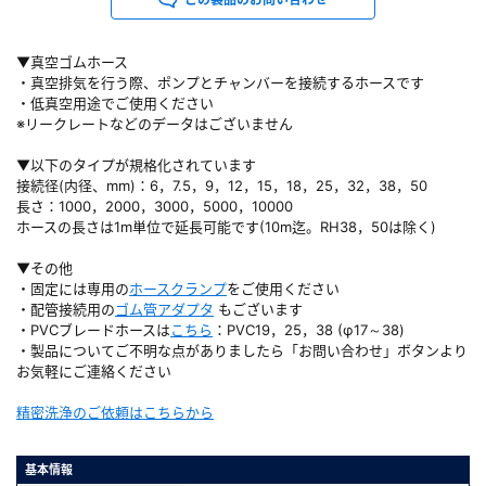
▼真空ゴムホース
・真空排気を行う際、ポンプとチャンバーを接続するホースです
・低真空用途でご使用ください
※リークレートなどのデータはございません
▼以下のタイプが規格化されています
接続径(内径、mm)：6，7.5，9，12，15，18，25，32，38，50
長さ：1000，2000，3000，5000，10000
ホースの長さは1m単位で延長可能です(10m迄。RH38，50は除く)
▼その他
・固定には専用の
ホースクランプ
をご使用ください
・配管接続用の
ゴム管アダプタ
もございます
・PVCブレードホースは
こちら
：PVC19，25，38 (φ17～38)
・製品についてご不明な点がありましたら「お問い合わせ」ボタンより
お気軽にご連絡ください
精密洗浄のご依頼はこちらから
基本情報