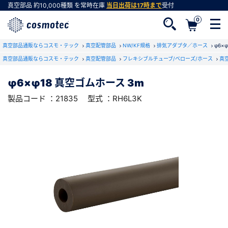
真空部品
約10,000種類
を常時在庫
当日出荷は17時まで
受付
0
RoHS2適合報告書のダウンロード
真空部品通販ならコスモ・テック
下記製品のRoHS2適合報告書のダウンロードをします。
真空配管部品
NW/KF規格
排気アダプタ／ホース
φ6×
真空部品通販ならコスモ・テック
真空配管部品
フレキシブルチューブ/ベローズ/ホース
真
φ6×φ18 真空ゴムホース 3m
φ6×φ18 真空ゴムホース 3m
会員登録がお済みでない方
型式 ：RH6L3K
製品コード ：21835
製品コード ：21835
型式 ：RH6L3K
会員登録をすれば、便利な機能がご利用いただけ
ます。
会社・学校・研究機関名
必須
ダウンロードする