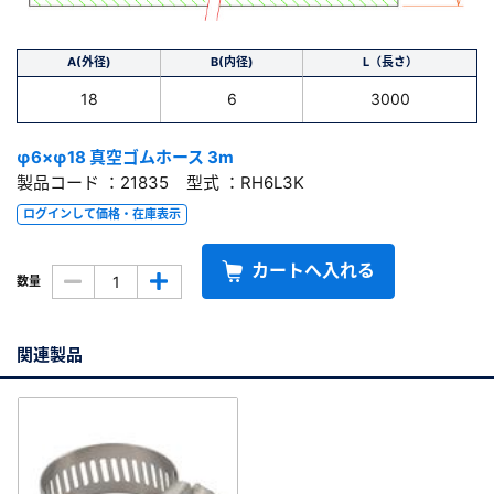
A(外径)
B(内径)
L（長さ）
18
6
3000
φ6×φ18 真空ゴムホース 3m
製品コード ：21835 型式 ：RH6L3K
ログインして価格・在庫表示
カートへ入れる
数量
関連製品