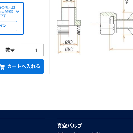
庫の表示は
会員登録）が
です
イン
数量
カートへ入れる
真空バルブ