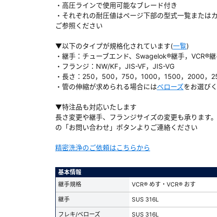
・高圧ラインで使用可能なブレード付き
・それぞれの耐圧値はページ下部の型式一覧または
ご参照ください
▼以下のタイプが規格化されています(
一覧
)
ダウンロードする
・継手：チューブエンド、Swagelok®継手，VCR®
・フランジ：NW/KF，JIS-VF，JIS-VG
・長さ：250，500，750，1000，1500，2000，2
）
・管の伸縮が求められる場合には
ベローズ
をお選び
、数日間かかる場合があります。
▼特注品も対応いたします
長さ変更や継手、フランジサイズの変更も承ります
の「お問い合わせ」ボタンよりご連絡ください
精密洗浄のご依頼はこちらから
基本情報
継手規格
VCR® めす・VCR® おす
継手
SUS 316L
フレキ/ベローズ
SUS 316L