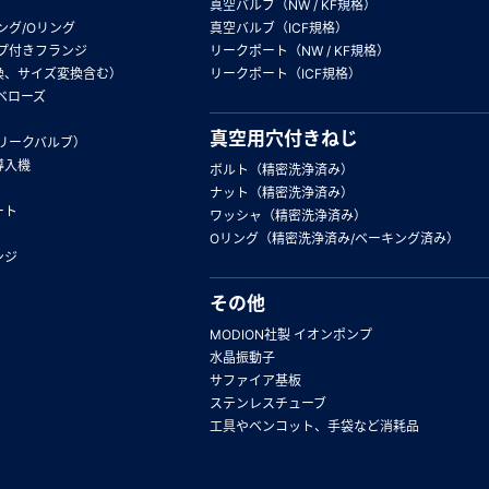
真空バルブ（NW / KF規格）
ング/Oリング
真空バルブ（ICF規格）
プ付きフランジ
リークポート（NW / KF規格）
換、サイズ変換含む）
リークポート（ICF規格）
ベローズ
真空用穴付きねじ
リークバルブ）
導入機
ボルト（精密洗浄済み）
ナット（精密洗浄済み）
ート
ワッシャ（精密洗浄済み）
Oリング（精密洗浄済み/ベーキング済み）
ンジ
その他
MODION社製 イオンポンプ
水晶振動子
サファイア基板
ステンレスチューブ
工具やベンコット、手袋など消耗品