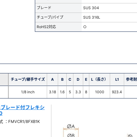
ブレード
SUS 304
チューブ/パイプ
SUS 316L
RoHS2対応
○
チューブ/継手サイズ
A
B
C
D
E
L（長さ）
L1
参考耐
1/8 inch
3.18
1.6
5
3.3
8
1000
923.4
/8ブレード付フレキシ
0
：FMVCR1/8FXB1K