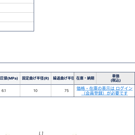
単価
圧値(MPa)
固定曲げ半径(R)
繰返曲げ半径(R)
在庫・納期
(税込)
価格・在庫の表示は ログイン
6.1
10
75
（会員登録）が必要です