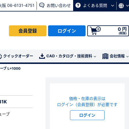
大阪 06-6131-4751
お問い合わせ
よくある質問
0 円
0
会員登録
ログイン
(税抜)
会員の方はこちら
クイックオーダー
CAD・カタログ・技術資料
会社情報
ブ L=1000
ログイン
パスワード再発行ページ
へ
価格・在庫の表示は
、
お問い合わせページ
よりお問い合わせください
B1K
ログイン（会員登録）が必要です
ューブ
ログイン