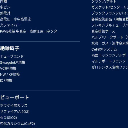
同軸
クランプ/ボルト
多ピン
ガスケット/センターリ
熱電対
ブランクフランジ/パイ
高電圧・小中高電流
各種配管部品（規格変
光ファイバー
フレキシブルチューブ/
PAVE社製 中真空・高耐圧用コネクタ
真空排気ホース
バルブ/リークポート（
水冷・ガス・液体窒素
絶縁碍子
CeFiX®システム
両面エッジラジアルポ
チューブエンド
マルチポートフランジ
Swagelok®規格
ゼロレングス変換フラ
VCR®規格
NW / KF規格
ICF規格
ビューポート
ホウケイ酸ガラス
サファイア(Al2O3)
石英(SiO2)
弗化カルシウム(CaF2)