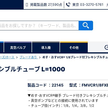
掲載製品数 27,590点
東京 03-3270-5761
RoHS2適合報告書のダウンロード
ない方
真空バルブ
導入機
その他
用いただけます。
ーズ/ホース
ブレードあり
めす・おすVCR® 1/8ブレード付フレキシブルチュー
ウンロードをします。
シブルチューブ L=1000
シブルチューブ L=1000
※パスワードをお忘れの方は、
45
※メールアドレスを忘れた方は
製品コード ：22145
型式 ：FMVCR1/8FX
▼めす-おすVCR®継手 ブレード付きフレキシブルチ
・真空ポンプなどとの接続に使用されています
・チューブ径(インチ)：1/8，1/4，3/8，1/2
必須