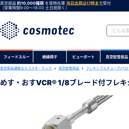
真空部品
約10,000種類
を常時在庫
当日出荷は17時まで
受付
（営業時間9:00〜18:00 土日祝除く）
会員登録がお済みで
フィードスルー
絶縁碍子
ビューポート
真空配管部品
会員登録をすれば、便利な機能がご利
真空部品通販ならコスモ・テック
真空配管部品
フレキシブルチューブ/ベロ
下記製品のRoHS2適合報告書のダ
めす・おすVCR® 1/8ブレード付フレキ
めす・おすVCR® 1/8ブレード付フレキ
型式 ：FMVCR1/8FXB1K
製品コード ：221
会社・学校・研究機関名