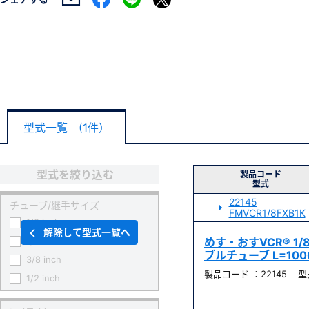
型式一覧 (1件）
型式を絞り込む
製品コード
型式
22145
チューブ/継手サイズ
FMVCR1/8FXB1K
1/8 inch
解除して型式一覧へ
1/4 inch
めす・おすVCR® 1
ブルチューブ L=100
3/8 inch
製品コード ：22145 型式 
1/2 inch