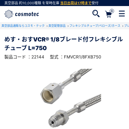
真空部品
約10,000種類
を常時在庫
当日出荷は17時まで
受付
0
RoHS2適合報告書のダウンロード
真空部品通販ならコスモ・テック
下記製品のRoHS2適合報告書のダウンロードをします。
真空配管部品
フレキシブルチューブ/ベローズ/ホース
ブ
めす・おすVCR® 1/8ブレード付フレキシブル
めす・おすVCR® 1/8ブレード付フレキシブ
チューブ L=750
ルチューブ L=750
会員登録がお済みでない方
型式 ：FMVCR1/8FXB750
製品コード ：22144
製品コード ：22144
型式 ：FMVCR1/8FXB750
会員登録をすれば、便利な機能がご利用いただけ
ます。
会社・学校・研究機関名
必須
ダウンロードする