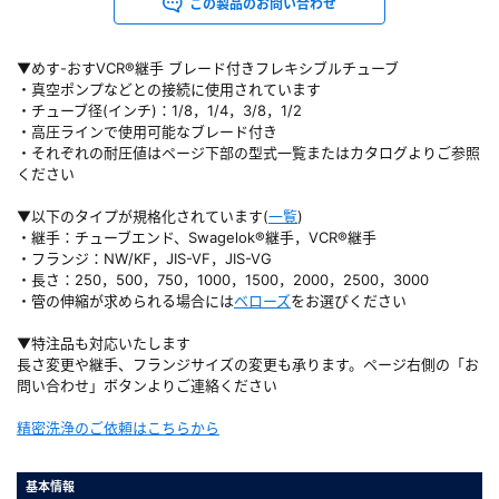
この製品のお問い合わせ
▼めす-おすVCR®継手 ブレード付きフレキシブルチューブ
・真空ポンプなどとの接続に使用されています
・チューブ径(インチ)：1/8，1/4，3/8，1/2
・高圧ラインで使用可能なブレード付き
・それぞれの耐圧値はページ下部の型式一覧またはカタログよりご参照
ください
▼以下のタイプが規格化されています(
一覧
)
・継手：チューブエンド、Swagelok®継手，VCR®継手
・フランジ：NW/KF，JIS-VF，JIS-VG
・長さ：250，500，750，1000，1500，2000，2500，3000
・管の伸縮が求められる場合には
ベローズ
をお選びください
▼特注品も対応いたします
長さ変更や継手、フランジサイズの変更も承ります。ページ右側の「お
問い合わせ」ボタンよりご連絡ください
精密洗浄のご依頼はこちらから
基本情報