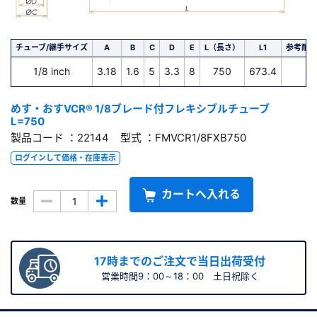
チューブ/継手サイズ
A
B
C
D
E
L（長さ）
L1
参考耐圧値
1/8 inch
3.18
1.6
5
3.3
8
750
673.4
6
めす・おすVCR® 1/8ブレード付フレキシブルチューブ
L=750
製品コード ：22144 型式 ：FMVCR1/8FXB750
ログインして価格・在庫表示
カートへ入れる
数量
17時までのご注文で当日出荷受付
営業時間9：00～18：00 土日祝除く