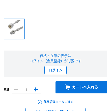
新規会員登録（無料）
※新規会員登録をお申し込み頂いてから本登録となるまで、数日間かかる場合
があります。また当社の判断によりお断りする場合があります。
会員の方はこちら
ログイン
価格・在庫の表示は
ログイン（会員登録）が必要です
※パスワードをお忘れの方は、
パスワード再発行ページ
へ
ログイン
※メールアドレスを忘れた方は、
お問い合わせページ
よりお問い合わせくださ
い
カートへ入れる
数量
部品管理ツールに追加