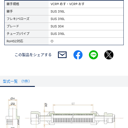
継手規格
VCR® めす・VCR® おす
継手
SUS 316L
フレキ/ベローズ
SUS 316L
ブレード
SUS 304
チューブ/パイプ
SUS 316L
RoHS2対応
○
この製品を
シェアする
型式一覧 (1件）