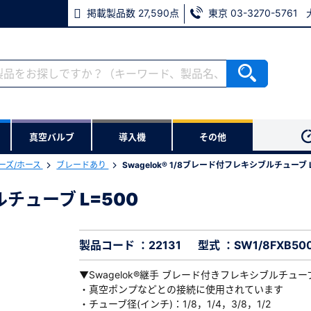
掲載製品数 27,590点
東京 03-3270-5761
RoHS2適合報告書のダウンロード
ない方
真空バルブ
導入機
その他
用いただけます。
ーズ/ホース
ブレードあり
Swagelok® 1/8ブレード付フレキシブルチューブ L
ウンロードをします。
ルチューブ L=500
ブルチューブ L=500
※パスワードをお忘れの方は、
※メールアドレスを忘れた方は
製品コード ：22131
型式 ：SW1/8FXB50
▼Swagelok®継手 ブレード付きフレキシブルチュー
・真空ポンプなどとの接続に使用されています
・チューブ径(インチ)：1/8，1/4，3/8，1/2
必須