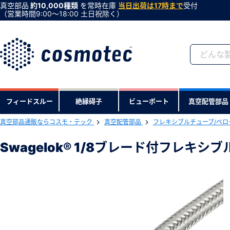
真空部品
約10,000種類
を常時在庫
当日出荷は17時まで
受付
（営業時間9:00〜18:00 土日祝除く）
会員登録がお済みで
フィードスルー
絶縁碍子
ビューポート
真空配管部品
会員登録をすれば、便利な機能がご利
真空部品通販ならコスモ・テック
真空配管部品
フレキシブルチューブ/ベロ
下記製品のRoHS2適合報告書のダ
Swagelok® 1/8ブレード付フレキシブ
Swagelok® 1/8ブレード付フレキシ
型式 ：SW1/8FXB500
製品コード ：22131
会社・学校・研究機関名