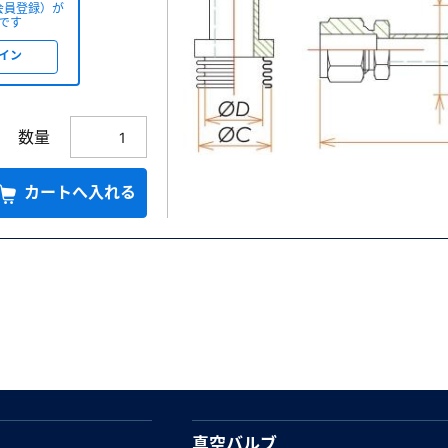
会員登録）が
です
イン
数量
カートへ入れる
真空バルブ