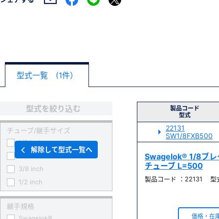
型式一覧 (1件）
型式を絞り込む
製品コード
型式
22131
チューブ/継手サイズ
SW1/8FXB500
1/8 inch
解除して型式一覧へ
1/4 inch
Swagelok® 1/
チューブ L=500
3/8 inch
製品コード ：22131 型式 
1/2 inch
継手規格
価格・在
Swagelok®