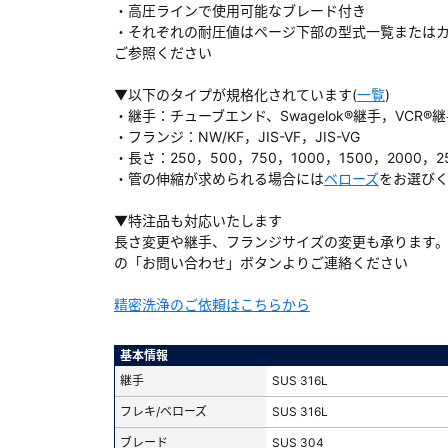
・高圧ラインで使用可能なブレード付き
・それぞれの耐圧値はページ下部の型式一覧または
ご参照ください
▼以下のタイプが規格化されています(
一覧
)
ダウンロードする
・継手：チューブエンド、Swagelok®継手，VCR®
・フランジ：NW/KF，JIS-VF，JIS-VG
・長さ：250，500，750，1000，1500，2000，2
）
・管の伸縮が求められる場合には
ベローズ
をお選び
、数日間かかる場合があります。
▼特注品も対応いたします
長さ変更や継手、フランジサイズの変更も承ります
の「お問い合わせ」ボタンよりご連絡ください
精密洗浄のご依頼はこちらから
基本情報
継手
SUS 316L
フレキ/ベローズ
SUS 316L
ブレード
SUS 304