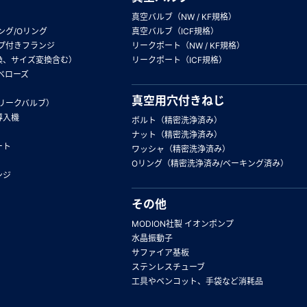
真空バルブ（NW / KF規格）
ング/Oリング
真空バルブ（ICF規格）
プ付きフランジ
リークポート（NW / KF規格）
換、サイズ変換含む）
リークポート（ICF規格）
ベローズ
真空用穴付きねじ
リークバルブ）
導入機
ボルト（精密洗浄済み）
ナット（精密洗浄済み）
ート
ワッシャ（精密洗浄済み）
Oリング（精密洗浄済み/ベーキング済み）
ンジ
その他
MODION社製 イオンポンプ
水晶振動子
サファイア基板
ステンレスチューブ
工具やベンコット、手袋など消耗品