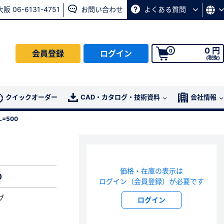
大阪 06-6131-4751
お問い合わせ
よくある質問
0 円
0
会員登録
ログイン
(税抜)
会員の方はこちら
クイックオーダー
CAD・カタログ・技術資料
会社情報
=500
ログイン
パスワード再発行ページ
へ
価格・在庫の表示は
、
お問い合わせページ
よりお問い合わせください
0
ログイン（会員登録）が必要です
ブ
ログイン