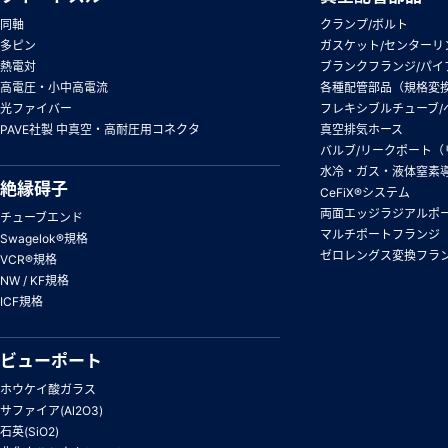
同軸
クランプ/ボルト
多ピン
ガスケット/センターリ
熱電対
ブランクフランジ/パイ
高電圧・小中高電流
各種配管部品（規格変
光ファイバー
フレキシブルチューブ/
PAVE社製 中真空・高耐圧用コネクタ
真空排気ホース
バルブ/リークポート（
水冷・ガス・液体窒素
絶縁碍子
CeFiX®システム
両面エッジラジアルポ
チューブエンド
マルチポートフランジ
Swagelok®規格
ゼロレングス変換フラ
VCR®規格
NW / KF規格
ICF規格
ビューポート
ホウケイ酸ガラス
サファイア(Al2O3)
石英(SiO2)