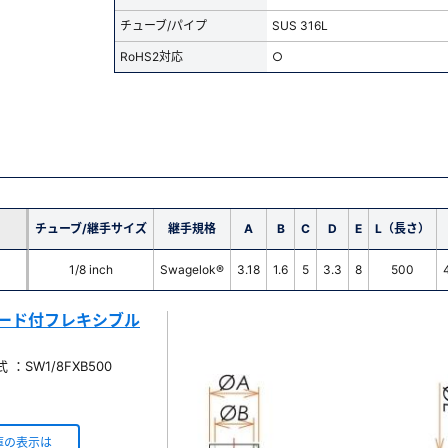
チューブ/パイプ
SUS 316L
RoHS2対応
○
チューブ/継手サイズ
継手規格
A
B
C
D
E
L（長さ）
1/8 inch
Swagelok®
3.18
1.6
5
3.3
8
500
8ブレード付フレキシブル
：SW1/8FXB500
庫の表示は