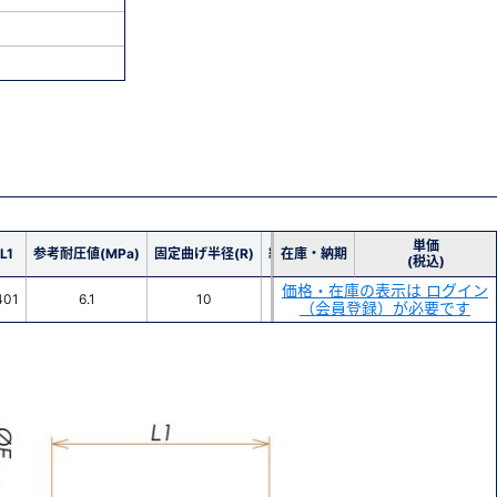
単価
L1
参考耐圧値(MPa)
固定曲げ半径(R)
繰返曲げ半径(R)
在庫・納期
(税込)
価格・在庫の表示は ログイン
401
6.1
10
75
（会員登録）が必要です