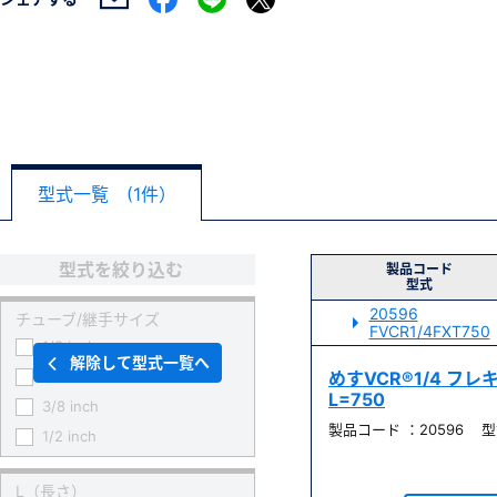
型式一覧 (1件）
型式を絞り込む
製品コード
型式
20596
チューブ/継手サイズ
FVCR1/4FXT750
1/8 inch
解除して型式一覧へ
1/4 inch
めすVCR®1/4 フ
L=750
3/8 inch
製品コード ：20596 型式 
1/2 inch
L（長さ）