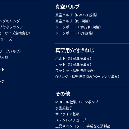
真空バルブ
真空バルブ（NW / KF規格）
ング/Oリング
真空バルブ（ICF規格）
プ付きフランジ
リークポート（NW / KF規格）
換、サイズ変換含む）
リークポート（ICF規格）
ベローズ
真空用穴付きねじ
リークバルブ）
導入機
ボルト（精密洗浄済み）
ナット（精密洗浄済み）
ート
ワッシャ（精密洗浄済み）
Oリング（精密洗浄済み/ベーキング済み）
ンジ
その他
MODION社製 イオンポンプ
水晶振動子
サファイア基板
ステンレスチューブ
工具やベンコット、手袋など消耗品