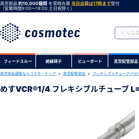
真空部品
約10,000種類
を常時在庫
当日出荷は17時まで
受付
（営業時間9:00〜18:00 土日祝除く）
会員登録がお済みで
フィードスルー
絶縁碍子
ビューポート
真空配管部品
会員登録をすれば、便利な機能がご利
真空部品通販ならコスモ・テック
真空配管部品
フレキシブルチューブ/ベロ
下記製品のRoHS2適合報告書のダ
めすVCR®1/4 フレキシブルチューブ L=
めすVCR®1/4 フレキシブルチューブ L
型式 ：FVCR1/4FXT750
製品コード ：205
会社・学校・研究機関名