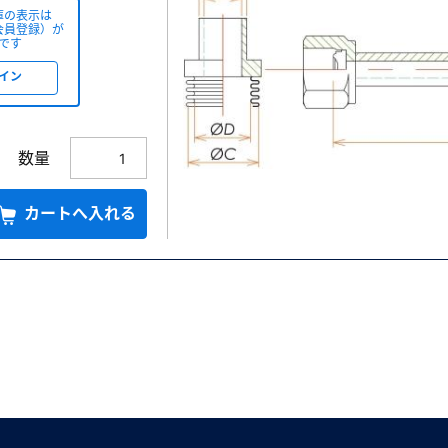
庫の表示は
会員登録）が
です
イン
数量
カートへ入れる