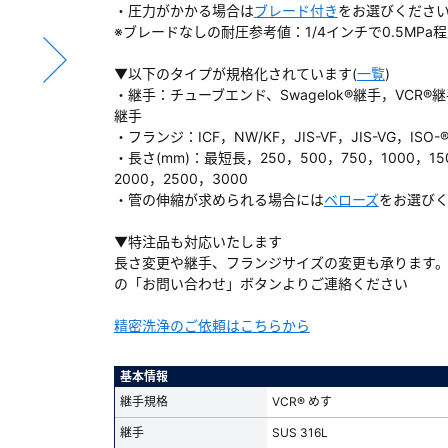
・圧力がかかる場合は
ブレード付き
をお選びくださ
※ブレードなしの耐圧参考値：1/4インチで0.5MPa
▼以下のタイプが規格化されています(
一覧
)
・継手：チューブエンド、Swagelok®継手，VCR®継
ダウンロードする
継手
・フランジ：ICF，NW/KF，JIS-VF，JIS-VG，ISO-
・長さ(mm)：最短長，250，500，750，1000，15
）
2000，2500，3000
・管の伸縮が求められる場合には
ベローズ
をお選び
、数日間かかる場合があります。
▼特注品も対応いたします
長さ変更や継手、フランジサイズの変更も承ります
の「お問い合わせ」ボタンよりご連絡ください
精密洗浄のご依頼はこちらから
基本情報
継手規格
VCR® めす
継手
SUS 316L