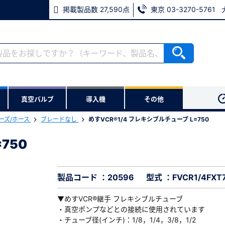
掲載製品数 27,590点
東京 03-3270-5761
RoHS2適合報告書のダウンロード
ない方
真空バルブ
導入機
その他
用いただけます。
ーズ/ホース
ブレードなし
めすVCR®1/4 フレキシブルチューブ L=750
ウンロードをします。
750
=750
※パスワードをお忘れの方は、
96
※メールアドレスを忘れた方は
製品コード ：20596
型式 ：FVCR1/4FXT
▼めすVCR®継手 フレキシブルチューブ
・真空ポンプなどとの接続に使用されています
・チューブ径(インチ)：1/8，1/4，3/8，1/2
必須