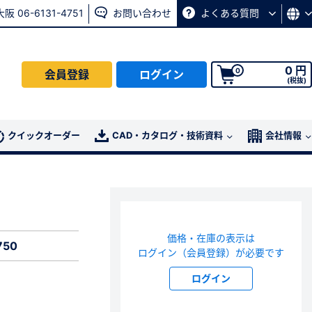
大阪 06-6131-4751
お問い合わせ
よくある質問
0 円
0
会員登録
ログイン
(税抜)
会員の方はこちら
クイックオーダー
CAD・カタログ・技術資料
会社情報
ログイン
パスワード再発行ページ
へ
価格・在庫の表示は
、
お問い合わせページ
よりお問い合わせください
750
ログイン（会員登録）が必要です
ログイン