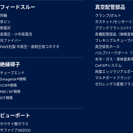
フィードスルー
真空配管部品
同軸
クランプ/ボルト
多ピン
ガスケット/センターリ
熱電対
ブランクフランジ/パイ
高電圧・小中高電流
各種配管部品（規格変
光ファイバー
フレキシブルチューブ/
PAVE社製 中真空・高耐圧用コネクタ
真空排気ホース
バルブ/リークポート（
水冷・ガス・液体窒素
絶縁碍子
CeFiX®システム
両面エッジラジアルポ
チューブエンド
マルチポートフランジ
Swagelok®規格
ゼロレングス変換フラ
VCR®規格
NW / KF規格
ICF規格
ビューポート
ホウケイ酸ガラス
サファイア(Al2O3)