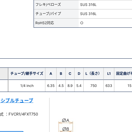
フレキ/ベローズ
SUS 316L
チューブ/パイプ
SUS 316L
RoHS2対応
○
チューブ/継手サイズ
A
B
C
D
L（長さ）
L1
固定曲げ半
1/4 inch
6.35
4.5
8.9
5.4
750
633
15
レキシブルチューブ
：FVCR1/4FXT750