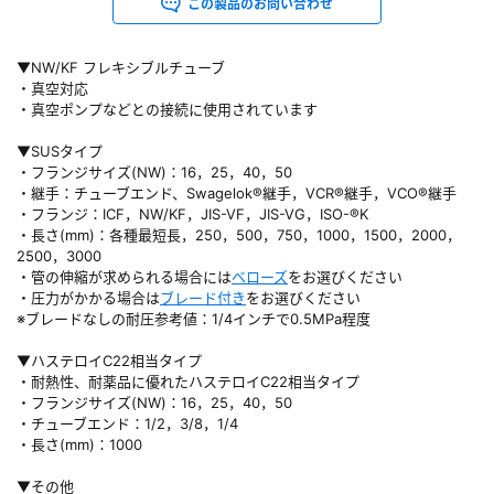
この製品のお問い合わせ
▼NW/KF フレキシブルチューブ
・真空対応
・真空ポンプなどとの接続に使用されています
▼SUSタイプ
・フランジサイズ(NW)：16，25，40，50
・継手：チューブエンド、Swagelok®継手，VCR®継手，VCO®継手
・フランジ：ICF，NW/KF，JIS-VF，JIS-VG，ISO-®K
・長さ(mm)：各種最短長，250，500，750，1000，1500，2000，
2500，3000
・管の伸縮が求められる場合には
ベローズ
をお選びください
・圧力がかかる場合は
ブレード付き
をお選びください
※ブレードなしの耐圧参考値：1/4インチで0.5MPa程度
▼ハステロイC22相当タイプ
・耐熱性、耐薬品に優れたハステロイC22相当タイプ
・フランジサイズ(NW)：16，25，40，50
・チューブエンド：1/2，3/8，1/4
・長さ(mm)：1000
▼その他