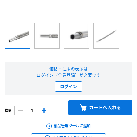
新規会員登録（無料）
※新規会員登録をお申し込み頂いてから本登録となるまで、数日間かかる場合
があります。また当社の判断によりお断りする場合があります。
会員の方はこちら
ログイン
価格・在庫の表示は
ログイン（会員登録）が必要です
※パスワードをお忘れの方は、
パスワード再発行ページ
へ
ログイン
※メールアドレスを忘れた方は、
お問い合わせページ
よりお問い合わせくださ
い
カートへ入れる
数量
部品管理ツールに追加