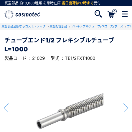
真空部品
約10,000種類
を常時在庫
当日出荷は17時まで
受付
0
RoHS2適合報告書のダウンロード
真空部品通販ならコスモ・テック
下記製品のRoHS2適合報告書のダウンロードをします。
真空配管部品
フレキシブルチューブ/ベローズ/ホース
ブ
チューブエンド1/2 フレキシブルチューブ
チューブエンド1/2 フレキシブルチューブ
L=1000
L=1000
会員登録がお済みでない方
型式 ：TE1/2FXT1000
製品コード ：21029
製品コード ：21029
型式 ：TE1/2FXT1000
会員登録をすれば、便利な機能がご利用いただけ
ます。
会社・学校・研究機関名
必須
ダウンロードする