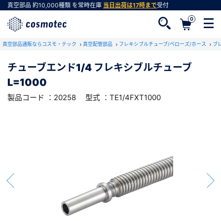
真空部品
約10,000種類
を常時在庫
当日出荷は17時まで
受付
0
RoHS2適合報告書のダウンロード
真空部品通販ならコスモ・テック
下記製品のRoHS2適合報告書のダウンロードをします。
真空配管部品
フレキシブルチューブ/ベローズ/ホース
ブ
チューブエンド1/4 フレキシブルチューブ
チューブエンド1/4 フレキシブルチューブ
L=1000
L=1000
会員登録がお済みでない方
型式 ：TE1/4FXT1000
製品コード ：20258
製品コード ：20258
型式 ：TE1/4FXT1000
会員登録をすれば、便利な機能がご利用いただけ
ます。
会社・学校・研究機関名
必須
ダウンロードする