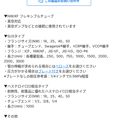
この製品のお問い合わせ
▼NW/KF フレキシブルチューブ
・真空対応
・真空ポンプなどとの接続に使用されています
▼SUSタイプ
・フランジサイズ(NW)：16，25，40，50
・継手：チューブエンド、Swagelok®継手，VCR®継手，VCO®継手
・フランジ：ICF，NW/KF，JIS-VF，JIS-VG，ISO-®K
・長さ(mm)：各種最短長，250，500，750，1000，1500，2000，
2500，3000
・管の伸縮が求められる場合には
ベローズ
をお選びください
・圧力がかかる場合は
ブレード付き
をお選びください
※ブレードなしの耐圧参考値：1/4インチで0.5MPa程度
▼ハステロイC22相当タイプ
・耐熱性、耐薬品に優れたハステロイC22相当タイプ
・フランジサイズ(NW)：16，25，40，50
・チューブエンド：1/2，3/8，1/4
・長さ(mm)：1000
▼その他