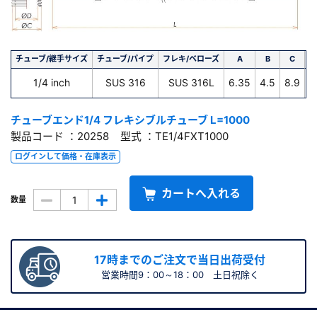
チューブ/継手サイズ
チューブ/パイプ
フレキ/ベローズ
A
B
C
1/4 inch
SUS 316
SUS 316L
6.35
4.5
8.9
5
チューブエンド1/4 フレキシブルチューブ L=1000
製品コード ：20258 型式 ：TE1/4FXT1000
ログインして価格・在庫表示
カートへ入れる
数量
17時までのご注文で当日出荷受付
営業時間9：00～18：00 土日祝除く