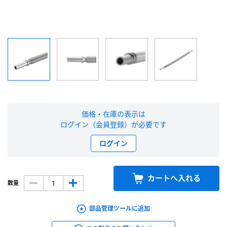
新規会員登録（無料）
※新規会員登録をお申し込み頂いてから本登録となるまで、数日間かかる場合
があります。また当社の判断によりお断りする場合があります。
会員の方はこちら
ログイン
価格・在庫の表示は
ログイン（会員登録）が必要です
※パスワードをお忘れの方は、
パスワード再発行ページ
へ
ログイン
※メールアドレスを忘れた方は、
お問い合わせページ
よりお問い合わせくださ
い
カートへ入れる
数量
部品管理ツールに追加