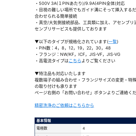
・500V 3A(１PINあたり)/9.9A(4PIN全体)対応
・目視の難しい場所でもガイド溝にそって挿入する
合わせられる簡単接続
・真空/大気側接続部品、工具類に加え、アセンブリ
センブリサービスも提供しております
ダウンロードする
▼以下のタイプが規格化されています(
一覧
)
・PIN数：4，8，12，19，22，30，48
）
・フランジ：NW/KF，ICF，JIS-VF，JIS-VG
・高電流タイプは
こちら
よりご覧ください
、数日間かかる場合があります。
▼特注品も対応いたします
複数端子の組み合わせ・フランジサイズの変更・特
の取り付けも承ります
ページ右側の「お問い合わせ」ボタンよりご連絡く
精密洗浄のご依頼はこちらから
基本情報
電極数
4