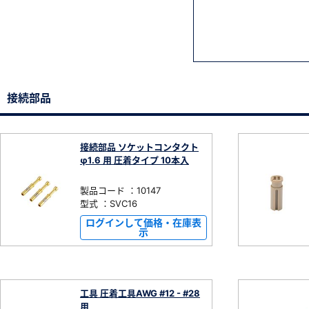
接続部品
接続部品 ソケットコンタクト
φ1.6 用 圧着タイプ 10本入
製品コード ：10147
型式 ：SVC16
ログインして価格・在庫表
示
工具 圧着工具AWG #12 - #28
用