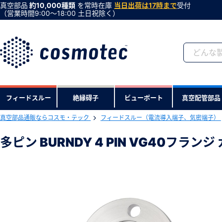
真空部品
約10,000種類
を常時在庫
当日出荷は17時まで
受付
（営業時間9:00〜18:00 土日祝除く）
会員登録がお済みで
フィードスルー
絶縁碍子
ビューポート
真空配管部品
会員登録をすれば、便利な機能がご利
真空部品通販ならコスモ・テック
フィードスルー（電流導入端子、気密端子）
下記製品のRoHS2適合報告書のダ
多ピン BURNDY 4 PIN VG40フラン
多ピン BURNDY 4 PIN VG40フラ
型式 ：G40MB41GA
製品コード ：40253
会社・学校・研究機関名