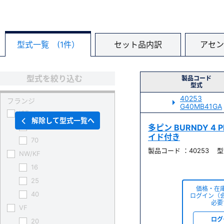
型式一覧 (1件）
セット品内訳
アセン
型式を絞り込む
製品コード
型式
40253
フランジ
G40MB41GA
ICF
解除して型式一覧へ
34
多ピン BURNDY 4 
イド付き
70
製品コード ：40253 型式
NW/KF
16
25
価格・在
40
ログイン（
必要
VF
ログ
20