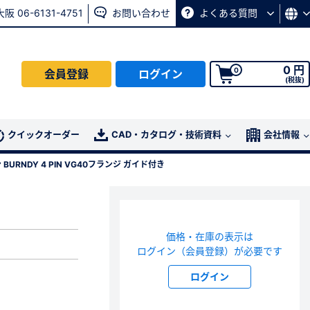
大阪 06-6131-4751
お問い合わせ
よくある質問
0 円
0
会員登録
ログイン
(税抜)
会員の方はこちら
クイックオーダー
CAD・カタログ・技術資料
会社情報
 BURNDY 4 PIN VG40フランジ ガイド付き
ログイン
パスワード再発行ページ
へ
価格・在庫の表示は
、
お問い合わせページ
よりお問い合わせください
ログイン（会員登録）が必要です
ログイン