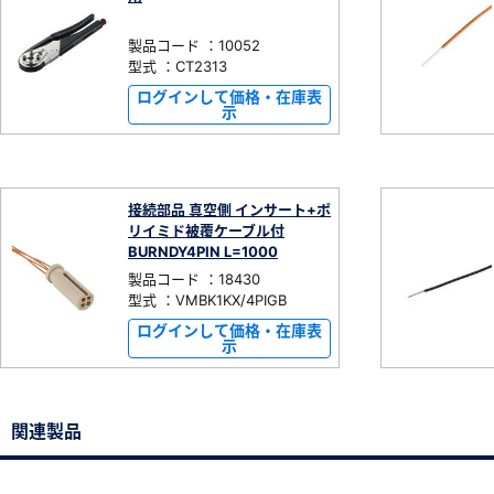
製品コード ：10052
型式 ：CT2313
ログインして価格・在庫表
示
接続部品 真空側 インサート+ポ
リイミド被覆ケーブル付
BURNDY4PIN L=1000
製品コード ：18430
型式 ：VMBK1KX/4PIGB
ログインして価格・在庫表
示
関連製品