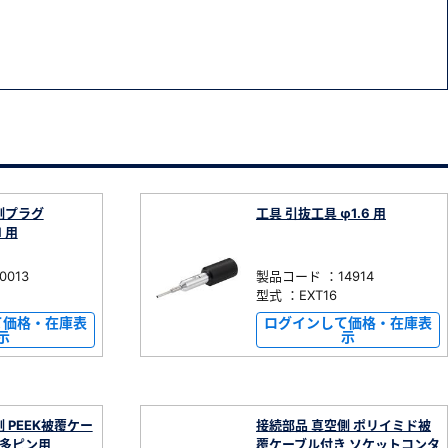
側プラグ
工具 引抜工具 φ1.6 用
N 用
013
製品コード ：14914
型式 ：EXT16
て価格・在庫表
ログインして価格・在庫表
示
示
 PEEK被覆ケー
接続部品 真空側 ポリイミド被
0 多ピン用
覆ケーブル付き ソケットコンタ