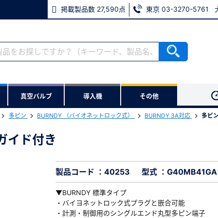
掲載製品数 27,590点
東京 03-3270-5761
RoHS2適合報告書のダウンロード
ない方
真空バルブ
導入機
その他
用いただけます。
多ピン
BURNDY （バイオネットロック式）
BURNDY 3A対応
多ピン
ウンロードをします。
ジ ガイド付き
ンジ ガイド付き
※パスワードをお忘れの方は、
※メールアドレスを忘れた方は
製品コード ：40253
型式 ：G40MB41GA
▼BURNDY 標準タイプ
・バイヨネットロック式プラグと嵌合可能
・計測・制御用のシングルエンド丸型多ピン端子
必須