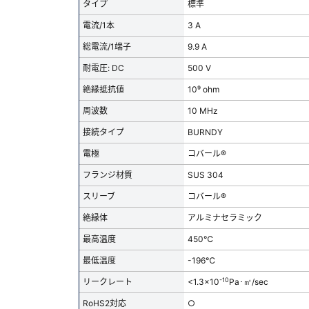
タイプ
標準
電流/1本
3 A
総電流/1端子
9.9 A
耐電圧: DC
500 V
絶縁抵抗値
10⁹ ohm
周波数
10 MHz
接続タイプ
BURNDY
電極
コバール®
フランジ材質
SUS 304
スリーブ
コバール®
絶縁体
アルミナセラミック
最高温度
450℃
最低温度
-196℃
-10
リークレート
<1.3x10
Pa･㎥/sec
RoHS2対応
○