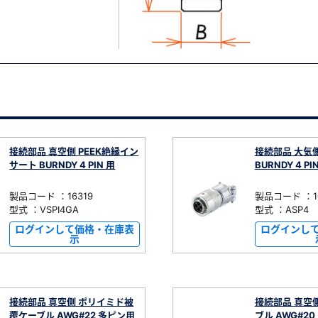
接続部品 真空側 PEEK絶縁イン
接続部品 大気
サート BURNDY 4 PIN 用
BURNDY 4 PI
製品コード ：16319
製品コード ：10
型式 ：VSPI4GA
型式 ：ASP4
ログインして価格・在庫表
ログインし
示
接続部品 真空側 ポリイミド被
接続部品 真空側
覆ケーブル AWG#22 多ピン用
ブル AWG#2