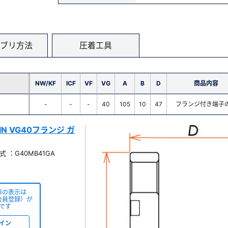
ブリ方法
圧着工具
NW/KF
ICF
VF
VG
A
B
D
商品内容
-
-
-
40
105
10
47
フランジ付き端子
PIN VG40フランジ ガ
 ：G40MB41GA
庫の表示は
会員登録）が
です
イン