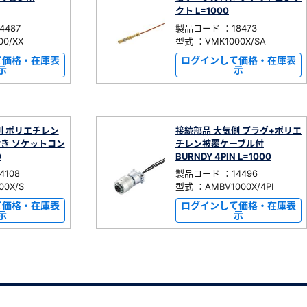
クト L=1000
487
製品コード ：18473
0/XX
型式 ：VMK1000X/SA
て価格・在庫表
ログインして価格・在庫表
示
示
側 ポリエチレン
接続部品 大気側 プラグ+ポリエ
き ソケットコン
チレン被覆ケーブル付
0
BURNDY 4PIN L=1000
108
製品コード ：14496
0X/S
型式 ：AMBV1000X/4PI
て価格・在庫表
ログインして価格・在庫表
示
示