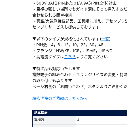
・500V 3A(１PINあたり)/9.9A(4PIN全体)対応
・目視の難しい場所でもガイド溝にそって挿入する
合わせられる簡単接続
・真空/大気側接続部品、工具類に加え、アセンブリ
センブリサービスも提供しております
ダウンロードする
▼以下のタイプが規格化されています(
一覧
)
・PIN数：4，8，12，19，22，30，48
）
・フランジ：NW/KF，ICF，JIS-VF，JIS-VG
・高電流タイプは
こちら
よりご覧ください
、数日間かかる場合があります。
▼特注品も対応いたします
複数端子の組み合わせ・フランジサイズの変更・特
の取り付けも承ります
ページ右側の「お問い合わせ」ボタンよりご連絡く
精密洗浄のご依頼はこちらから
基本情報
電極数
4