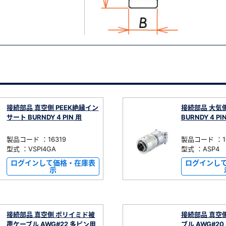
接続部品 真空側 PEEK絶縁イン
接続部品 大気
サート BURNDY 4 PIN 用
BURNDY 4 PI
製品コード ：16319
製品コード ：10
型式 ：VSPI4GA
型式 ：ASP4
ログインして価格・在庫表
ログインし
示
接続部品 真空側 ポリイミド被
接続部品 真空側
覆ケーブル AWG#22 多ピン用
ブル AWG#2