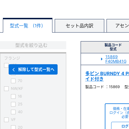
型式一覧 (1件）
セット品内訳
アセン
型式を絞り込む
製品コード
型式
15869
フランジ
F40MB41G
ICF
解除して型式一覧へ
34
多ピン BURNDY 4 
イド付き
70
製品コード ：15869 型式
NW/KF
16
25
価格・在
40
ログイン（
必要
VF
ログ
20