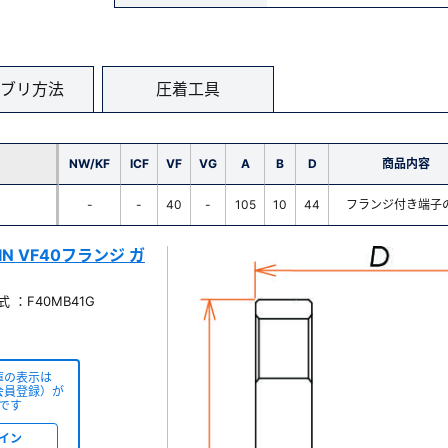
ブリ方法
圧着工具
NW/KF
ICF
VF
VG
A
B
D
商品内容
-
-
40
-
105
10
44
フランジ付き端子
PIN VF40フランジ ガ
 ：F40MB41G
庫の表示は
会員登録）が
です
イン