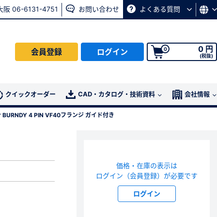
大阪 06-6131-4751
お問い合わせ
よくある質問
0 円
0
会員登録
ログイン
(税抜)
会員の方はこちら
クイックオーダー
CAD・カタログ・技術資料
会社情報
 BURNDY 4 PIN VF40フランジ ガイド付き
ログイン
パスワード再発行ページ
へ
価格・在庫の表示は
、
お問い合わせページ
よりお問い合わせください
ログイン（会員登録）が必要です
ログイン