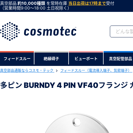
真空部品
約10,000種類
を常時在庫
当日出荷は17時まで
受付
（営業時間9:00〜18:00 土日祝除く）
会員登録がお済みで
フィードスルー
絶縁碍子
ビューポート
真空配管部品
会員登録をすれば、便利な機能がご利
真空部品通販ならコスモ・テック
フィードスルー（電流導入端子、気密端子）
下記製品のRoHS2適合報告書のダ
多ピン BURNDY 4 PIN VF40フラン
多ピン BURNDY 4 PIN VF40フラン
型式 ：F40MB41G
製品コード ：15869
会社・学校・研究機関名