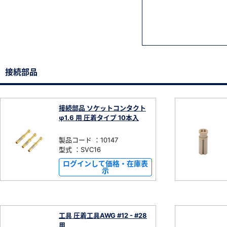
接続部品
接続部品 ソケットコンタクト
φ1.6 用 圧着タイプ 10本入
製品コード ：10147
型式 ：SVC16
ログインして価格・在庫表
示
工具 圧着工具AWG #12 - #28
用