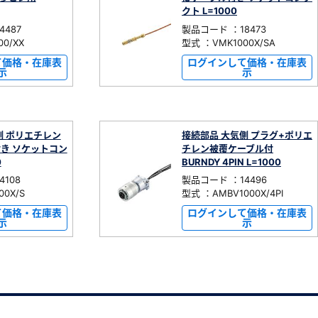
クト L=1000
487
製品コード ：18473
0/XX
型式 ：VMK1000X/SA
て価格・在庫表
ログインして価格・在庫表
示
示
側 ポリエチレン
接続部品 大気側 プラグ+ポリエ
き ソケットコン
チレン被覆ケーブル付
0
BURNDY 4PIN L=1000
108
製品コード ：14496
0X/S
型式 ：AMBV1000X/4PI
て価格・在庫表
ログインして価格・在庫表
示
示