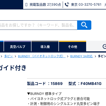
掲載製品数 27,590点
東京 03-3270-5761
RoHS2適合報告書のダウンロード
ない方
真空バルブ
導入機
その他
用いただけます。
多ピン
BURNDY （バイオネットロック式）
BURNDY 3A対応
多ピン
ウンロードをします。
ジ ガイド付き
ジ ガイド付き
※パスワードをお忘れの方は、
※メールアドレスを忘れた方は
製品コード ：15869
型式 ：F40MB41G
▼BURNDY 標準タイプ
・バイヨネットロック式プラグと嵌合可能
・計測・制御用のシングルエンド丸型多ピン端子
必須