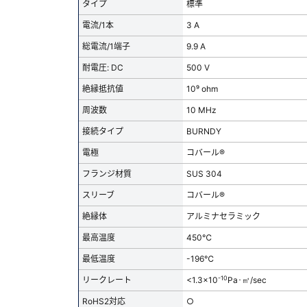
タイプ
標準
電流/1本
3 A
総電流/1端子
9.9 A
耐電圧: DC
500 V
絶縁抵抗値
10⁹ ohm
周波数
10 MHz
接続タイプ
BURNDY
電極
コバール®
フランジ材質
SUS 304
スリーブ
コバール®
絶縁体
アルミナセラミック
最高温度
450℃
最低温度
-196℃
-10
リークレート
<1.3x10
Pa･㎥/sec
RoHS2対応
○