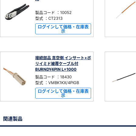
製品コード ：10052
型式 ：CT2313
ログインして価格・在庫表
示
接続部品 真空側 インサート+ポ
リイミド被覆ケーブル付
BURNDY4PIN L=1000
製品コード ：18430
型式 ：VMBK1KX/4PIGB
ログインして価格・在庫表
示
関連製品