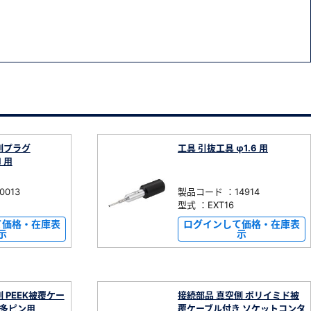
側プラグ
工具 引抜工具 φ1.6 用
N 用
013
製品コード ：14914
型式 ：EXT16
て価格・在庫表
ログインして価格・在庫表
示
示
 PEEK被覆ケー
接続部品 真空側 ポリイミド被
0 多ピン用
覆ケーブル付き ソケットコンタ