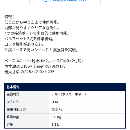
特徴：
低真空から中真空まで使用可能。
内部が見やすくクリアな視認性。
4つの接続ポートで多目的に使用可能。
バルブセット2式を標準装備。
ロック機能があり安心。
金属ベースで高いシール性と高強度を実現。
ベース:4ポート(封止栓×2,ホース口φ9×2付属)
内寸:底面φ165×上面φ145×高さ175
最大寸法;W225×L213×H235
基本情報
主要材質
アルミ/ポリカーボネート
Oリング
FPM
使用可能圧力
13.3 Pa
質量(kg)
3.0 Kg
容量
3.3 L