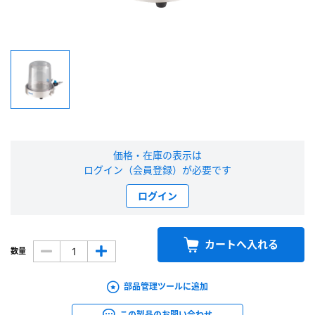
新規会員登録（無料）
※新規会員登録をお申し込み頂いてから本登録となるまで、数日間かかる場合
があります。また当社の判断によりお断りする場合があります。
会員の方はこちら
価格・在庫の表示は
ログイン
ログイン（会員登録）が必要です
※パスワードをお忘れの方は、
パスワード再発行ページ
へ
ログイン
※メールアドレスを忘れた方は、
お問い合わせページ
よりお問い合わせくださ
い
カートへ入れる
数量
部品管理ツールに追加
この製品のお問い合わせ