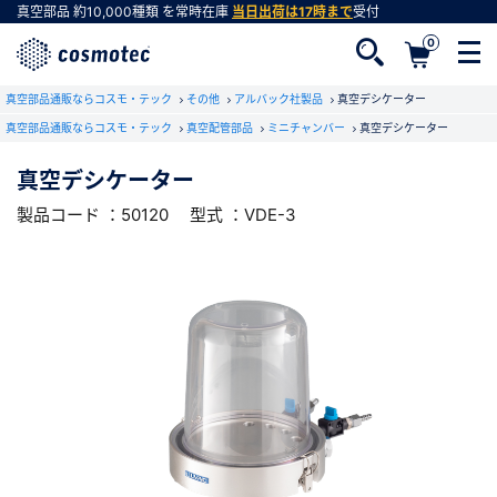
真空部品
約10,000種類
を常時在庫
当日出荷は17時まで
受付
0
RoHS2適合報告書のダウンロード
真空部品通販ならコスモ・テック
下記製品のRoHS2適合報告書のダウンロードをします。
その他
アルバック社製品
真空デシケーター
真空部品通販ならコスモ・テック
真空配管部品
ミニチャンバー
真空デシケーター
真空デシケーター
真空デシケーター
会員登録がお済みでない方
型式 ：VDE-3
製品コード ：50120
製品コード ：50120
型式 ：VDE-3
会員登録をすれば、便利な機能がご利用いただけ
ます。
会社・学校・研究機関名
必須
ダウンロードする