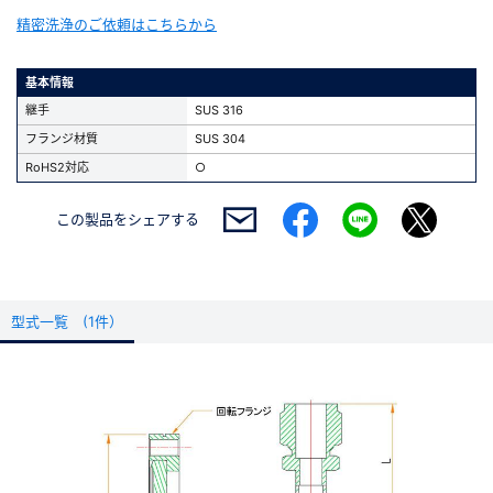
精密洗浄のご依頼はこちらから
基本情報
継手
SUS 316
フランジ材質
SUS 304
RoHS2対応
○
この製品を
シェアする
型式一覧 (1件）