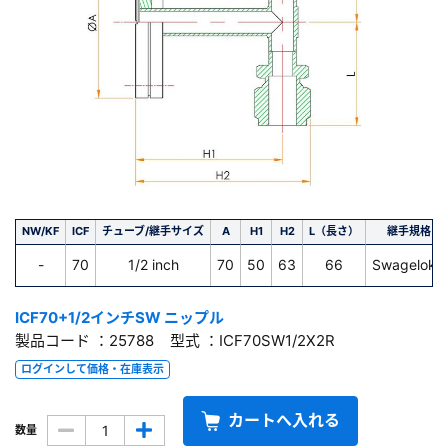
NW/KF
ICF
チューブ/継手サイズ
A
H1
H2
L（長さ）
継手規格
-
70
1/2 inch
70
50
63
66
Swagelok®
ICF70+1/2インチSW ニップル
製品コード ：25788 型式 ：ICF70SW1/2X2R
ログインして価格・在庫表示
カートへ入れる
数量