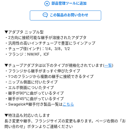
部品管理ツールに追加
この製品のお問い合わせ
▼アダプタ ニップル型
・2方向に接続可能な継手が溶接されたアダプタ
・汎用性の高いインチチューブで豊富にラインアップ
・チューブ径(インチ)：1/4，3/8，1/2
・フランジ：NW/KF，ICF
▼チューブアダプタは以下のタイプが規格化されています(
一覧
)
・フランジから継手がまっすぐ伸びたタイプ
・1つのフランジから複数の継手に接続できるタイプ
・ニップル側面に付いたタイプ
・エルボ側面についたタイプ
・継手が90°に曲がっているタイプ
・継手が45°に曲がっているタイプ
・Swagelok®継手付き製品一覧は
こちら
▼特注品も対応いたします
長さ変更や継手、フランジサイズの変更も承ります。ページ右側の「お
問い合わせ」ボタンよりご連絡ください