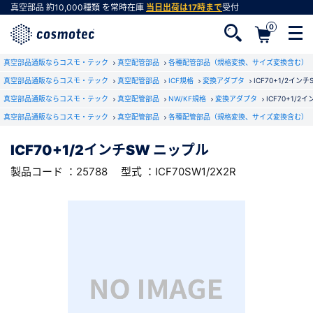
真空部品
約10,000種類
を常時在庫
当日出荷は17時まで
受付
0
RoHS2適合報告書のダウンロード
真空部品通販ならコスモ・テック
下記製品のRoHS2適合報告書のダウンロードをします。
真空配管部品
各種配管部品（規格変換、サイズ変換含む）
真空部品通販ならコスモ・テック
真空配管部品
ICF規格
変換アダプタ
ICF70+1/2イン
真空部品通販ならコスモ・テック
真空配管部品
NW/KF規格
変換アダプタ
ICF70+1/2
ICF70+1/2インチSW ニップル
真空部品通販ならコスモ・テック
真空配管部品
各種配管部品（規格変換、サイズ変換含む）
会員登録がお済みでない方
型式 ：ICF70SW1/2X2R
製品コード ：25788
会員登録をすれば、便利な機能がご利用いただけ
ICF70+1/2インチSW ニップル
ます。
製品コード ：25788
型式 ：ICF70SW1/2X2R
会社・学校・研究機関名
必須
ダウンロードする