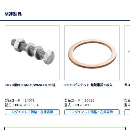
関連製品
ICF70用BOLT/NUT/WASHER 25組
ICF70ガスケット 無酸素銅 5枚入
ガ
製品コード ：24079
製品コード ：20086
製品
型式 ：BNW-M6X35LA
型式 ：ICF70GCU
型式
ログインして価格・在庫表示
ログインして価格・在庫表示