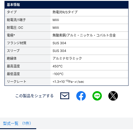
基本情報
タイプ
熱電対R/Sタイプ
総電流/1端子
Milli
耐電圧: DC
Milli
電極*
無酸素銅/アルミ・ニッケル・コバルト合金
フランジ材質
SUS 304
スリーブ
SUS 304
絶縁体
アルミナセラミック
最高温度
450℃
最低温度
-100℃
-10
リークレート
<1.3x10
Pa･㎥/sec
この製品を
シェアする
型式一覧 (1件）