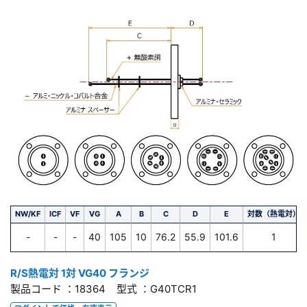
NW/KF
ICF
VF
VG
A
B
C
D
E
対数（熱電対）
-
-
-
40
105
10
76.2
55.9
101.6
1
R/S熱電対 1対 VG40 フランジ
製品コード ：18364 型式 ：G40TCR1