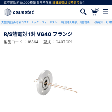
真空部品
約10,000種類
を常時在庫
当日出荷は17時まで
受付
0
RoHS2適合報告書のダウンロード
真空部品通販ならコスモ・テック
下記製品のRoHS2適合報告書のダウンロードをします。
フィードスルー（電流導入端子、気密端子）
熱電対
R/
R/S熱電対 1対 VG40 フランジ
R/S熱電対 1対 VG40 フランジ
製品コード ：18364
型式 ：G40TCR1
会員登録がお済みでない方
型式 ：G40TCR1
製品コード ：18364
会員登録をすれば、便利な機能がご利用いただけ
ます。
会社・学校・研究機関名
必須
ダウンロードする