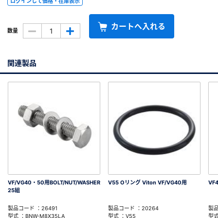
ログインして価格・在庫表示
カートへ入れる
数量
関連製品
VF/VG40・50用BOLT/NUT/WASHER
V55 Oリング Viton VF/VG40用
VF
25組
製品コード ：26491
製品コード ：20264
製品
型式 ：BNW-M8X35LA
型式 ：V55
型式