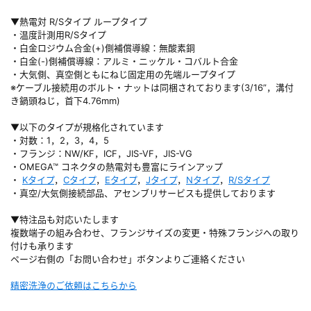
▼熱電対 R/Sタイプ ループタイプ
・温度計測用R/Sタイプ
・白金ロジウム合金(+)側補償導線：無酸素銅
・白金(-)側補償導線：アルミ・ニッケル・コバルト合金
・大気側、真空側ともにねじ固定用の先端ループタイプ
※ケーブル接続用のボルト・ナットは同梱されております(3/16”，溝付
き鍋頭ねじ，首下4.76mm)
▼以下のタイプが規格化されています
・対数：1，2，3，4，5
・フランジ：NW/KF，ICF，JIS-VF，JIS-VG
・OMEGA™ コネクタの熱電対も豊富にラインアップ
・
Kタイプ
，
Cタイプ
，
Eタイプ
，
Jタイプ
，
Nタイプ
，
R/Sタイプ
・真空/大気側接続部品、アセンブリサービスも提供しております
▼特注品も対応いたします
複数端子の組み合わせ、フランジサイズの変更・特殊フランジへの取り
付けも承ります
ページ右側の「お問い合わせ」ボタンよりご連絡ください
精密洗浄のご依頼はこちらから