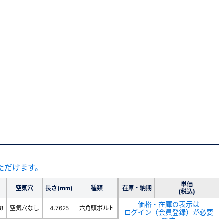
ただけます。
単価
空気穴
長さ(mm)
種類
在庫・納期
(税込)
価格・在庫の表示は
-8
空気穴なし
4.7625
六角頭ボルト
ログイン（会員登録）が必要