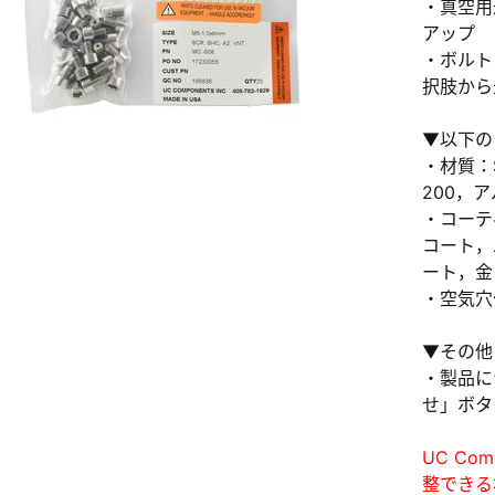
・真空用
アップ
・ボルト
択肢から
▼以下の
・材質：S
新規会員登録（無料
200，
・コーテ
※新規会員登録をお申し込み頂いてから本登録となるまで
コート，
また当社の判断によりお断りする場合があります。
ート，金
・空気穴
▼その他
・製品に
せ」ボタ
UC Co
整できる