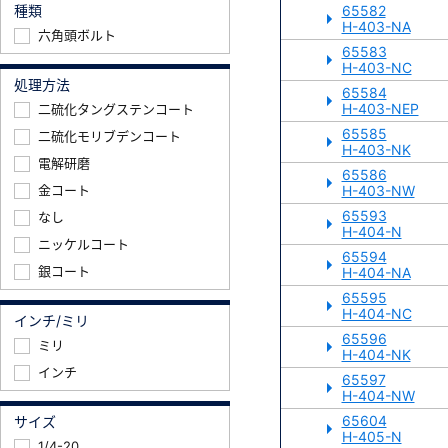
種類
65582
H-403-NA
六角頭ボルト
65583
H-403-NC
処理方法
65584
H-403-NEP
二硫化タングステンコート
65585
二硫化モリブデンコート
H-403-NK
電解研磨
65586
金コート
H-403-NW
65593
なし
H-404-N
ニッケルコート
65594
銀コート
H-404-NA
65595
H-404-NC
インチ/ミリ
65596
ミリ
H-404-NK
インチ
65597
H-404-NW
65604
サイズ
H-405-N
1/4-20