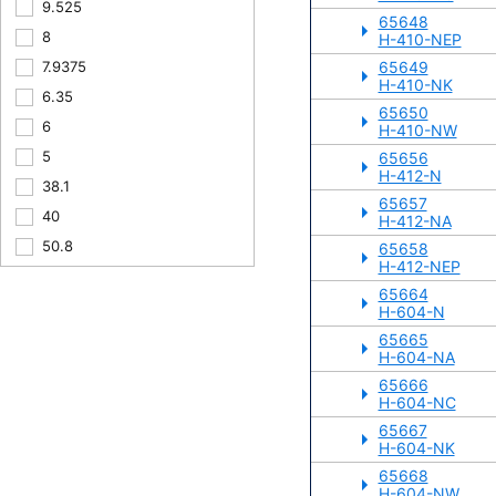
9.525
65648
8
H-410-NEP
7.9375
65649
H-410-NK
6.35
65650
6
H-410-NW
5
65656
H-412-N
38.1
65657
40
H-412-NA
50.8
65658
H-412-NEP
65664
H-604-N
65665
H-604-NA
65666
H-604-NC
65667
H-604-NK
65668
H-604-NW