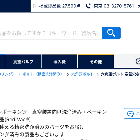
掲載製品数 27,590点
東京 03-3270-5761
ない方
真空バルブ
導入機
その他
用いただけます。
Oリング）
ボルト（精密洗浄済み）
六角頭ボルト
六角頭ボルト,空気穴な
※パスワードをお忘れの方は、
※メールアドレスを忘れた方は
ンポーネンツ 真空装置向け洗浄済み・ベーキン
(RediVac®)
使える精密洗浄済みのパーツをお届け
ング済みの製品もございます