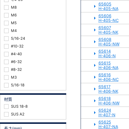
65605
M8
H-405-NA
M6
65606
H-405-NC
M5
65607
M4
H-405-NK
5/16-24
65608
H-405-NW
#10-32
65614
#4-40
H-406-N
#6-32
65615
H-406-NA
#8-32
65616
M3
H-406-NC
5/16-18
65617
H-406-NK
65618
材質
H-406-NW
SUS 18-8
65624
SUS A2
H-407-N
65625
H-407-NA
長さ(mm)