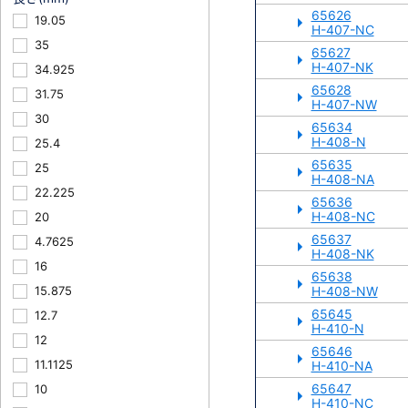
65626
19.05
H-407-NC
35
65627
H-407-NK
34.925
65628
31.75
H-407-NW
30
65634
H-408-N
25.4
65635
25
H-408-NA
22.225
65636
H-408-NC
20
65637
4.7625
H-408-NK
16
65638
15.875
H-408-NW
65645
12.7
H-410-N
12
65646
11.1125
H-410-NA
65647
10
H-410-NC