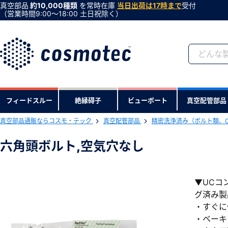
真空部品
約10,000種類
を常時在庫
当日出荷は17時まで
受付
（営業時間9:00〜18:00 土日祝除く）
会員登録がお済みで
フィードスルー
絶縁碍子
ビューポート
真空配管部品
会員登録をすれば、便利な機能がご利
真空部品通販ならコスモ・テック
真空配管部品
精密洗浄済み（ボルト類、
六角頭ボルト,空気穴なし
▼UCコ
グ済み製品
・すぐに
・ベーキ