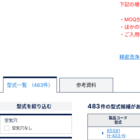
下記の場
・MOQ
・ほかの
・ご入用
精密洗浄
型式一覧 (483件）
参考資料
483
型式を絞り込む
件の型式候補が
製品コード
空気穴
型式
空気穴なし
65581
H-403-N