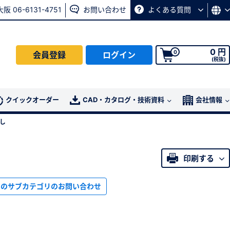
大阪 06-6131-4751
お問い合わせ
よくある質問
0 円
0
会員登録
ログイン
(税抜)
会員の方はこちら
クイックオーダー
CAD・カタログ・技術資料
会社情報
し
ログイン
印刷する
パスワード再発行ページ
へ
、
お問い合わせページ
よりお問い合わせください
このサブカテゴリのお問い合わせ