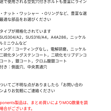
途で使用される空気穴付きボルトも豊富にライン
・ナット・ワッシャー ・Oリングなど、豊富な選
最適な部品をお選びください
タイプが規格化されています
US304/A2，SUS316/A4，A4A286，ニッケル
）
アルミニウムなど
ィング：コーティングなし，電解研磨，ニッケル
、数日間かかる場合があります。
二硫化タングステンコート，二硫化モリブデンコ
コート，銀コート，クロム酸銀コート
付き：側面穴、中央貫通穴
ついてご不明な点がありましたら「お問い合わ
ンよりお気軽にご連絡ください
mponents製品は、まとめ買いによりMOQ数量を調
場合がございます。