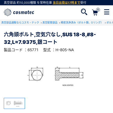
真空部品
約10,000種類
を常時在庫
当日出荷は17時まで
受付
0
RoHS2適合報告書のダウンロード
真空部品通販ならコスモ・テック
下記製品のRoHS2適合報告書のダウンロードをします。
真空配管部品
精密洗浄済み（ボルト類、Oリング）
ボル
六角頭ボルト,空気穴なし,SUS 18-8,#8-
六角頭ボルト,空気穴なし,SUS 18-8,#8-
32,L=7.9375,銀コート
32,L=7.9375,銀コート
会員登録がお済みでない方
型式 ：H-805-NA
製品コード ：65771
製品コード ：65771
型式 ：H-805-NA
会員登録をすれば、便利な機能がご利用いただけ
ます。
会社・学校・研究機関名
必須
ダウンロードする