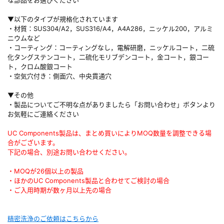
な部品をお選びください
▼以下のタイプが規格化されています
・材質：SUS304/A2，SUS316/A4，A4A286，ニッケル200，アルミ
ニウムなど
・コーティング：コーティングなし，電解研磨，ニッケルコート，二硫
化タングステンコート，二硫化モリブデンコート，金コート，銀コー
ト，クロム酸銀コート
・空気穴付き：側面穴、中央貫通穴
▼その他
・製品についてご不明な点がありましたら「お問い合わせ」ボタンより
お気軽にご連絡ください
UC Components製品は、まとめ買いによりMOQ数量を調整できる場
合がございます。
下記の場合、別途お問い合わせください。
・MOQが26個以上の製品
・ほかのUC Components製品と合わせてご検討の場合
・ご入用時期が数ヶ月以上先の場合
精密洗浄のご依頼はこちらから