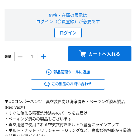
新規会員登録（無料）
価格・在庫の表示は
ログイン（会員登録）が必要です
※新規会員登録をお申し込み頂いてから本登録となるまで、数日間かかる場合
があります。また当社の判断によりお断りする場合があります。
ログイン
会員の方はこちら
カートへ入れる
数量
ログイン
部品管理ツールに追加
※パスワードをお忘れの方は、
パスワード再発行ページ
へ
この製品のお問い合わせ
※メールアドレスを忘れた方は、
お問い合わせページ
よりお問い合わせくださ
い
▼UCコンポーネンツ 真空装置向け洗浄済み・ベーキング済み製品
(RediVac®)
・すぐに使える精密洗浄済みのパーツをお届け
・ベーキング済みの製品もございます
・真空用途で使用される空気穴付きボルトも豊富にラインアップ
・ボルト・ナット・ワッシャー ・Oリングなど、豊富な選択肢から最適