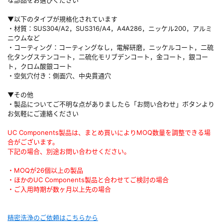
な部品をお選びください
▼以下のタイプが規格化されています
・材質：SUS304/A2，SUS316/A4，A4A286，ニッケル200，アルミ
ニウムなど
・コーティング：コーティングなし，電解研磨，ニッケルコート，二硫
化タングステンコート，二硫化モリブデンコート，金コート，銀コー
ト，クロム酸銀コート
・空気穴付き：側面穴、中央貫通穴
▼その他
・製品についてご不明な点がありましたら「お問い合わせ」ボタンより
お気軽にご連絡ください
UC Components製品は、まとめ買いによりMOQ数量を調整できる場
合がございます。
下記の場合、別途お問い合わせください。
・MOQが26個以上の製品
・ほかのUC Components製品と合わせてご検討の場合
・ご入用時期が数ヶ月以上先の場合
精密洗浄のご依頼はこちらから