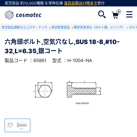
真空部品
約10,000種類
を常時在庫
当日出荷は17時まで
受付
0
RoHS2適合報告書のダウンロード
真空部品通販ならコスモ・テック
下記製品のRoHS2適合報告書のダウンロードをします。
真空配管部品
精密洗浄済み（ボルト類、Oリング）
ボル
六角頭ボルト,空気穴なし,SUS 18-8,#10-
六角頭ボルト,空気穴なし,SUS 18-8,#10-
32,L=6.35,銀コート
32,L=6.35,銀コート
会員登録がお済みでない方
型式 ：H-1004-NA
製品コード ：65861
製品コード ：65861
型式 ：H-1004-NA
会員登録をすれば、便利な機能がご利用いただけ
ます。
会社・学校・研究機関名
必須
ダウンロードする