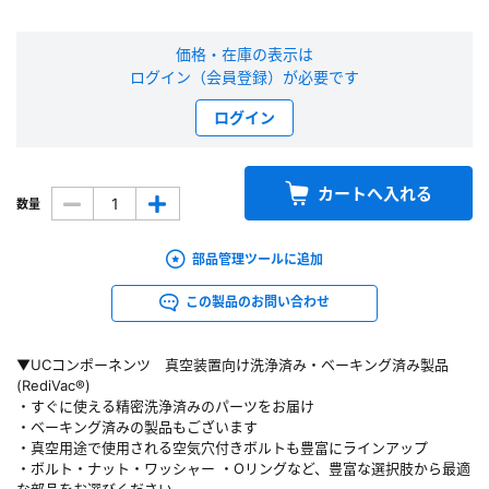
新規会員登録（無料）
価格・在庫の表示は
ログイン（会員登録）が必要です
※新規会員登録をお申し込み頂いてから本登録となるまで、数日間かかる場合
があります。また当社の判断によりお断りする場合があります。
ログイン
会員の方はこちら
カートへ入れる
数量
ログイン
部品管理ツールに追加
※パスワードをお忘れの方は、
パスワード再発行ページ
へ
この製品のお問い合わせ
※メールアドレスを忘れた方は、
お問い合わせページ
よりお問い合わせくださ
い
▼UCコンポーネンツ 真空装置向け洗浄済み・ベーキング済み製品
(RediVac®)
・すぐに使える精密洗浄済みのパーツをお届け
・ベーキング済みの製品もございます
・真空用途で使用される空気穴付きボルトも豊富にラインアップ
・ボルト・ナット・ワッシャー ・Oリングなど、豊富な選択肢から最適