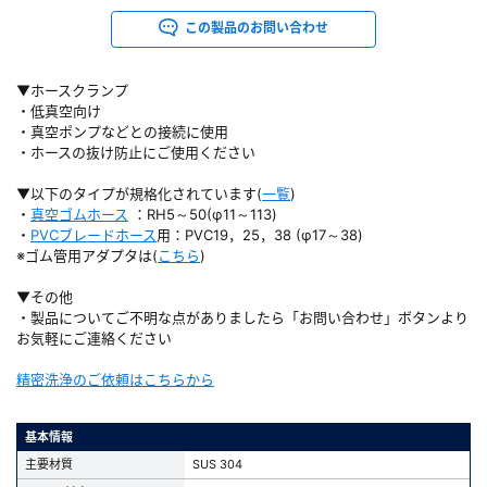
この製品のお問い合わせ
▼ホースクランプ
・低真空向け
・真空ポンプなどとの接続に使用
・ホースの抜け防止にご使用ください
▼以下のタイプが規格化されています(
一覧
)
・
真空ゴムホース
：RH5～50(φ11～113)
・
PVCブレードホース
用：PVC19，25，38 (φ17～38)
※ゴム管用アダプタは(
こちら
)
▼その他
・製品についてご不明な点がありましたら「お問い合わせ」ボタンより
お気軽にご連絡ください
精密洗浄のご依頼はこちらから
基本情報
主要材質
SUS 304