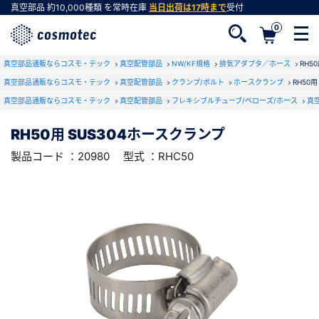
真空部品
約10,000種類
を常時在庫
当日出荷は17時まで
受付
0
RoHS2適合報告書のダウンロード
真空部品通販ならコスモ・テック
下記製品のRoHS2適合報告書のダウンロードをします。
真空配管部品
NW/KF規格
排気アダプタ／ホース
RH5
真空部品通販ならコスモ・テック
真空配管部品
クランプ/ボルト
ホースクランプ
RH50
真空部品通販ならコスモ・テック
真空配管部品
フレキシブルチューブ/ベローズ/ホース
真
RH50用 SUS304ホースクランプ
会員登録がお済みでない方
RH50用 SUS304ホースクランプ
型式 ：RHC50
製品コード ：20980
会員登録をすれば、便利な機能がご利用いただけ
製品コード ：20980
型式 ：RHC50
ます。
会社・学校・研究機関名
必須
ダウンロードする