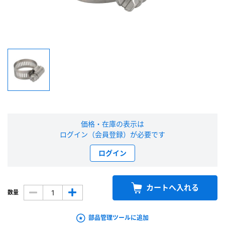
新規会員登録（無料）
※新規会員登録をお申し込み頂いてから本登録となるまで、数日間かかる場合
があります。また当社の判断によりお断りする場合があります。
会員の方はこちら
ログイン
価格・在庫の表示は
※パスワードをお忘れの方は、
パスワード再発行ページ
へ
ログイン（会員登録）が必要です
※メールアドレスを忘れた方は、
お問い合わせページ
よりお問い合わせくださ
い
ログイン
カートへ入れる
数量
部品管理ツールに追加