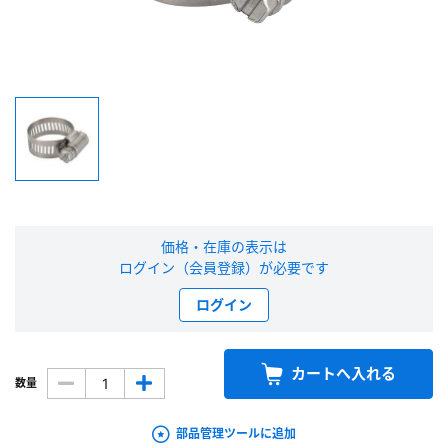
新規会員登録（無料）
※新規会員登録をお申し込み頂いてから本登録となるまで、数日間かかる場合
があります。また当社の判断によりお断りする場合があります。
会員の方はこちら
ログイン
価格・在庫の表示は
※パスワードをお忘れの方は、
パスワード再発行ページ
へ
ログイン（会員登録）が必要です
※メールアドレスを忘れた方は、
お問い合わせページ
よりお問い合わせくださ
い
ログイン
カートへ入れる
数量
部品管理ツールに追加