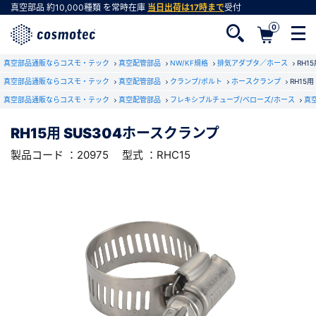
真空部品
約10,000種類
を常時在庫
当日出荷は17時まで
受付
0
RoHS2適合報告書のダウンロード
真空部品通販ならコスモ・テック
下記製品のRoHS2適合報告書のダウンロードをします。
真空配管部品
NW/KF規格
排気アダプタ／ホース
RH1
真空部品通販ならコスモ・テック
真空配管部品
クランプ/ボルト
ホースクランプ
RH15
真空部品通販ならコスモ・テック
真空配管部品
フレキシブルチューブ/ベローズ/ホース
真
RH15用 SUS304ホースクランプ
会員登録がお済みでない方
RH15用 SUS304ホースクランプ
型式 ：RHC15
製品コード ：20975
会員登録をすれば、便利な機能がご利用いただけ
製品コード ：20975
型式 ：RHC15
ます。
会社・学校・研究機関名
必須
ダウンロードする