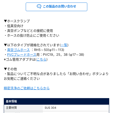
この製品のお問い合わせ
▼ホースクランプ
・低真空向け
・真空ポンプなどとの接続に使用
・ホースの抜け防止にご使用ください
▼以下のタイプが規格化されています(
一覧
)
・
真空ゴムホース
：RH5～50(φ11～113)
・
PVCブレードホース
用：PVC19，25，38 (φ17～38)
※ゴム管用アダプタは(
こちら
)
▼その他
・製品についてご不明な点がありましたら「お問い合わせ」ボタンより
お気軽にご連絡ください
精密洗浄のご依頼はこちらから
基本情報
主要材質
SUS 304