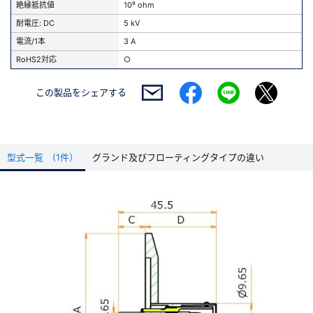
絶縁抵抗値
10⁹ ohm
耐電圧: DC
5 kV
電流/1本
3 A
RoHS2対応
○
この製品を
シェアする
型式一覧 (1件）
グランド及びフローティングタイプの違い