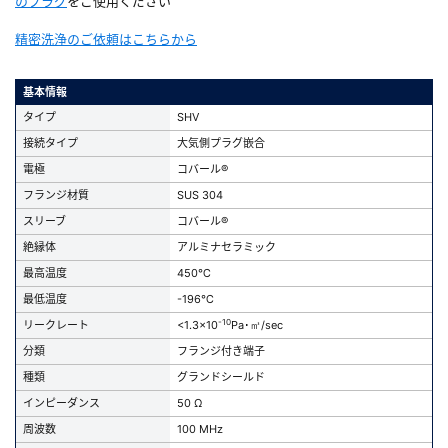
のプラグ
をご使用ください
精密洗浄のご依頼はこちらから
基本情報
タイプ
SHV
接続タイプ
大気側プラグ嵌合
電極
コバール®
フランジ材質
SUS 304
スリーブ
コバール®
絶縁体
アルミナセラミック
最高温度
450℃
最低温度
-196℃
-10
リークレート
<1.3x10
Pa･㎥/sec
分類
フランジ付き端子
種類
グランドシールド
インピーダンス
50 Ω
周波数
100 MHz