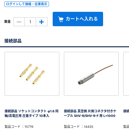
ログインして価格・在庫表示
カートへ入れる
数量
接続部品
接続部品 ソケットコンタクト φ1.6 同
接続部品 真空側 片側コネクタ付きケ
接続
軸/高電圧用 圧着タイプ 10本入
ーブル SHV-R/SHV-R-F 用 L=1000
製品コード ：15776
製品コード ：14435
製品