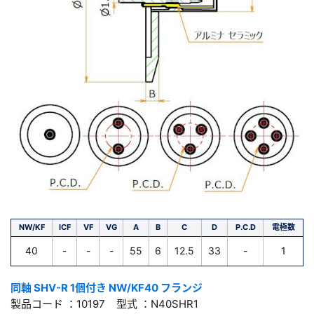
NW/KF
ICF
VF
VG
A
B
C
D
P.C.D
電極数
40
-
-
-
55
6
12.5
33
-
1
同軸 SHV-R 1個付き NW/KF40 フランジ
製品コード ：10197 型式 ：N40SHR1