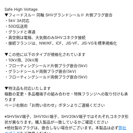
Safe High Voltage
▼フィードスルー 同軸 SHVグランドシールド 片側プラグ嵌合
・5kV 3A対応
・50Ω伝送用
・グランドと導通
・真空側は電極、大気側のみSHVコネクタ接続
・接続フランジは、NW/KF、ICF、JIS-VF、JIS-VGを標準規格化
▼この他に以下のタイプが規格化されています
・10kV用、20kV用
・フローティングシールド片側プラグ嵌合(5kV)
・グランドシールド両側プラグ嵌合(5kV)
・フローティングシールド両側プラグ嵌合(5kV)
▼特注品も対応いたします
極数の変更・多品種端子の組み合わせ・特殊フランジへの取り付けも承
ります
ページ右側の「お問い合わせ」ボタンよりご連絡ください
※SHV5kV端子、SHV10㎸端子、SHV20kV端子ではそれぞれコネクタ形
状が異なります。購入製品が一致しているかご確認ください
※他社製のプラグは、嵌合しない場合がございます。本製品は必ず
弊社