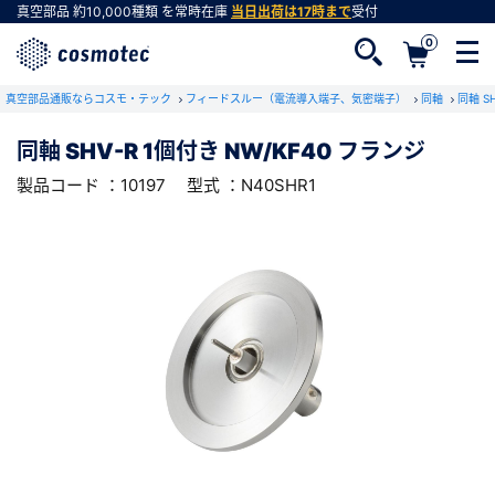
真空部品
約10,000種類
を常時在庫
当日出荷は17時まで
受付
0
RoHS2適合報告書のダウンロード
真空部品通販ならコスモ・テック
下記製品のRoHS2適合報告書のダウンロードをします。
フィードスルー（電流導入端子、気密端子）
同軸
同軸 S
同軸 SHV-R 1個付き NW/KF40 フランジ
同軸 SHV-R 1個付き NW/KF40 フランジ
製品コード ：10197
型式 ：N40SHR1
会員登録がお済みでない方
型式 ：N40SHR1
製品コード ：10197
会員登録をすれば、便利な機能がご利用いただけ
ます。
会社・学校・研究機関名
必須
ダウンロードする