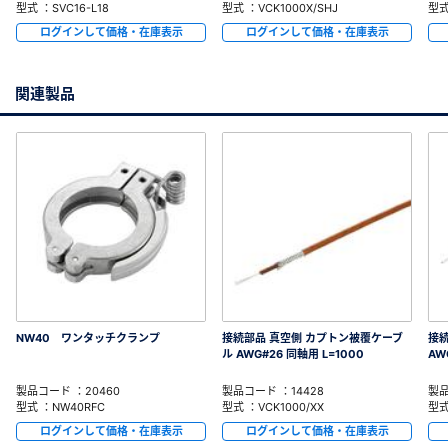
型式 ：SVC16-L18
型式 ：VCK1000X/SHJ
型式
ログインして価格・在庫表示
ログインして価格・在庫表示
関連製品
NW40 ワンタッチクランプ
接続部品 真空側 カプトン被覆ケーブ
接続
ル AWG#26 同軸用 L=1000
AW
製品コード ：20460
製品コード ：14428
製品
型式 ：NW40RFC
型式 ：VCK1000/XX
型式
ログインして価格・在庫表示
ログインして価格・在庫表示