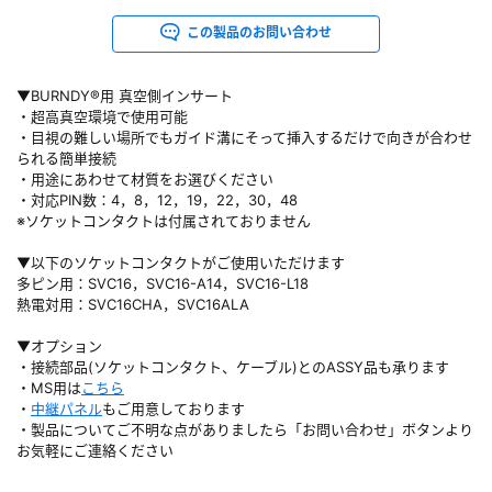
この製品のお問い合わせ
▼BURNDY®用 真空側インサート
・超高真空環境で使用可能
・目視の難しい場所でもガイド溝にそって挿入するだけで向きが合わせ
られる簡単接続
・用途にあわせて材質をお選びください
・対応PIN数：4，8，12，19，22，30，48
※ソケットコンタクトは付属されておりません
▼以下のソケットコンタクトがご使用いただけます
多ピン用：SVC16，SVC16-A14，SVC16-L18
熱電対用：SVC16CHA，SVC16ALA
▼オプション
・接続部品(ソケットコンタクト、ケーブル)とのASSY品も承ります
・MS用は
こちら
・
中継パネル
もご用意しております
・製品についてご不明な点がありましたら「お問い合わせ」ボタンより
お気軽にご連絡ください