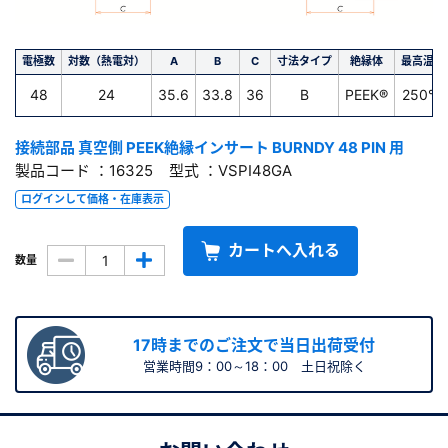
電極数
対数（熱電対）
A
B
C
寸法タイプ
絶縁体
最高温度
48
24
35.6
33.8
36
B
PEEK®
250℃
接続部品 真空側 PEEK絶縁インサート BURNDY 48 PIN 用
製品コード ：16325 型式 ：VSPI48GA
ログインして価格・在庫表示
カートへ入れる
数量
17時までのご注文で当日出荷受付
営業時間9：00～18：00 土日祝除く