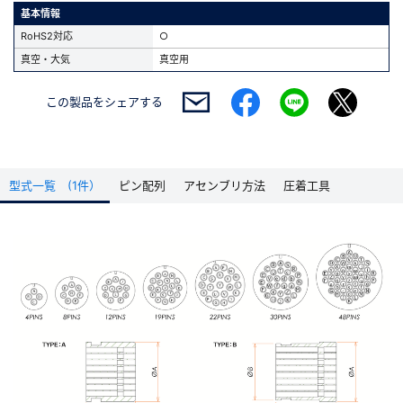
基本情報
RoHS2対応
○
真空・大気
真空用
この製品を
シェアする
型式一覧 (1件）
ピン配列
アセンブリ方法
圧着工具