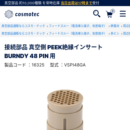
真空部品
約10,000種類
を常時在庫
当日出荷は17時まで
受付
0
RoHS2適合報告書のダウンロード
真空部品通販ならコスモ・テック
下記製品のRoHS2適合報告書のダウンロードをします。
フィードスルー（電流導入端子、気密端子）
熱電対
周辺
真空部品通販ならコスモ・テック
フィードスルー（電流導入端子、気密端子）
多ピン
周辺
接続部品 真空側 PEEK絶縁インサート
接続部品 真空側 PEEK絶縁インサート
BURNDY 48 PIN 用
会員登録がお済みでない方
BURNDY 48 PIN 用
型式 ：VSPI48GA
製品コード ：16325
会員登録をすれば、便利な機能がご利用いただけ
ます。
製品コード ：16325
型式 ：VSPI48GA
会社・学校・研究機関名
必須
ダウンロードする