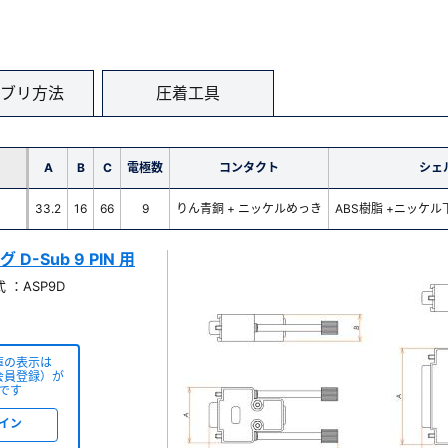
ブリ方法
圧着工具
A
B
C
電極数
コンタクト
シェ
33.2
16
66
9
りん青銅 + ニッケルめっき
ABS樹脂 +ニッケ
D-Sub 9 PIN 用
 ：ASP9D
庫の表示は
会員登録）が
です
イン