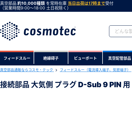
真空部品
約10,000種類
を常時在庫
当日出荷は17時まで
受付
（営業時間9:00〜18:00 土日祝除く）
会員登録がお済みで
フィードスルー
絶縁碍子
ビューポート
真空配管部品
会員登録をすれば、便利な機能がご利
真空部品通販ならコスモ・テック
フィードスルー（電流導入端子、気密端子）
下記製品のRoHS2適合報告書のダ
接続部品 大気側 プラグ D-Sub 9 PIN 用
接続部品 大気側 プラグ D-Sub 9 PIN 
型式 ：ASP9D
製品コード ：11816
会社・学校・研究機関名