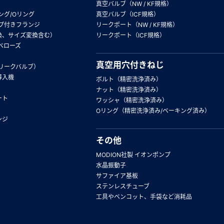
真空バルブ（NW / KF規格）
ング/Oリング
真空バルブ（ICF規格）
プ付きフランジ
リークポート（NW / KF規格）
換、サイズ変換含む）
リークポート（ICF規格）
ベローズ
真空用穴付きねじ
リークバルブ）
導入機
ボルト（精密洗浄済み）
ナット（精密洗浄済み）
ート
ワッシャ（精密洗浄済み）
Oリング（精密洗浄済み/ベーキング済み）
ンジ
その他
MODION社製 イオンポンプ
水晶振動子
サファイア基板
ステンレスチューブ
工具やベンコット、手袋など消耗品