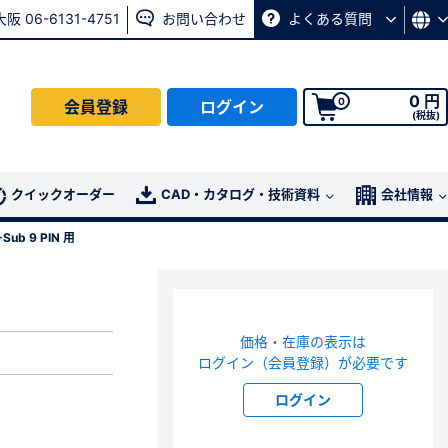
大阪 06-6131-4751
お問い合わせ
よくある質問
0 円
0
会員登録
ログイン
(税抜)
会員の方はこちら
クイックオーダー
CAD・カタログ・技術資料
会社情報
ub 9 PIN 用
ログイン
パスワード再発行ページ
へ
価格・在庫の表示は
、
お問い合わせページ
よりお問い合わせください
ログイン（会員登録）が必要です
ログイン