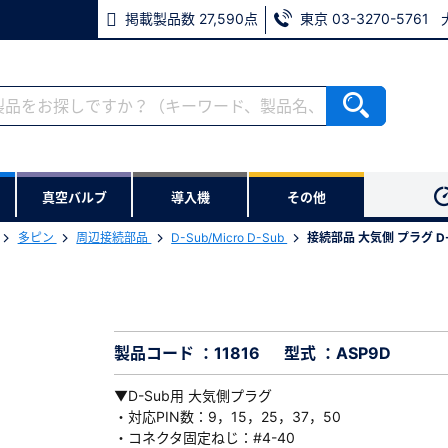
掲載製品数 27,590点
東京 03-3270-5761
RoHS2適合報告書のダウンロード
ない方
真空バルブ
導入機
その他
用いただけます。
多ピン
周辺接続部品
D-Sub/Micro D-Sub
接続部品 大気側 プラグ D-S
ウンロードをします。
用
※パスワードをお忘れの方は、
※メールアドレスを忘れた方は
製品コード ：11816
型式 ：ASP9D
▼D-Sub用 大気側プラグ
・対応PIN数：9，15，25，37，50
・コネクタ固定ねじ：#4-40
必須