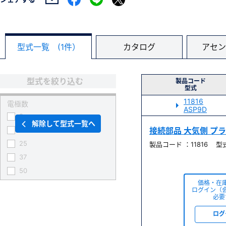
型式一覧 (1件）
カタログ
アセン
型式を絞り込む
製品コード
型式
11816
電極数
ASP9D
9
解除して型式一覧へ
15
接続部品 大気側 プラグ 
25
製品コード ：11816 型式
37
50
価格・在
ログイン（
必要
ログ