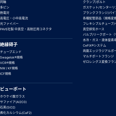
同軸
クランプ/ボルト
多ピン
ガスケット/センターリ
熱電対
ブランクフランジ/パイ
高電圧・小中高電流
各種配管部品（規格変
光ファイバー
フレキシブルチューブ/
PAVE社製 中真空・高耐圧用コネクタ
真空排気ホース
バルブ/リークポート（
水冷・ガス・液体窒素
絶縁碍子
CeFiX®システム
両面エッジラジアルポ
チューブエンド
マルチポートフランジ
Swagelok®規格
ゼロレングス変換フラ
VCR®規格
NW / KF規格
ICF規格
ビューポート
ホウケイ酸ガラス
サファイア(Al2O3)
石英(SiO2)
弗化カルシウム(CaF2)