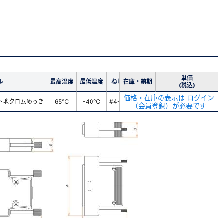
単価
ル
最高温度
最低温度
ねじサイズ
在庫・納期
(税込)
価格・在庫の表示は ログイン
ル下地クロムめっき
65℃
-40℃
#4-40 UNC
（会員登録）が必要です