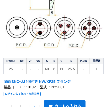
NW/KF
ICF
VF
VG
A
B
C
D
P.C.D
電極数
25
-
-
-
40
6
11
25.5
-
1
同軸 BNC-JJ 1個付き NW/KF25 フランジ
製品コード ：10102 型式 ：N25BJ1
ログインして価格・在庫表示
カートへ入れる