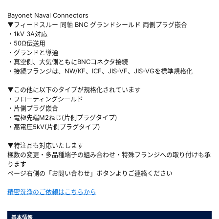
Bayonet Naval Connectors
▼フィードスルー 同軸 BNC グランドシールド 両側プラグ嵌合
・1kV 3A対応
・50Ω伝送用
・グランドと導通
・真空側、大気側ともにBNCコネクタ接続
・接続フランジは、NW/KF、ICF、JIS-VF、JIS-VGを標準規格化
▼この他に以下のタイプが規格化されています
・フローティングシールド
・片側プラグ嵌合
・電極先端M2ねじ(片側プラグタイプ)
・高電圧5kV(片側プラグタイプ)
▼特注品も対応いたします
極数の変更・多品種端子の組み合わせ・特殊フランジへの取り付けも承
ります
ページ右側の「お問い合わせ」ボタンよりご連絡ください
精密洗浄のご依頼はこちらから
基本情報