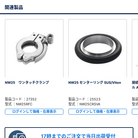
関連製品
NW25 ワンタッチクランプ
NW25 センターリング SUS/Viton
接
ル 
製品コード ：27352
製品コード ：25523
製品
型式 ：NW25RFC
型式 ：NW25CRSVA
型式
ログインして価格・在庫表示
ログインして価格・在庫表示
17時までのご注文で当日出荷受付