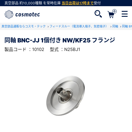
真空部品
約10,000種類
を常時在庫
当日出荷は17時まで
受付
0
RoHS2適合報告書のダウンロード
真空部品通販ならコスモ・テック
下記製品のRoHS2適合報告書のダウンロードをします。
フィードスルー（電流導入端子、気密端子）
同軸
同軸 
同軸 BNC-JJ 1個付き NW/KF25 フランジ
同軸 BNC-JJ 1個付き NW/KF25 フランジ
製品コード ：10102
型式 ：N25BJ1
会員登録がお済みでない方
型式 ：N25BJ1
製品コード ：10102
会員登録をすれば、便利な機能がご利用いただけ
ます。
会社・学校・研究機関名
必須
ダウンロードする