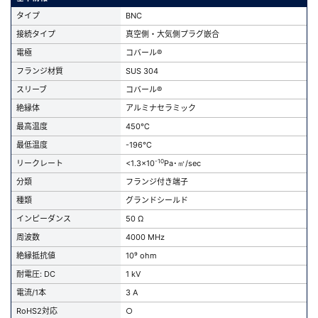
タイプ
BNC
接続タイプ
真空側・大気側プラグ嵌合
電極
コバール®
フランジ材質
SUS 304
スリーブ
コバール®
絶縁体
アルミナセラミック
最高温度
450℃
最低温度
-196℃
-10
リークレート
<1.3x10
Pa･㎥/sec
分類
フランジ付き端子
種類
グランドシールド
インピーダンス
50 Ω
周波数
4000 MHz
絶縁抵抗値
10⁹ ohm
耐電圧: DC
1 kV
電流/1本
3 A
RoHS2対応
○