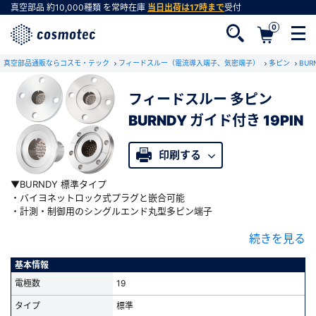
真空部品
約10,000種類
を常時在庫
当日出荷は17時まで
受付
0
真空部品通販ならコスモ・テック
フィードスルー（電流導入端子、気密端子）
多ピン
BU
フィードスルー 多ピン
BURNDY ガイド付き 19PIN
会員登録がお済みでない方
会員登録をすれば、便利な機能がご利用いただけ
印刷する
ます。
▼BURNDY 標準タイプ
・バイヨネットロック式プラグと嵌合可能
・計測・制御用のシングルエンド丸型多ピン端子
・500V 3A(１PINあたり)/11.4A(19PIN全体)対応
続きを見る
・目視の難しい場所でもガイド溝にそって挿入するだけで向きが合わせ
られる簡単接続
・真空/大気側接続部品、工具類に加え、アセンブリ済製品・アセンブ
基本情報
リサービスも提供しております
電極数
19
▼以下のタイプが規格化されています(
一覧
)
タイプ
標準