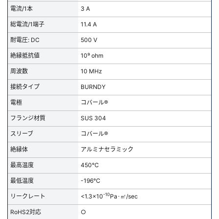
・PIN数：4，8，12，19，22，30，48
電流/1本
3 A
・フランジ：NW/KF，ICF，JIS-VF，JIS-VG
新規会員登録（無料）
・高電流タイプは
こちら
よりご覧ください
総電流/1端子
11.4 A
▼特注品も対応いたします
耐電圧: DC
500 V
※新規会員登録をお申し込み頂いてから本登録となるまで、数日間かかる場合
複数端子の組み合わせ・フランジサイズの変更・特殊フランジへの取り
があります。また当社の判断によりお断りする場合があります。
絶縁抵抗値
10⁹ ohm
付けも承ります
ページ右側の「お問い合わせ」ボタンよりご連絡ください
周波数
10 MHz
会員の方はこちら
精密洗浄のご依頼はこちらから
接続タイプ
BURNDY
電極
コバール®
ログイン
フランジ材質
SUS 304
※パスワードをお忘れの方は、
パスワード再発行ページ
へ
スリーブ
コバール®
※メールアドレスを忘れた方は、
お問い合わせページ
よりお問い合わせくださ
い
絶縁体
アルミナセラミック
最高温度
450℃
最低温度
-196℃
-10
リークレート
<1.3x10
Pa･㎥/sec
RoHS2対応
○