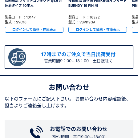
接続部品 ソケットコンタクト φ1.6 用
接続部品 真空側 PEEK絶縁インサート
接続
圧着タイプ 10本入
BURNDY 19 PIN 用
PIN
製品コード ：10147
製品コード ：16322
製品
型式 ：SVC16
型式 ：VSPI19GA
型式
ログインして価格・在庫表示
ログインして価格・在庫表示
17時までのご注文で当日出荷受付
営業時間9：00～18：00 土日祝除く
お問い合わせ
以下のフォームにご記入下さい。
お問い合わせ内容確認後、
担当よりご連絡差し上げます。
お電話でのお問い合わせ
（受付時間 平日9:00～18:00）