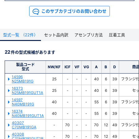
このサブカテゴリのお問い合わせ
型式一覧 (22件）
セット品内訳
アセンブリ方法
圧着工具
22
件の型式候補があります
製品コード
NW/KF
ICF
VF
VG
A
B
D
商
型式
14596
25
-
-
-
40
6
39
フランジ
N25MB191G
16373
25
-
-
-
40
6
39
セ
N25MB191GUT1A
14597
40
-
-
-
55
6
39
フランジ
N40MB191G
16374
40
-
-
-
55
6
39
セ
N40MB191GUT1A
40307
-
70
-
-
70
12
49
フランジ
C70MB191GA
40308
-
70
-
-
70
12
49
セ
C70MB191GUT1B