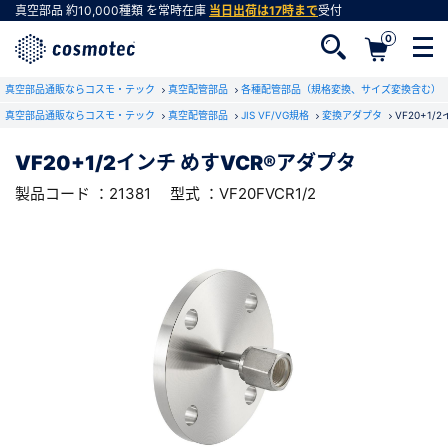
真空部品
約10,000種類
を常時在庫
当日出荷は17時まで
受付
0
RoHS2適合報告書のダウンロード
真空部品通販ならコスモ・テック
下記製品のRoHS2適合報告書のダウンロードをします。
真空配管部品
各種配管部品（規格変換、サイズ変換含む）
真空部品通販ならコスモ・テック
真空配管部品
JIS VF/VG規格
変換アダプタ
VF20+1
VF20+1/2インチ めすVCR®アダプタ
VF20+1/2インチ めすVCR®アダプタ
会員登録がお済みでない方
型式 ：VF20FVCR1/2
製品コード ：21381
製品コード ：21381
型式 ：VF20FVCR1/2
会員登録をすれば、便利な機能がご利用いただけ
ます。
会社・学校・研究機関名
必須
ダウンロードする