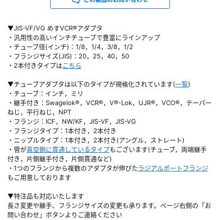
▼JIS-VF/VG めすVCR®アダプタ
・汎用性の高いインチチューブで豊富にラインアップ
・チューブ径(インチ)：1/8，1/4，3/8，1/2
・フランジサイズ(JIS)：20，25，40，50
・2本付きタイプは
こちら
▼チューブアダプタは以下のタイプが規格化されています(
一覧
)
・チューブ：インチ，ミリ
・継手付き：Swagelok®，VCR®，V®-Lok，UJR®，VCO®，テーパー
ねじ，平行ねじ，NPT
・フランジ：ICF，NW/KF，JIS-VF，JIS-VG
・フランジタイプ：1本付き，2本付き
・ニップルタイプ：1本付き，2本付き(アングル，ストレート)
・管が
真空側に貫通しているタイプ
もございます(チューブ，両端継手
付き，片側継手付き，片側貫通など)
・1つのフランジから複数のアダプタが伸びた
ラジアルポートフランジ
もご用意しております
▼特注品も対応いたします
長さ変更や継手、フランジサイズの変更も承ります。ページ右側の「お
問い合わせ」ボタンよりご連絡ください