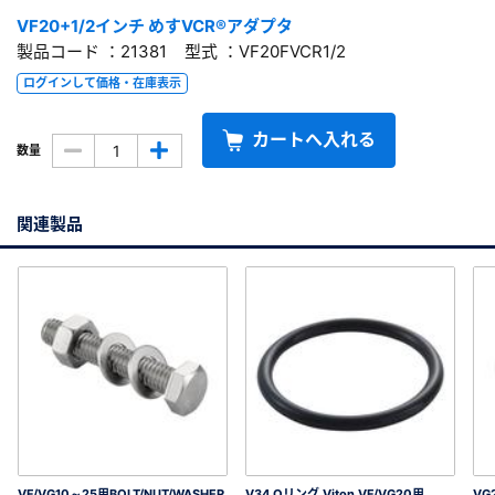
VF20+1/2インチ めすVCR®アダプタ
製品コード ：21381 型式 ：VF20FVCR1/2
ログインして価格・在庫表示
カートへ入れる
数量
関連製品
VF/VG10～25用BOLT/NUT/WASHER
V34 Oリング Viton VF/VG20用
VG