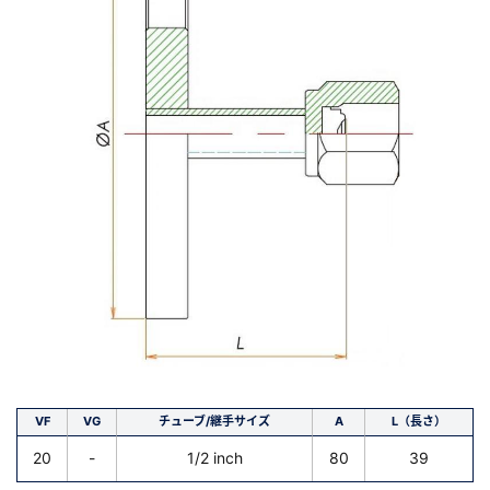
VF
VG
チューブ/継手サイズ
A
L（長さ）
20
-
1/2 inch
80
39