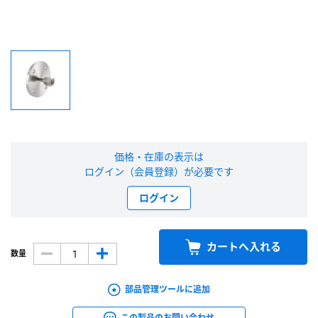
新規会員登録（無料）
※新規会員登録をお申し込み頂いてから本登録となるまで、数日間かかる場合
があります。また当社の判断によりお断りする場合があります。
会員の方はこちら
価格・在庫の表示は
ログイン
ログイン（会員登録）が必要です
※パスワードをお忘れの方は、
パスワード再発行ページ
へ
ログイン
※メールアドレスを忘れた方は、
お問い合わせページ
よりお問い合わせくださ
い
カートへ入れる
数量
部品管理ツールに追加
この製品のお問い合わせ