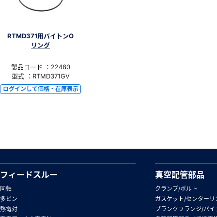
RTMD371用バイトンO
リング
製品コード ：22480
型式 ：RTMD371GV
ログインして価格・在庫表示
フィードスルー
真空配管部品
同軸
クランプ/ボルト
多ピン
ガスケット/センターリ
熱電対
ブランクフランジ/パイ