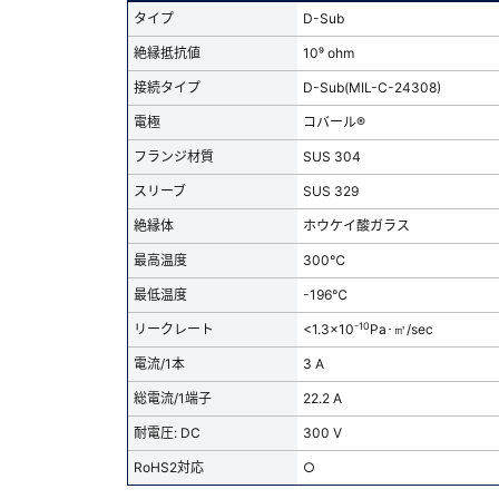
タイプ
D-Sub
絶縁抵抗値
10⁹ ohm
接続タイプ
D-Sub(MIL-C-24308)
電極
コバール®
フランジ材質
SUS 304
スリーブ
SUS 329
絶縁体
ホウケイ酸ガラス
最高温度
300℃
最低温度
-196℃
-10
リークレート
<1.3x10
Pa･㎥/sec
電流/1本
3 A
総電流/1端子
22.2 A
耐電圧: DC
300 V
RoHS2対応
○