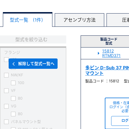
型式一覧 (1件）
アセンブリ方法
圧
型式を絞り込む
製品コード
型式
15812
フランジ
RTMD371
ICF
解除して型式一覧へ
152
多ピン D-Sub 37 P
マウント
NW/KF
製品コード ：15812 型式
100
VF
80
価格・在
VG
ログイン（
必要
80
ログ
パネルマウント型