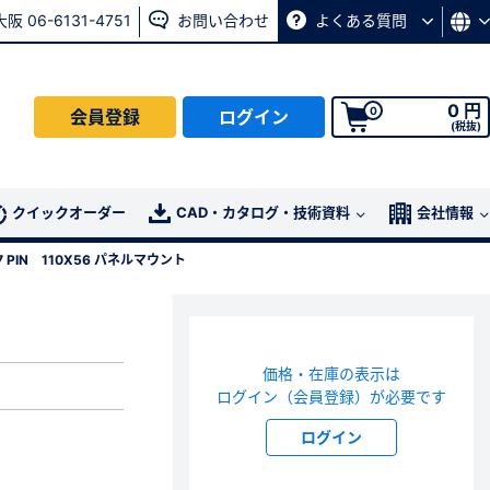
大阪 06-6131-4751
お問い合わせ
よくある質問
0 円
0
会員登録
ログイン
(税抜)
会員の方はこちら
クイックオーダー
CAD・カタログ・技術資料
会社情報
37 PIN 110X56 パネルマウント
ログイン
パスワード再発行ページ
へ
価格・在庫の表示は
、
お問い合わせページ
よりお問い合わせください
ログイン（会員登録）が必要です
ログイン