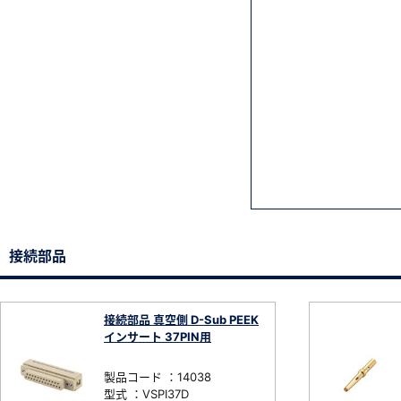
接続部品
接続部品 真空側 D-Sub PEEK
インサート 37PIN用
製品コード ：14038
型式 ：VSPI37D