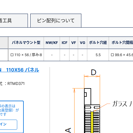
着工具
ピン配列について
パネルマウント型
NW/KF
ICF
VF
VG
ボルト穴経
ボルト穴間隔
□ 110 x 56 / 厚み:8
-
-
-
-
5.5
□ 99.6 x 45.
IN 110X56 パネル
 ：RTMD371
庫の表示は
会員登録）が
です
イン