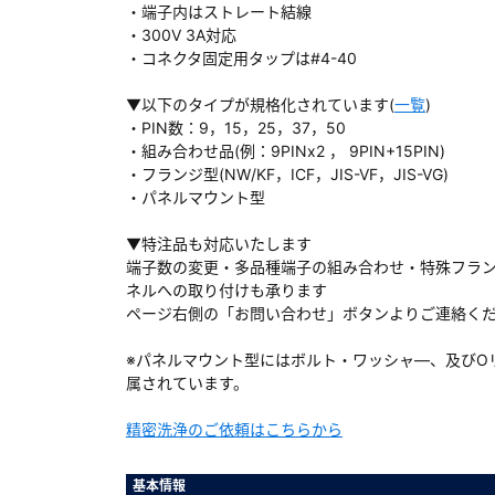
・端子内はストレート結線
・300V 3A対応
・コネクタ固定用タップは#4-40
▼以下のタイプが規格化されています(
一覧
)
ダウンロードする
・PIN数：9，15，25，37，50
・組み合わせ品(例：9PINx2 ， 9PIN+15PIN)
・フランジ型(NW/KF，ICF，JIS-VF，JIS-VG)
）
・パネルマウント型
、数日間かかる場合があります。
▼特注品も対応いたします
端子数の変更・多品種端子の組み合わせ・特殊フラ
ネルへの取り付けも承ります
ページ右側の「お問い合わせ」ボタンよりご連絡く
※パネルマウント型にはボルト・ワッシャ―、及びО
属されています。
精密洗浄のご依頼はこちらから
基本情報