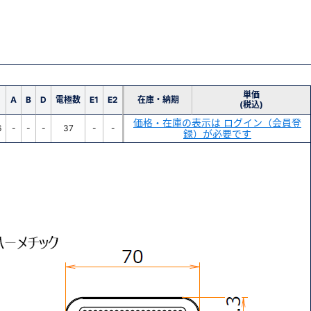
単価
A
B
D
電極数
E1
E2
在庫・納期
(税込)
価格・在庫の表示は ログイン（会員登
6
-
-
-
37
-
-
録）が必要です