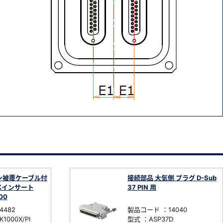
ン被覆ケーブル付
接続部品 大気側 プラグ D-Sub
EEKインサート
37 PIN 用
00
4482
製品コード ：14040
1000X/PI
型式 ：ASP37D