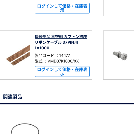
ログインして価格・在庫表
示
接続部品 真空側 カプトン被覆
リボンケーブル 37PIN用
L=1000
製品コード ：14477
型式 ：VMD37K1000/XX
ログインして価格・在庫表
示
関連製品