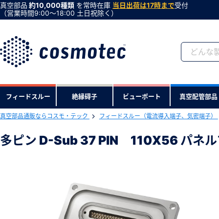
真空部品
約10,000種類
を常時在庫
当日出荷は17時まで
受付
（営業時間9:00〜18:00 土日祝除く）
会員登録がお済みで
フィードスルー
絶縁碍子
ビューポート
真空配管部品
会員登録をすれば、便利な機能がご利
真空部品通販ならコスモ・テック
フィードスルー（電流導入端子、気密端子）
下記製品のRoHS2適合報告書のダ
多ピン D-Sub 37 PIN 110X56 パ
多ピン D-Sub 37 PIN 110X56 
型式 ：RTMD371
製品コード ：15812
会社・学校・研究機関名