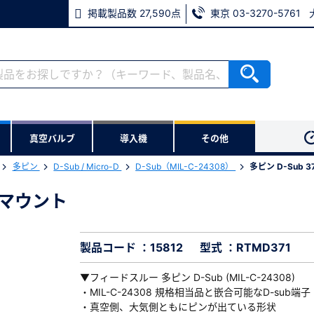
掲載製品数 27,590点
東京 03-3270-5761
RoHS2適合報告書のダウンロード
ない方
真空バルブ
導入機
その他
用いただけます。
多ピン
D-Sub / Micro-D
D-Sub（MIL-C-24308）
多ピン D-Sub 
ウンロードをします。
ネルマウント
パネルマウント
※パスワードをお忘れの方は、
※メールアドレスを忘れた方は
製品コード ：15812
型式 ：RTMD371
▼フィードスルー 多ピン D-Sub (MIL-C-24308)
・MIL-C-24308 規格相当品と嵌合可能なD-sub端子
・真空側、大気側ともにピンが出ている形状
必須