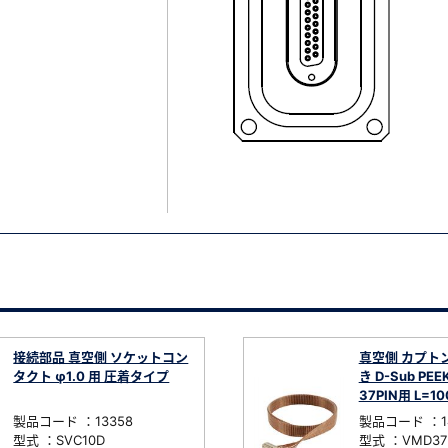
接続部品 真空側 ソケットコン
真空側 カプト
タクト φ1.0 用 圧着タイプ
き D-Sub P
37PIN用 L=10
製品コード ：13358
製品コード ：1
型式 ：SVC10D
型式 ：VMD37K