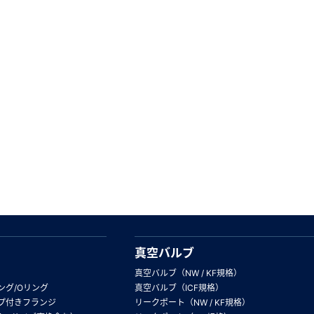
真空バルブ
真空バルブ（NW / KF規格）
ング/Oリング
真空バルブ（ICF規格）
プ付きフランジ
リークポート（NW / KF規格）