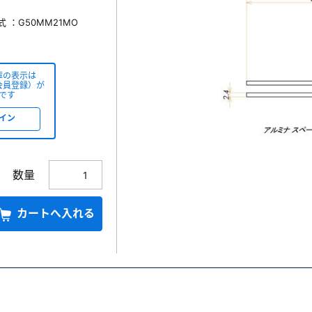
式 ：G50MM21MO
庫の表示は
会員登録）が
です
イン
数量
カートへ入れる