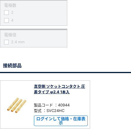
電極数
2
4
電極径
2.4 mm
接続部品
真空側 ソケットコンタクト 圧
着タイプ φ2.4 1本入
製品コード ：40944
型式 ：SVC24HC
ログインして価格・在庫表
示