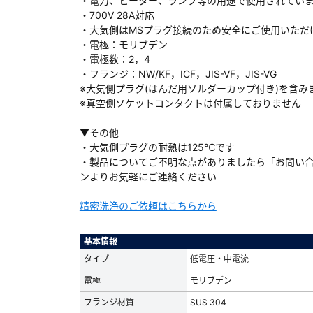
・電力、ヒーター、ランプ等の用途で使用されてい
・700V 28A対応
・大気側はMSプラグ接続のため安全にご使用いただ
・電極：モリブデン
・電極数：2，4
・フランジ：NW/KF，ICF，JIS-VF，JIS-VG
ダウンロードする
※大気側プラグ(はんだ用ソルダーカップ付き)を含み
※真空側ソケットコンタクトは付属しておりません
）
▼その他
・大気側プラグの耐熱は125℃です
、数日間かかる場合があります。
・製品についてご不明な点がありましたら「お問い
ンよりお気軽にご連絡ください
精密洗浄のご依頼はこちらから
基本情報
タイプ
低電圧・中電流
電極
モリブデン
フランジ材質
SUS 304