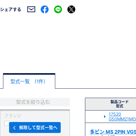
シェアする
型式一覧 (1件）
型式を絞り込む
製品コード
型式
17520
フランジ
G50MM21MO
ICF
解除して型式一覧へ
34
多ピン MS 2PIN V