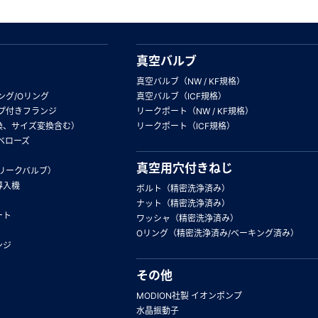
真空バルブ
真空バルブ（NW / KF規格）
ング/Oリング
真空バルブ（ICF規格）
プ付きフランジ
リークポート（NW / KF規格）
換、サイズ変換含む）
リークポート（ICF規格）
ベローズ
真空用穴付きねじ
リークバルブ）
導入機
ボルト（精密洗浄済み）
ナット（精密洗浄済み）
ート
ワッシャ（精密洗浄済み）
Oリング（精密洗浄済み/ベーキング済み）
ンジ
その他
MODION社製 イオンポンプ
水晶振動子