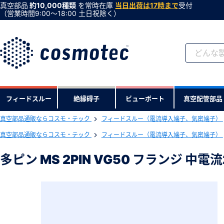
真空部品
約10,000種類
を常時在庫
当日出荷は17時まで
受付
（営業時間9:00〜18:00 土日祝除く）
会員登録がお済みで
フィードスルー
絶縁碍子
ビューポート
真空配管部品
会員登録をすれば、便利な機能がご利
真空部品通販ならコスモ・テック
フィードスルー（電流導入端子、気密端子）
下記製品のRoHS2適合報告書のダ
真空部品通販ならコスモ・テック
フィードスルー（電流導入端子、気密端子）
多ピン MS 2PIN VG50 フランジ 中電
多ピン MS 2PIN VG50 フランジ 中
型式 ：G50MM21MO
製品コード ：17520
会社・学校・研究機関名