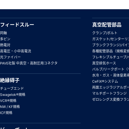
フィードスルー
真空配管部品
同軸
クランプ/ボルト
多ピン
ガスケット/センターリ
熱電対
ブランクフランジ/パイ
高電圧・小中高電流
各種配管部品（規格変
光ファイバー
フレキシブルチューブ/
PAVE社製 中真空・高耐圧用コネクタ
真空排気ホース
バルブ/リークポート（
水冷・ガス・液体窒素
絶縁碍子
CeFiX®システム
両面エッジラジアルポ
チューブエンド
マルチポートフランジ
Swagelok®規格
ゼロレングス変換フラ
VCR®規格
NW / KF規格
ICF規格