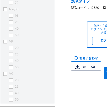
28Aタイプ
70
製品コード ：17520 型
NW/KF
16
25
価格・在
40
ログイン（
必要
50
ログ
VF
20
25
お問い合わせ
40
3D CAD
50
VG
20
25
40
50