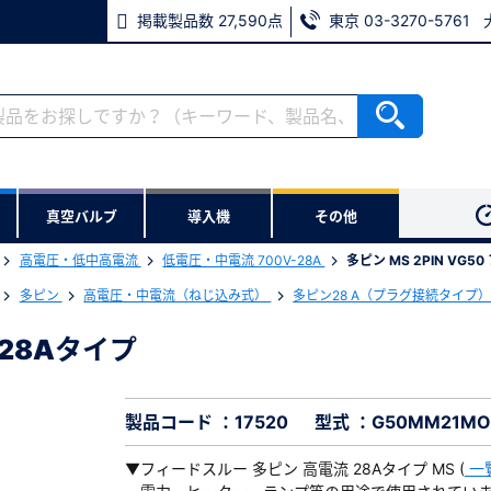
掲載製品数 27,590点
東京 03-3270-5761
RoHS2適合報告書のダウンロード
ない方
真空バルブ
導入機
その他
用いただけます。
高電圧・低中高電流
低電圧・中電流 700V-28A
多ピン MS 2PIN VG
ウンロードをします。
多ピン
高電圧・中電流（ねじ込み式）
多ピン28 A（プラグ接続タイプ
流28Aタイプ
電流28Aタイプ
※パスワードをお忘れの方は、
※メールアドレスを忘れた方は
製品コード ：17520
型式 ：G50MM21MO
▼フィードスルー 多ピン 高電流 28Aタイプ MS (
一
必須