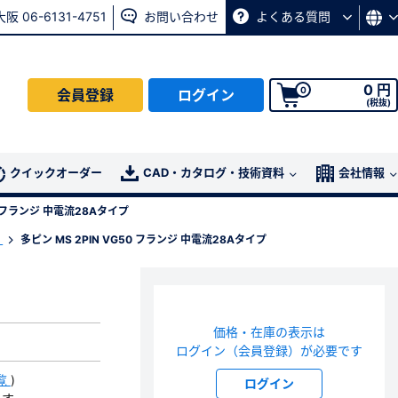
大阪 06-6131-4751
お問い合わせ
よくある質問
0 円
0
会員登録
ログイン
(税抜)
会員の方はこちら
クイックオーダー
CAD・カタログ・技術資料
会社情報
50 フランジ 中電流28Aタイプ
ログイン
）
多ピン MS 2PIN VG50 フランジ 中電流28Aタイプ
パスワード再発行ページ
へ
、
お問い合わせページ
よりお問い合わせください
価格・在庫の表示は
ログイン（会員登録）が必要です
覧
)
ログイン