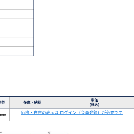
単価
極径
在庫・納期
(税込)
価格・在庫の表示は ログイン（会員登録）が必要です
 mm