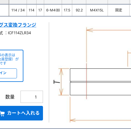
114 / 34
114
17
6-M4(8)
17.5
92.2
M4X15L
固定
レングス変換フランジ
：ICF114ZLR34
庫の表示は
会員登録）が
です
イン
数量
カートへ入れる