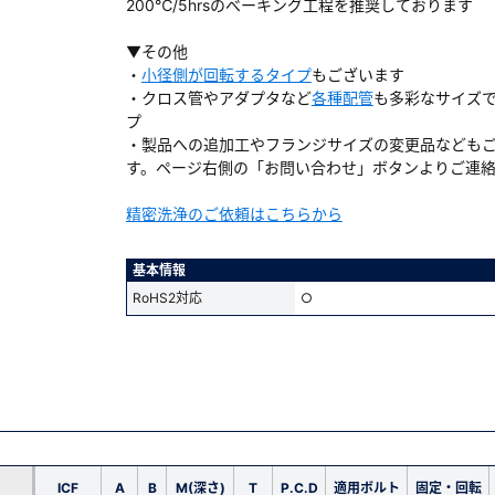
200℃/5hrsのべーキング工程を推奨しております
▼その他
・
小径側が回転するタイプ
もございます
・クロス管やアダプタなど
各種配管
も多彩なサイズ
プ
・製品への追加工やフランジサイズの変更品なども
す。ページ右側の「お問い合わせ」ボタンよりご連
精密洗浄のご依頼はこちらから
基本情報
RoHS2対応
○
ICF
A
B
M(深さ)
T
P.C.D
適用ボルト
固定・回転