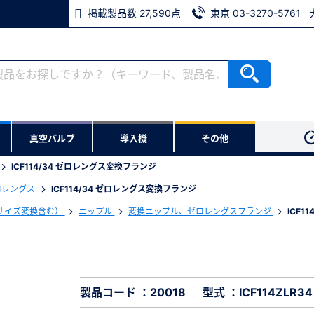
掲載製品数 27,590点
東京 03-3270-5761
RoHS2適合報告書のダウンロード
ない方
真空バルブ
導入機
その他
用いただけます。
ICF114/34 ゼロレングス変換フランジ
ウンロードをします。
ロレングス
ICF114/34 ゼロレングス変換フランジ
サイズ変換含む）
ニップル
変換ニップル、ゼロレングスフランジ
ICF1
※パスワードをお忘れの方は、
※メールアドレスを忘れた方は
製品コード ：20018
型式 ：ICF114ZLR34
必須