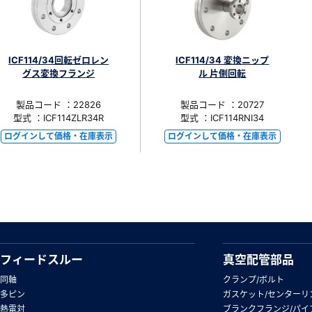
ICF114/34回転ゼロレン
ICF114/34 変換ニップ
グス変換フランジ
ル 片側回転
製品コード ：22826
製品コード ：20727
型式 ：ICF114ZLR34R
型式 ：ICF114RNI34
ログインして価格・在庫表示
ログインして価格・在庫表示
フィードスルー
真空配管部品
同軸
クランプ/ボルト
多ピン
ガスケット/センターリ
熱電対
ブランクフランジ/パイ