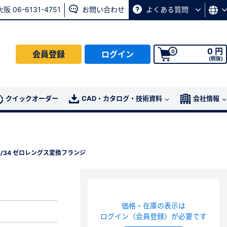
大阪 06-6131-4751
お問い合わせ
よくある質問
0 円
0
会員登録
ログイン
(税抜)
会員の方はこちら
クイックオーダー
CAD・カタログ・技術資料
会社情報
ログイン
14/34 ゼロレングス変換フランジ
パスワード再発行ページ
へ
、
お問い合わせページ
よりお問い合わせください
価格・在庫の表示は
ログイン（会員登録）が必要です