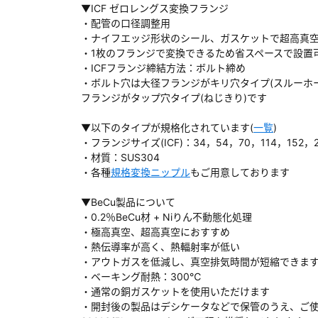
▼ICF ゼロレングス変換フランジ
・配管の口径調整用
・ナイフエッジ形状のシール、ガスケットで超高真
・1枚のフランジで変換できるため省スペースで設置
・ICFフランジ締結方法：ボルト締め
ダウンロードする
・ボルト穴は大径フランジがキリ穴タイプ(スルーホ
フランジがタップ穴タイプ(ねじきり)です
）
▼以下のタイプが規格化されています(
一覧
)
・フランジサイズ(ICF)：34，54，70，114，152，2
、数日間かかる場合があります。
・材質：SUS304
・各種
規格変換ニップル
もご用意しております
▼BeCu製品について
・0.2％BeCu材 + Niりん不動態化処理
・極高真空、超高真空におすすめ
・熱伝導率が高く、熱輻射率が低い
・アウトガスを低減し、真空排気時間が短縮できま
・ベーキング耐熱：300℃
・通常の銅ガスケットを使用いただけます
・開封後の製品はデシケータなどで保管のうえ、ご