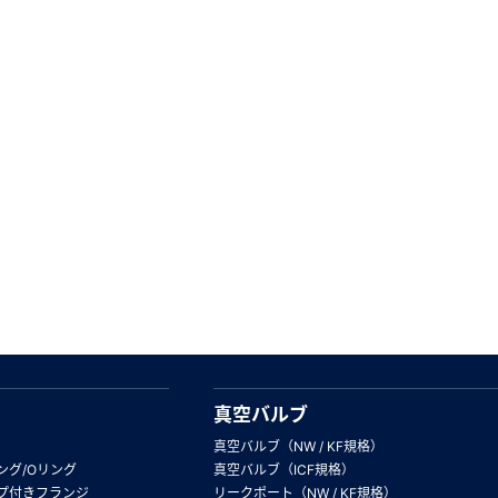
真空バルブ
真空バルブ（NW / KF規格）
ング/Oリング
真空バルブ（ICF規格）
プ付きフランジ
リークポート（NW / KF規格）