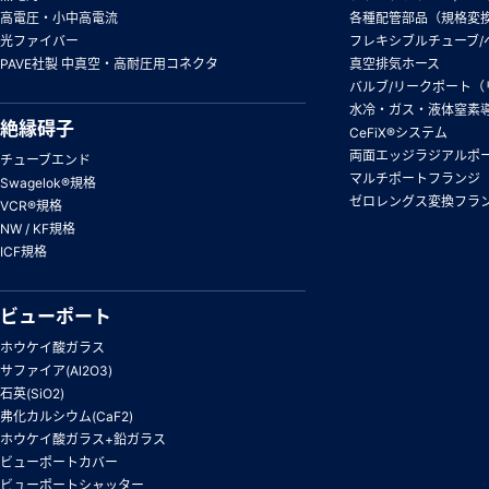
高電圧・小中高電流
各種配管部品（規格変
光ファイバー
フレキシブルチューブ/
PAVE社製 中真空・高耐圧用コネクタ
真空排気ホース
バルブ/リークポート（
水冷・ガス・液体窒素
絶縁碍子
CeFiX®システム
両面エッジラジアルポ
チューブエンド
マルチポートフランジ
Swagelok®規格
ゼロレングス変換フラ
VCR®規格
NW / KF規格
ICF規格
ビューポート
ホウケイ酸ガラス
サファイア(Al2O3)
石英(SiO2)
弗化カルシウム(CaF2)
ホウケイ酸ガラス+鉛ガラス
ビューポートカバー
ビューポートシャッター