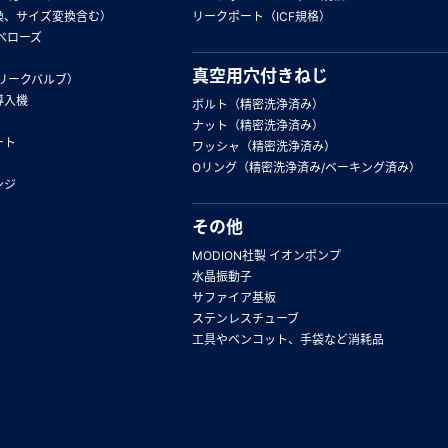
換、サイズ変換含む）
リークポート（ICF規格）
ベローズ
真空用穴付きねじ
リークバルブ）
導入機
ボルト（精密洗浄済み）
ナット（精密洗浄済み）
ート
ワッシャ（精密洗浄済み）
Oリング（精密洗浄済み/ベーキング済み）
ンジ
その他
MODION社製 イオンポンプ
水晶振動子
サファイア基板
ステンレスチューブ
工具やベンコット、手袋など消耗品