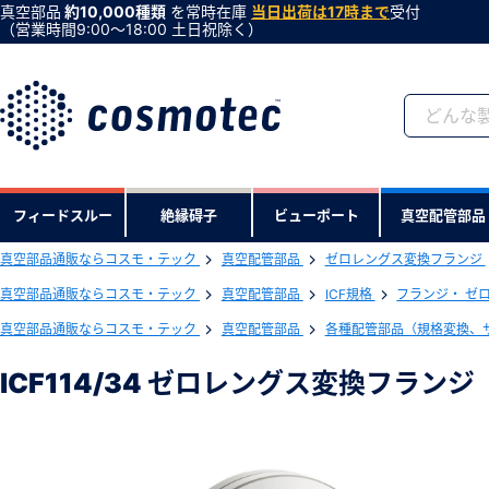
真空部品
約10,000種類
を常時在庫
当日出荷は17時まで
受付
（営業時間9:00〜18:00 土日祝除く）
会員登録がお済みで
フィードスルー
絶縁碍子
ビューポート
真空配管部品
会員登録をすれば、便利な機能がご利
真空部品通販ならコスモ・テック
真空配管部品
ゼロレングス変換フランジ
下記製品のRoHS2適合報告書のダ
真空部品通販ならコスモ・テック
真空配管部品
ICF規格
フランジ・ ゼ
真空部品通販ならコスモ・テック
真空配管部品
各種配管部品（規格変換、
ICF114/34 ゼロレングス変換フランジ
型式 ：ICF114ZLR34
製品コード ：20018
ICF114/34 ゼロレングス変換フランジ
会社・学校・研究機関名