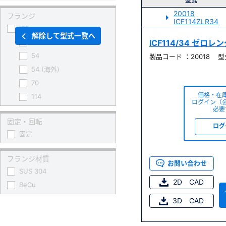
型式
20018
フランジ
ICF114ZLR34
ICF
解除して型式一覧へ
34
ICF114/34 ゼロ
54
製品コード ：20018 型式 
54 (海外)
70
価格・在
114
ログイン（
必要
152
固定・回転
203
ログ
固定
253
305
フランジ材質
お問い合わせ
SUS 304
2D CAD
BeCu
3D CAD