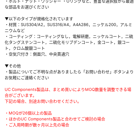
・ボルト・ナット・ワッシャー ・Oリングなど、豊富な選択肢から最適
な部品をお選びください
▼以下のタイプが規格化されています
・材質：SUS304/A2，SUS316/A4，A4A286，ニッケル200，アルミ
ニウムなど
・コーティング：コーティングなし，電解研磨，ニッケルコート，二硫
化タングステンコート，二硫化モリブデンコート，金コート，銀コー
ト，クロム酸銀コート
・空気穴付き：側面穴、中央貫通穴
▼その他
・製品についてご不明な点がありましたら「お問い合わせ」ボタンより
お気軽にご連絡ください
UC Components製品は、まとめ買いによりMOQ数量を調整できる場
合がございます。
下記の場合、別途お問い合わせください。
・MOQが26個以上の製品
・ほかのUC Components製品と合わせてご検討の場合
・ご入用時期が数ヶ月以上先の場合