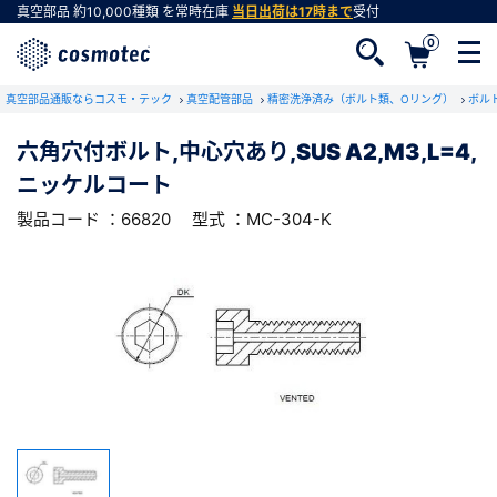
真空部品
約10,000種類
を常時在庫
当日出荷は17時まで
受付
0
RoHS2適合報告書のダウンロード
真空部品通販ならコスモ・テック
下記製品のRoHS2適合報告書のダウンロードをします。
真空配管部品
精密洗浄済み（ボルト類、Oリング）
ボル
六角穴付ボルト,中心穴あり,SUS A2,M3,L=4,
六角穴付ボルト,中心穴あり,SUS
ニッケルコート
A2,M3,L=4, ニッケルコート
会員登録がお済みでない方
型式 ：MC-304-K
製品コード ：66820
製品コード ：66820
型式 ：MC-304-K
会員登録をすれば、便利な機能がご利用いただけ
ます。
会社・学校・研究機関名
必須
ダウンロードする