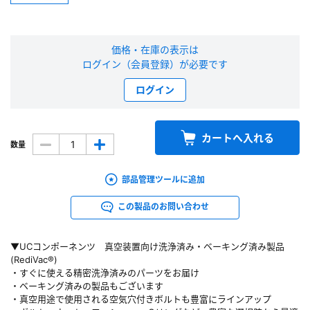
新規会員登録（無料）
価格・在庫の表示は
※新規会員登録をお申し込み頂いてから本登録となるまで、数日間かかる場合
ログイン（会員登録）が必要です
があります。また当社の判断によりお断りする場合があります。
ログイン
会員の方はこちら
カートへ入れる
数量
ログイン
部品管理ツールに追加
※パスワードをお忘れの方は、
パスワード再発行ページ
へ
※メールアドレスを忘れた方は、
お問い合わせページ
よりお問い合わせくださ
この製品のお問い合わせ
い
▼UCコンポーネンツ 真空装置向け洗浄済み・ベーキング済み製品
(RediVac®)
・すぐに使える精密洗浄済みのパーツをお届け
・ベーキング済みの製品もございます
・真空用途で使用される空気穴付きボルトも豊富にラインアップ