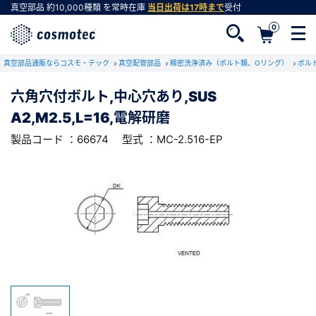
真空部品
約10,000種類
を常時在庫
当日出荷は17時まで
受付
0
RoHS2適合報告書のダウンロード
真空部品通販ならコスモ・テック
下記製品のRoHS2適合報告書のダウンロードをします。
真空配管部品
精密洗浄済み（ボルト類、Oリング）
ボル
六角穴付ボルト,中心穴あり,SUS
六角穴付ボルト,中心穴あり,SUS
A2,M2.5,L=16,電解研磨
A2,M2.5,L=16,電解研磨
会員登録がお済みでない方
型式 ：MC-2.516-EP
製品コード ：66674
製品コード ：66674
型式 ：MC-2.516-EP
会員登録をすれば、便利な機能がご利用いただけ
ます。
会社・学校・研究機関名
必須
ダウンロードする