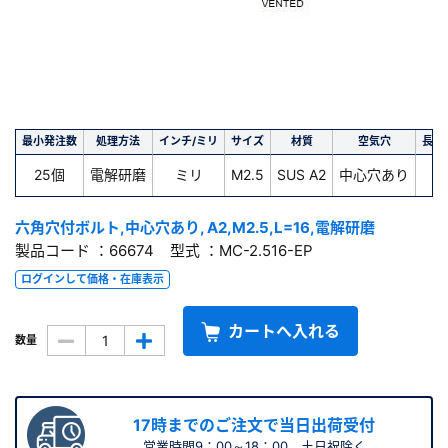
最小発注数
処理方法
インチ/ミリ
サイズ
材質
空気穴
長さ(
25個
電解研磨
ミリ
M2.5
SUS A2
中心穴あり
1
六角穴付ボルト,中心穴あり, A2,M2.5,L=16,電解研磨
製品コード ：66674 型式 ：MC-2.516-EP
ログインして価格・在庫表示
カートへ入れる
数量
17時までのご注文で当日出荷受付
営業時間9：00～18：00 土日祝除く