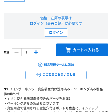
新規会員登録（無料）
価格・在庫の表示は
※新規会員登録をお申し込み頂いてから本登録となるまで、数日間かかる場合
ログイン（会員登録）が必要です
があります。また当社の判断によりお断りする場合があります。
ログイン
会員の方はこちら
カートへ入れる
数量
ログイン
部品管理ツールに追加
※パスワードをお忘れの方は、
パスワード再発行ページ
へ
※メールアドレスを忘れた方は、
お問い合わせページ
よりお問い合わせくださ
この製品のお問い合わせ
い
▼UCコンポーネンツ 真空装置向け洗浄済み・ベーキング済み製品
(RediVac®)
・すぐに使える精密洗浄済みのパーツをお届け
・ベーキング済みの製品もございます
・真空用途で使用される空気穴付きボルトも豊富にラインアップ