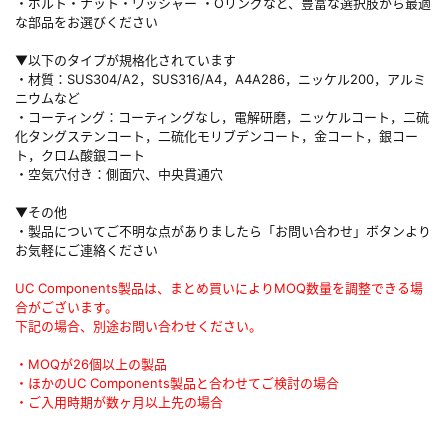
・ボルト・ナット・ワッシャー ・Oリングなど、豊富な選択肢から最適
な部品をお選びください
▼以下のタイプが規格化されています
・材質：SUS304/A2，SUS316/A4，A4A286，ニッケル200，アルミ
ニウムなど
・コーティング：コーティングなし，電解研磨，ニッケルコート，二硫
化タングステンコート，二硫化モリブデンコート，金コート，銀コー
ト，クロム酸銀コート
・空気穴付き：側面穴、中央貫通穴
▼その他
・製品についてご不明な点がありましたら「お問い合わせ」ボタンより
お気軽にご連絡ください
UC Components製品は、まとめ買いによりMOQ数量を調整できる場
合がございます。
下記の場合、別途お問い合わせください。
・MOQが26個以上の製品
・ほかのUC Components製品と合わせてご検討の場合
・ご入用時期が数ヶ月以上先の場合