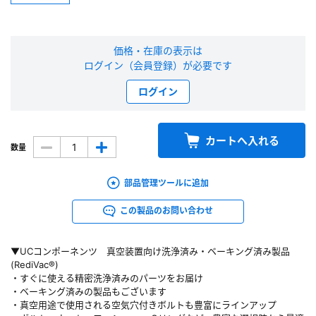
新規会員登録（無料）
価格・在庫の表示は
※新規会員登録をお申し込み頂いてから本登録となるまで、数日間かかる場合
ログイン（会員登録）が必要です
があります。また当社の判断によりお断りする場合があります。
ログイン
会員の方はこちら
カートへ入れる
数量
ログイン
部品管理ツールに追加
※パスワードをお忘れの方は、
パスワード再発行ページ
へ
※メールアドレスを忘れた方は、
お問い合わせページ
よりお問い合わせくださ
この製品のお問い合わせ
い
▼UCコンポーネンツ 真空装置向け洗浄済み・ベーキング済み製品
(RediVac®)
・すぐに使える精密洗浄済みのパーツをお届け
・ベーキング済みの製品もございます
・真空用途で使用される空気穴付きボルトも豊富にラインアップ