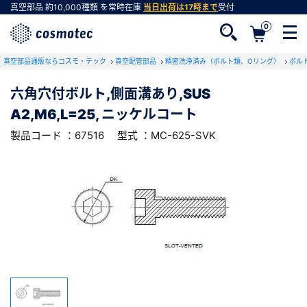
真空部品
約10,000種類
を常時在庫
当日出荷は17時まで
受付
0
RoHS2適合報告書のダウンロード
真空部品通販ならコスモ・テック
下記製品のRoHS2適合報告書のダウンロードをします。
真空配管部品
精密洗浄済み（ボルト類、Oリング）
ボル
六角穴付ボルト,側面溝あり,SUS
六角穴付ボルト,側面溝あり,SUS
A2,M6,L=25, ニッケルコート
A2,M6,L=25, ニッケルコート
会員登録がお済みでない方
型式 ：MC-625-SVK
製品コード ：67516
製品コード ：67516
型式 ：MC-625-SVK
会員登録をすれば、便利な機能がご利用いただけ
ます。
会社・学校・研究機関名
必須
ダウンロードする