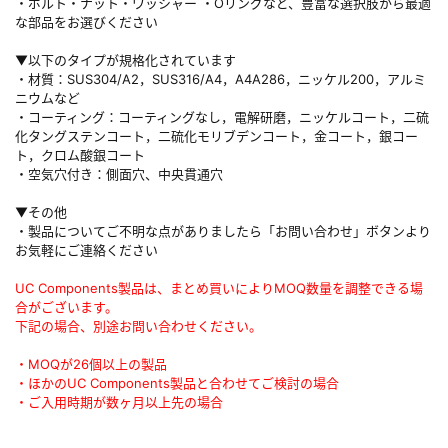
・ボルト・ナット・ワッシャー ・Oリングなど、豊富な選択肢から最適
な部品をお選びください
▼以下のタイプが規格化されています
・材質：SUS304/A2，SUS316/A4，A4A286，ニッケル200，アルミ
ニウムなど
・コーティング：コーティングなし，電解研磨，ニッケルコート，二硫
化タングステンコート，二硫化モリブデンコート，金コート，銀コー
ト，クロム酸銀コート
・空気穴付き：側面穴、中央貫通穴
▼その他
・製品についてご不明な点がありましたら「お問い合わせ」ボタンより
お気軽にご連絡ください
UC Components製品は、まとめ買いによりMOQ数量を調整できる場
合がございます。
下記の場合、別途お問い合わせください。
・MOQが26個以上の製品
・ほかのUC Components製品と合わせてご検討の場合
・ご入用時期が数ヶ月以上先の場合