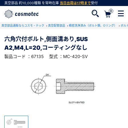
真空部品
約10,000種類
を常時在庫
当日出荷は17時まで
受付
0
RoHS2適合報告書のダウンロード
真空部品通販ならコスモ・テック
下記製品のRoHS2適合報告書のダウンロードをします。
真空配管部品
精密洗浄済み（ボルト類、Oリング）
ボル
六角穴付ボルト,側面溝あり,SUS
六角穴付ボルト,側面溝あり,SUS
A2,M4,L=20,コーティングなし
A2,M4,L=20,コーティングなし
会員登録がお済みでない方
型式 ：MC-420-SV
製品コード ：67135
製品コード ：67135
型式 ：MC-420-SV
会員登録をすれば、便利な機能がご利用いただけ
ます。
会社・学校・研究機関名
必須
ダウンロードする