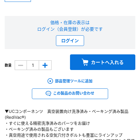
新規会員登録（無料）
価格・在庫の表示は
※新規会員登録をお申し込み頂いてから本登録となるまで、数日間かかる場合
ログイン（会員登録）が必要です
があります。また当社の判断によりお断りする場合があります。
ログイン
会員の方はこちら
カートへ入れる
数量
ログイン
部品管理ツールに追加
※パスワードをお忘れの方は、
パスワード再発行ページ
へ
※メールアドレスを忘れた方は、
お問い合わせページ
よりお問い合わせくださ
この製品のお問い合わせ
い
▼UCコンポーネンツ 真空装置向け洗浄済み・ベーキング済み製品
(RediVac®)
・すぐに使える精密洗浄済みのパーツをお届け
・ベーキング済みの製品もございます
・真空用途で使用される空気穴付きボルトも豊富にラインアップ