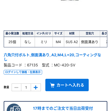
最小発注数
処理方法
インチ/ミリ
サイズ
材質
空気穴
長さ(m
25個
なし
ミリ
M4
SUS A2
側面溝あり
20
六角穴付ボルト,側面溝あり, A2,M4,L=20,コーティングな
し
製品コード ：67135 型式 ：MC-420-SV
ログインして価格・在庫表示
カートへ入れる
数量
17時までのご注文で当日出荷受付