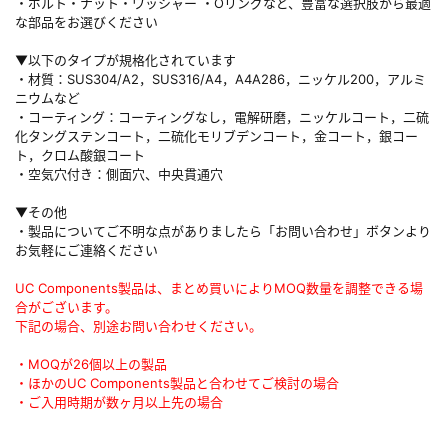
・ボルト・ナット・ワッシャー ・Oリングなど、豊富な選択肢から最適
な部品をお選びください
▼以下のタイプが規格化されています
・材質：SUS304/A2，SUS316/A4，A4A286，ニッケル200，アルミ
ニウムなど
・コーティング：コーティングなし，電解研磨，ニッケルコート，二硫
化タングステンコート，二硫化モリブデンコート，金コート，銀コー
ト，クロム酸銀コート
・空気穴付き：側面穴、中央貫通穴
▼その他
・製品についてご不明な点がありましたら「お問い合わせ」ボタンより
お気軽にご連絡ください
UC Components製品は、まとめ買いによりMOQ数量を調整できる場
合がございます。
下記の場合、別途お問い合わせください。
・MOQが26個以上の製品
・ほかのUC Components製品と合わせてご検討の場合
・ご入用時期が数ヶ月以上先の場合