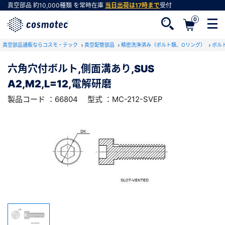
真空部品
約10,000種類
を常時在庫
当日出荷は17時まで
受付
0
RoHS2適合報告書のダウンロード
真空部品通販ならコスモ・テック
下記製品のRoHS2適合報告書のダウンロードをします。
真空配管部品
精密洗浄済み（ボルト類、Oリング）
ボル
六角穴付ボルト,側面溝あり,SUS
六角穴付ボルト,側面溝あり,SUS
A2,M2,L=12,電解研磨
A2,M2,L=12,電解研磨
会員登録がお済みでない方
型式 ：MC-212-SVEP
製品コード ：66804
製品コード ：66804
型式 ：MC-212-SVEP
会員登録をすれば、便利な機能がご利用いただけ
ます。
会社・学校・研究機関名
必須
ダウンロードする