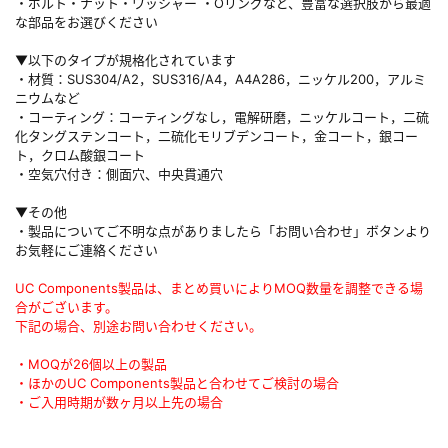
・ボルト・ナット・ワッシャー ・Oリングなど、豊富な選択肢から最適
な部品をお選びください
▼以下のタイプが規格化されています
・材質：SUS304/A2，SUS316/A4，A4A286，ニッケル200，アルミ
ニウムなど
・コーティング：コーティングなし，電解研磨，ニッケルコート，二硫
化タングステンコート，二硫化モリブデンコート，金コート，銀コー
ト，クロム酸銀コート
・空気穴付き：側面穴、中央貫通穴
▼その他
・製品についてご不明な点がありましたら「お問い合わせ」ボタンより
お気軽にご連絡ください
UC Components製品は、まとめ買いによりMOQ数量を調整できる場
合がございます。
下記の場合、別途お問い合わせください。
・MOQが26個以上の製品
・ほかのUC Components製品と合わせてご検討の場合
・ご入用時期が数ヶ月以上先の場合