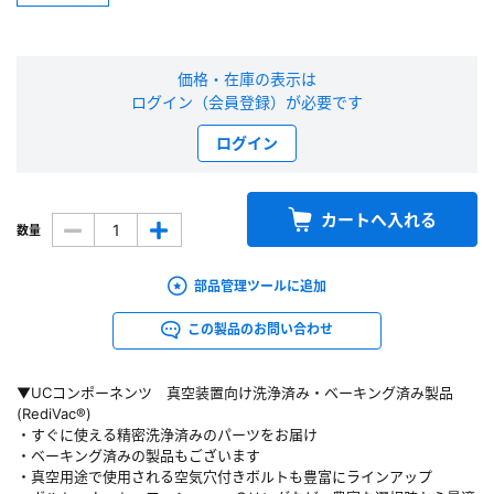
新規会員登録（無料）
価格・在庫の表示は
※新規会員登録をお申し込み頂いてから本登録となるまで、数日間かかる場合
ログイン（会員登録）が必要です
があります。また当社の判断によりお断りする場合があります。
ログイン
会員の方はこちら
カートへ入れる
数量
ログイン
部品管理ツールに追加
※パスワードをお忘れの方は、
パスワード再発行ページ
へ
※メールアドレスを忘れた方は、
お問い合わせページ
よりお問い合わせくださ
この製品のお問い合わせ
い
▼UCコンポーネンツ 真空装置向け洗浄済み・ベーキング済み製品
(RediVac®)
・すぐに使える精密洗浄済みのパーツをお届け
・ベーキング済みの製品もございます
・真空用途で使用される空気穴付きボルトも豊富にラインアップ