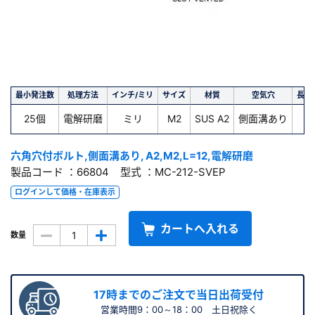
最小発注数
処理方法
インチ/ミリ
サイズ
材質
空気穴
長さ(
25個
電解研磨
ミリ
M2
SUS A2
側面溝あり
1
六角穴付ボルト,側面溝あり, A2,M2,L=12,電解研磨
製品コード ：66804 型式 ：MC-212-SVEP
ログインして価格・在庫表示
カートへ入れる
数量
17時までのご注文で当日出荷受付
営業時間9：00～18：00 土日祝除く