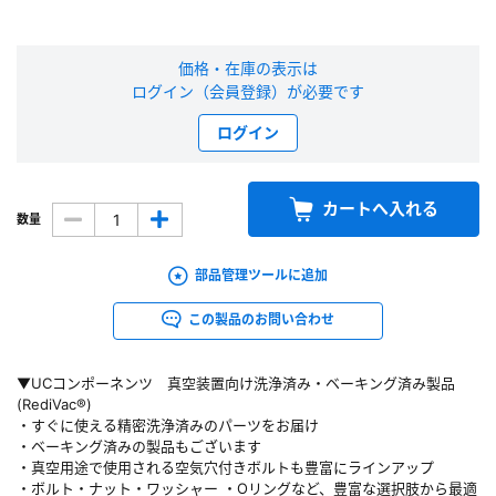
新規会員登録（無料）
価格・在庫の表示は
ログイン（会員登録）が必要です
※新規会員登録をお申し込み頂いてから本登録となるまで、数日間かかる場合
があります。また当社の判断によりお断りする場合があります。
ログイン
会員の方はこちら
カートへ入れる
数量
ログイン
部品管理ツールに追加
※パスワードをお忘れの方は、
パスワード再発行ページ
へ
※メールアドレスを忘れた方は、
お問い合わせページ
よりお問い合わせくださ
この製品のお問い合わせ
い
▼UCコンポーネンツ 真空装置向け洗浄済み・ベーキング済み製品
(RediVac®)
・すぐに使える精密洗浄済みのパーツをお届け
・ベーキング済みの製品もございます
・真空用途で使用される空気穴付きボルトも豊富にラインアップ
・ボルト・ナット・ワッシャー ・Oリングなど、豊富な選択肢から最適