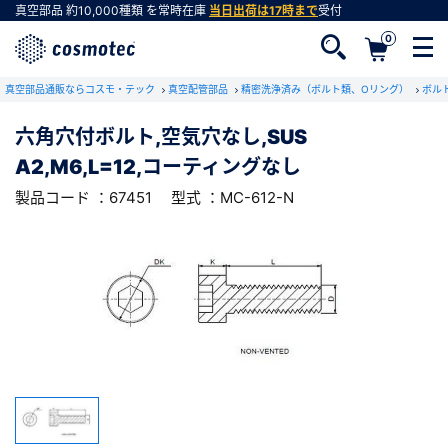
真空部品
約10,000種類
を常時在庫
当日出荷は17時まで
受付
0
RoHS2適合報告書のダウンロード
真空部品通販ならコスモ・テック
下記製品のRoHS2適合報告書のダウンロードをします。
真空配管部品
精密洗浄済み（ボルト類、Oリング）
ボル
六角穴付ボルト,空気穴なし,SUS
六角穴付ボルト,空気穴なし,SUS
A2,M6,L=12,コーティングなし
A2,M6,L=12,コーティングなし
会員登録がお済みでない方
型式 ：MC-612-N
製品コード ：67451
製品コード ：67451
型式 ：MC-612-N
会員登録をすれば、便利な機能がご利用いただけ
ます。
会社・学校・研究機関名
必須
ダウンロードする