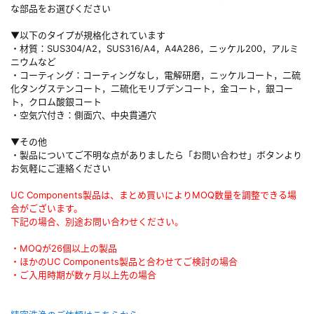
な部品をお選びください
▼以下のタイプが規格化されています
・材質：SUS304/A2，SUS316/A4，A4A286，ニッケル200，アルミ
ニウムなど
・コーティング：コーティングなし，電解研磨，ニッケルコート，二硫
化タングステンコート，二硫化モリブデンコート，金コート，銀コー
ト，クロム酸銀コート
・空気穴付き：側面穴、中央貫通穴
▼その他
・製品についてご不明な点がありましたら「お問い合わせ」ボタンより
お気軽にご連絡ください
UC Components製品は、まとめ買いによりMOQ数量を調整できる場
合がございます。
下記の場合、別途お問い合わせください。
・MOQが26個以上の製品
・ほかのUC Components製品と合わせてご検討の場合
・ご入用時期が数ヶ月以上先の場合