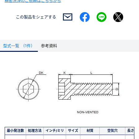
精密洗浄のご依頼はこちらから
この製品を
シェアする
型式一覧 (1件）
参考資料
最小発注数
処理方法
インチ/ミリ
サイズ
材質
空気穴
長さ(m