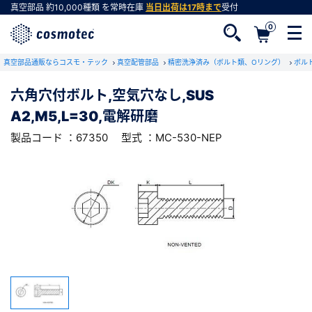
真空部品
約10,000種類
を常時在庫
当日出荷は17時まで
受付
0
RoHS2適合報告書のダウンロード
真空部品通販ならコスモ・テック
下記製品のRoHS2適合報告書のダウンロードをします。
真空配管部品
精密洗浄済み（ボルト類、Oリング）
ボル
六角穴付ボルト,空気穴なし,SUS
六角穴付ボルト,空気穴なし,SUS
A2,M5,L=30,電解研磨
A2,M5,L=30,電解研磨
会員登録がお済みでない方
型式 ：MC-530-NEP
製品コード ：67350
製品コード ：67350
型式 ：MC-530-NEP
会員登録をすれば、便利な機能がご利用いただけ
ます。
会社・学校・研究機関名
必須
ダウンロードする