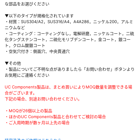
な部品をお選びください
▼以下のタイプが規格化されています
・材質：SUS304/A2，SUS316/A4，A4A286，ニッケル200，アルミ
ニウムなど
・コーティング：コーティングなし，電解研磨，ニッケルコート，二硫
化タングステンコート，二硫化モリブデンコート，金コート，銀コー
ト，クロム酸銀コート
・空気穴付き：側面穴、中央貫通穴
▼その他
・製品についてご不明な点がありましたら「お問い合わせ」ボタンより
お気軽にご連絡ください
UC Components製品は、まとめ買いによりMOQ数量を調整できる場
合がございます。
下記の場合、別途お問い合わせください。
・MOQが26個以上の製品
・ほかのUC Components製品と合わせてご検討の場合
・ご入用時期が数ヶ月以上先の場合