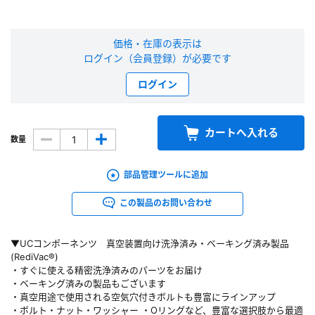
新規会員登録（無料）
価格・在庫の表示は
ログイン（会員登録）が必要です
※新規会員登録をお申し込み頂いてから本登録となるまで、数日間かかる場合
があります。また当社の判断によりお断りする場合があります。
ログイン
会員の方はこちら
カートへ入れる
数量
ログイン
部品管理ツールに追加
※パスワードをお忘れの方は、
パスワード再発行ページ
へ
※メールアドレスを忘れた方は、
お問い合わせページ
よりお問い合わせくださ
この製品のお問い合わせ
い
▼UCコンポーネンツ 真空装置向け洗浄済み・ベーキング済み製品
(RediVac®)
・すぐに使える精密洗浄済みのパーツをお届け
・ベーキング済みの製品もございます
・真空用途で使用される空気穴付きボルトも豊富にラインアップ
・ボルト・ナット・ワッシャー ・Oリングなど、豊富な選択肢から最適