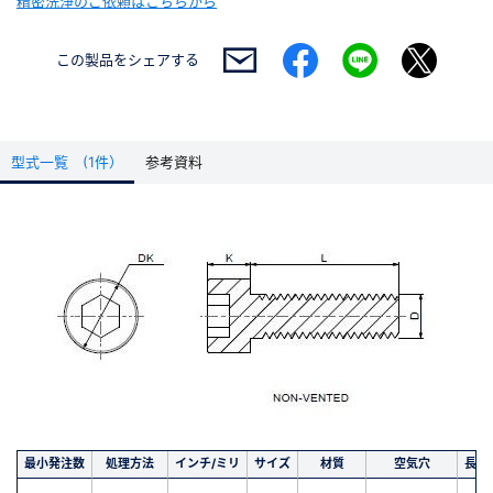
精密洗浄のご依頼はこちらから
この製品を
シェアする
型式一覧 (1件）
参考資料
最小発注数
処理方法
インチ/ミリ
サイズ
材質
空気穴
長さ(