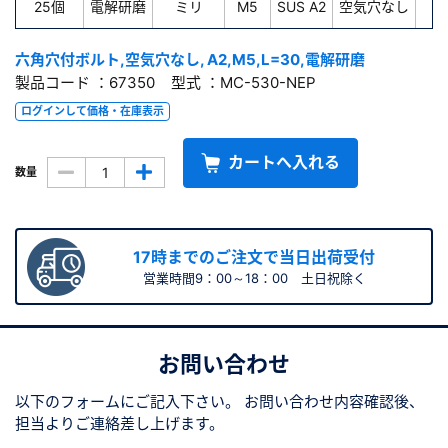
25個
電解研磨
ミリ
M5
SUS A2
空気穴なし
3
六角穴付ボルト,空気穴なし, A2,M5,L=30,電解研磨
製品コード ：67350 型式 ：MC-530-NEP
ログインして価格・在庫表示
カートへ入れる
数量
17時までのご注文で当日出荷受付
営業時間9：00～18：00 土日祝除く
お問い合わせ
以下のフォームにご記入下さい。
お問い合わせ内容確認後、
担当よりご連絡差し上げます。