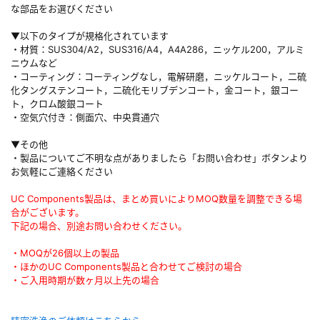
な部品をお選びください
▼以下のタイプが規格化されています
・材質：SUS304/A2，SUS316/A4，A4A286，ニッケル200，アルミ
ニウムなど
・コーティング：コーティングなし，電解研磨，ニッケルコート，二硫
化タングステンコート，二硫化モリブデンコート，金コート，銀コー
ト，クロム酸銀コート
・空気穴付き：側面穴、中央貫通穴
▼その他
・製品についてご不明な点がありましたら「お問い合わせ」ボタンより
お気軽にご連絡ください
UC Components製品は、まとめ買いによりMOQ数量を調整できる場
合がございます。
下記の場合、別途お問い合わせください。
・MOQが26個以上の製品
・ほかのUC Components製品と合わせてご検討の場合
・ご入用時期が数ヶ月以上先の場合