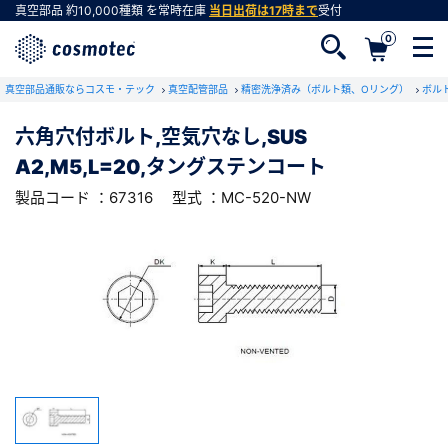
真空部品
約10,000種類
を常時在庫
当日出荷は17時まで
受付
0
RoHS2適合報告書のダウンロード
真空部品通販ならコスモ・テック
下記製品のRoHS2適合報告書のダウンロードをします。
真空配管部品
精密洗浄済み（ボルト類、Oリング）
ボル
六角穴付ボルト,空気穴なし,SUS
六角穴付ボルト,空気穴なし,SUS
A2,M5,L=20,タングステンコート
A2,M5,L=20,タングステンコート
会員登録がお済みでない方
型式 ：MC-520-NW
製品コード ：67316
製品コード ：67316
型式 ：MC-520-NW
会員登録をすれば、便利な機能がご利用いただけ
ます。
会社・学校・研究機関名
必須
ダウンロードする