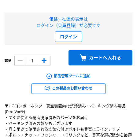
新規会員登録（無料）
価格・在庫の表示は
ログイン（会員登録）が必要です
※新規会員登録をお申し込み頂いてから本登録となるまで、数日間かかる場合
があります。また当社の判断によりお断りする場合があります。
ログイン
会員の方はこちら
カートへ入れる
数量
ログイン
部品管理ツールに追加
※パスワードをお忘れの方は、
パスワード再発行ページ
へ
※メールアドレスを忘れた方は、
お問い合わせページ
よりお問い合わせくださ
この製品のお問い合わせ
い
▼UCコンポーネンツ 真空装置向け洗浄済み・ベーキング済み製品
(RediVac®)
・すぐに使える精密洗浄済みのパーツをお届け
・ベーキング済みの製品もございます
・真空用途で使用される空気穴付きボルトも豊富にラインアップ
・ボルト・ナット・ワッシャー ・Oリングなど、豊富な選択肢から最適