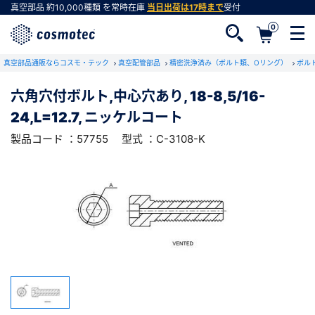
真空部品
約10,000種類
を常時在庫
当日出荷は17時まで
受付
0
RoHS2適合報告書のダウンロード
真空部品通販ならコスモ・テック
下記製品のRoHS2適合報告書のダウンロードをします。
真空配管部品
精密洗浄済み（ボルト類、Oリング）
ボル
六角穴付ボルト,中心穴あり, 18-8,5/16-
六角穴付ボルト,中心穴あり, 18-8,5/16-
24,L=12.7, ニッケルコート
24,L=12.7, ニッケルコート
会員登録がお済みでない方
型式 ：C-3108-K
製品コード ：57755
製品コード ：57755
型式 ：C-3108-K
会員登録をすれば、便利な機能がご利用いただけ
ます。
会社・学校・研究機関名
必須
ダウンロードする