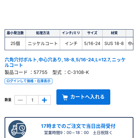
最小発注数
処理方法
インチ/ミリ
サイズ
材質
空
25個
ニッケルコート
インチ
5/16-24
SUS 18-8
中心
六角穴付ボルト,中心穴あり, 18-8,5/16-24,L=12.7, ニッケ
ルコート
製品コード ：57755 型式 ：C-3108-K
ログインして価格・在庫表示
カートへ入れる
数量
17時までのご注文で当日出荷受付
営業時間9：00～18：00 土日祝除く