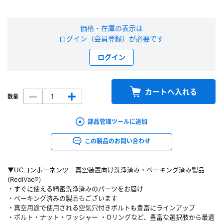
新規会員登録（無料）
価格・在庫の表示は
ログイン（会員登録）が必要です
※新規会員登録をお申し込み頂いてから本登録となるまで、数日間かかる場合
があります。また当社の判断によりお断りする場合があります。
ログイン
会員の方はこちら
カートへ入れる
数量
ログイン
部品管理ツールに追加
※パスワードをお忘れの方は、
パスワード再発行ページ
へ
※メールアドレスを忘れた方は、
お問い合わせページ
よりお問い合わせくださ
この製品のお問い合わせ
い
▼UCコンポーネンツ 真空装置向け洗浄済み・ベーキング済み製品
(RediVac®)
・すぐに使える精密洗浄済みのパーツをお届け
・ベーキング済みの製品もございます
・真空用途で使用される空気穴付きボルトも豊富にラインアップ
・ボルト・ナット・ワッシャー ・Oリングなど、豊富な選択肢から最適