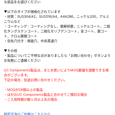
な部品をお選びください
▼以下のタイプが規格化されています
・材質：SUS304/A2，SUS316/A4，A4A286，ニッケル200，アルミ
ニウムなど
・コーティング：コーティングなし，電解研磨，ニッケルコート，二硫
化タングステンコート，二硫化モリブデンコート，金コート，銀コー
ト，クロム酸銀コート
・空気穴付き：側面穴、中央貫通穴
▼その他
・製品についてご不明な点がありましたら「お問い合わせ」ボタンより
お気軽にご連絡ください
UC Components製品は、まとめ買いによりMOQ数量を調整できる場
合がございます。
下記の場合、別途お問い合わせください。
・MOQが26個以上の製品
・ほかのUC Components製品と合わせてご検討の場合
・ご入用時期が数ヶ月以上先の場合
精密洗浄のご依頼はこちらから