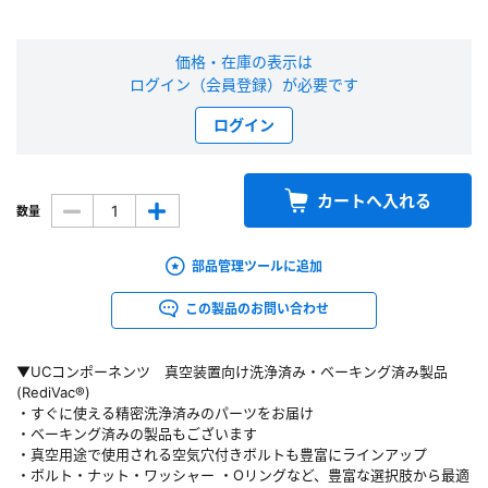
新規会員登録（無料）
価格・在庫の表示は
ログイン（会員登録）が必要です
※新規会員登録をお申し込み頂いてから本登録となるまで、数日間かかる場合
があります。また当社の判断によりお断りする場合があります。
ログイン
会員の方はこちら
カートへ入れる
数量
ログイン
部品管理ツールに追加
※パスワードをお忘れの方は、
パスワード再発行ページ
へ
※メールアドレスを忘れた方は、
お問い合わせページ
よりお問い合わせくださ
この製品のお問い合わせ
い
▼UCコンポーネンツ 真空装置向け洗浄済み・ベーキング済み製品
(RediVac®)
・すぐに使える精密洗浄済みのパーツをお届け
・ベーキング済みの製品もございます
・真空用途で使用される空気穴付きボルトも豊富にラインアップ
・ボルト・ナット・ワッシャー ・Oリングなど、豊富な選択肢から最適