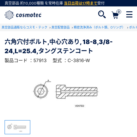
真空部品
約10,000種類
を常時在庫
当日出荷は17時まで
受付
0
RoHS2適合報告書のダウンロード
真空部品通販ならコスモ・テック
下記製品のRoHS2適合報告書のダウンロードをします。
真空配管部品
精密洗浄済み（ボルト類、Oリング）
ボル
六角穴付ボルト,中心穴あり, 18-8,3/8-
六角穴付ボルト,中心穴あり, 18-8,3/8-
24,L=25.4,タングステンコート
24,L=25.4,タングステンコート
会員登録がお済みでない方
型式 ：C-3816-W
製品コード ：57913
製品コード ：57913
型式 ：C-3816-W
会員登録をすれば、便利な機能がご利用いただけ
ます。
会社・学校・研究機関名
必須
ダウンロードする