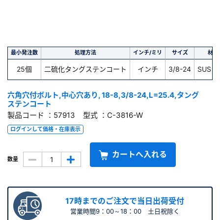
最小発注数
処理方法
インチ/ミリ
サイズ
材質
25個
二硫化タングステンコート
インチ
3/8-24
SUS 1
六角穴付ボルト,中心穴あり, 18-8,3/8-24,L=25.4,タング
ステンコート
製品コード ：57913 型式 ：C-3816-W
ログインして価格・在庫表示
カートへ入れる
数量
17時までのご注文で当日出荷受付
営業時間9：00～18：00 土日祝除く