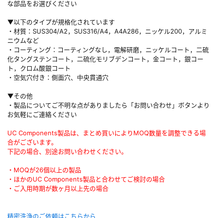
な部品をお選びください
▼以下のタイプが規格化されています
・材質：SUS304/A2，SUS316/A4，A4A286，ニッケル200，アルミ
ニウムなど
・コーティング：コーティングなし，電解研磨，ニッケルコート，二硫
化タングステンコート，二硫化モリブデンコート，金コート，銀コー
ト，クロム酸銀コート
・空気穴付き：側面穴、中央貫通穴
▼その他
・製品についてご不明な点がありましたら「お問い合わせ」ボタンより
お気軽にご連絡ください
UC Components製品は、まとめ買いによりMOQ数量を調整できる場
合がございます。
下記の場合、別途お問い合わせください。
・MOQが26個以上の製品
・ほかのUC Components製品と合わせてご検討の場合
・ご入用時期が数ヶ月以上先の場合
精密洗浄のご依頼はこちらから