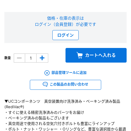
新規会員登録（無料）
価格・在庫の表示は
ログイン（会員登録）が必要です
※新規会員登録をお申し込み頂いてから本登録となるまで、数日間かかる場合
があります。また当社の判断によりお断りする場合があります。
ログイン
会員の方はこちら
カートへ入れる
数量
ログイン
部品管理ツールに追加
※パスワードをお忘れの方は、
パスワード再発行ページ
へ
※メールアドレスを忘れた方は、
お問い合わせページ
よりお問い合わせくださ
この製品のお問い合わせ
い
▼UCコンポーネンツ 真空装置向け洗浄済み・ベーキング済み製品
(RediVac®)
・すぐに使える精密洗浄済みのパーツをお届け
・ベーキング済みの製品もございます
・真空用途で使用される空気穴付きボルトも豊富にラインアップ
・ボルト・ナット・ワッシャー ・Oリングなど、豊富な選択肢から最適