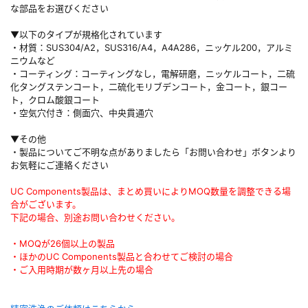
な部品をお選びください
▼以下のタイプが規格化されています
・材質：SUS304/A2，SUS316/A4，A4A286，ニッケル200，アルミ
ニウムなど
・コーティング：コーティングなし，電解研磨，ニッケルコート，二硫
化タングステンコート，二硫化モリブデンコート，金コート，銀コー
ト，クロム酸銀コート
・空気穴付き：側面穴、中央貫通穴
▼その他
・製品についてご不明な点がありましたら「お問い合わせ」ボタンより
お気軽にご連絡ください
UC Components製品は、まとめ買いによりMOQ数量を調整できる場
合がございます。
下記の場合、別途お問い合わせください。
・MOQが26個以上の製品
・ほかのUC Components製品と合わせてご検討の場合
・ご入用時期が数ヶ月以上先の場合