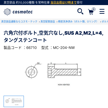
真空部品
約10,000種類
を常時在庫
当日出荷は17時まで
受付
0
RoHS2適合報告書のダウンロード
真空部品通販ならコスモ・テック
下記製品のRoHS2適合報告書のダウンロードをします。
真空配管部品
精密洗浄済み（ボルト類、Oリング）
ボル
六角穴付ボルト,空気穴なし,SUS A2,M2,L=4,
六角穴付ボルト,空気穴なし,SUS
タングステンコート
A2,M2,L=4,タングステンコート
会員登録がお済みでない方
型式 ：MC-204-NW
製品コード ：66710
製品コード ：66710
型式 ：MC-204-NW
会員登録をすれば、便利な機能がご利用いただけ
ます。
会社・学校・研究機関名
必須
ダウンロードする