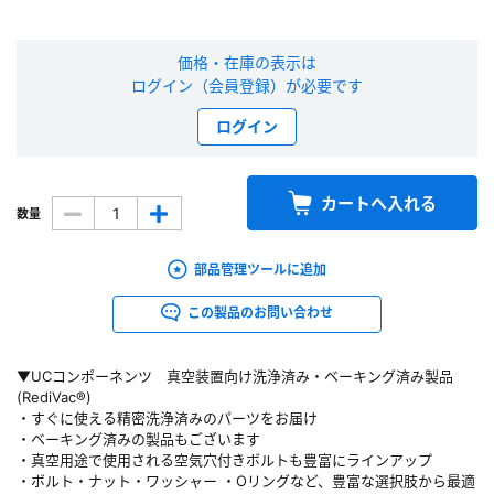
新規会員登録（無料）
価格・在庫の表示は
ログイン（会員登録）が必要です
※新規会員登録をお申し込み頂いてから本登録となるまで、数日間かかる場合
があります。また当社の判断によりお断りする場合があります。
ログイン
会員の方はこちら
カートへ入れる
数量
ログイン
部品管理ツールに追加
※パスワードをお忘れの方は、
パスワード再発行ページ
へ
※メールアドレスを忘れた方は、
お問い合わせページ
よりお問い合わせくださ
この製品のお問い合わせ
い
▼UCコンポーネンツ 真空装置向け洗浄済み・ベーキング済み製品
(RediVac®)
・すぐに使える精密洗浄済みのパーツをお届け
・ベーキング済みの製品もございます
・真空用途で使用される空気穴付きボルトも豊富にラインアップ
・ボルト・ナット・ワッシャー ・Oリングなど、豊富な選択肢から最適