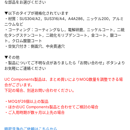
な部品をお選びください
▼以下のタイプが規格化されています
・材質：SUS304/A2，SUS316/A4，A4A286，ニッケル200，アルミ
ニウムなど
・コーティング：コーティングなし，電解研磨，ニッケルコート，二硫
化タングステンコート，二硫化モリブデンコート，金コート，銀コー
ト，クロム酸銀コート
・空気穴付き：側面穴、中央貫通穴
▼その他
・製品についてご不明な点がありましたら「お問い合わせ」ボタンより
お気軽にご連絡ください
UC Components製品は、まとめ買いによりMOQ数量を調整できる場
合がございます。
下記の場合、別途お問い合わせください。
・MOQが26個以上の製品
・ほかのUC Components製品と合わせてご検討の場合
・ご入用時期が数ヶ月以上先の場合
精密洗浄のご依頼はこちらから