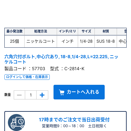
最小発注数
処理方法
インチ/ミリ
サイズ
材質
空気
25個
ニッケルコート
インチ
1/4-28
SUS 18-8
中心穴
六角穴付ボルト,中心穴あり, 18-8,1/4-28,L=22.225, ニッ
ケルコート
製品コード ：57703 型式 ：C-2814-K
ログインして価格・在庫表示
カートへ入れる
数量
17時までのご注文で当日出荷受付
営業時間9：00～18：00 土日祝除く