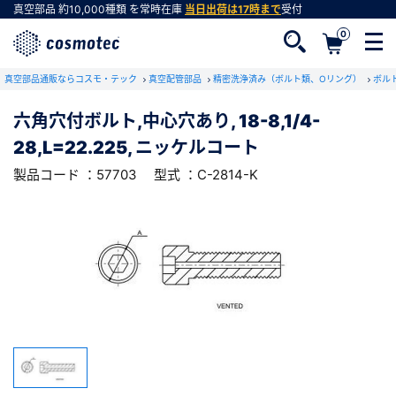
真空部品
約10,000種類
を常時在庫
当日出荷は17時まで
受付
0
RoHS2適合報告書のダウンロード
真空部品通販ならコスモ・テック
下記製品のRoHS2適合報告書のダウンロードをします。
真空配管部品
精密洗浄済み（ボルト類、Oリング）
ボル
六角穴付ボルト,中心穴あり, 18-8,1/4-
六角穴付ボルト,中心穴あり, 18-8,1/4-
28,L=22.225, ニッケルコート
28,L=22.225, ニッケルコート
会員登録がお済みでない方
型式 ：C-2814-K
製品コード ：57703
製品コード ：57703
型式 ：C-2814-K
会員登録をすれば、便利な機能がご利用いただけ
ます。
会社・学校・研究機関名
必須
ダウンロードする