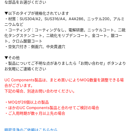
な部品をお選びください
▼以下のタイプが規格化されています
・材質：SUS304/A2，SUS316/A4，A4A286，ニッケル200，アルミ
ニウムなど
・コーティング：コーティングなし，電解研磨，ニッケルコート，二硫
化タングステンコート，二硫化モリブデンコート，金コート，銀コー
ト，クロム酸銀コート
・空気穴付き：側面穴、中央貫通穴
▼その他
・製品についてご不明な点がありましたら「お問い合わせ」ボタンより
お気軽にご連絡ください
UC Components製品は、まとめ買いによりMOQ数量を調整できる場
合がございます。
下記の場合、別途お問い合わせください。
・MOQが26個以上の製品
・ほかのUC Components製品と合わせてご検討の場合
・ご入用時期が数ヶ月以上先の場合
精密洗浄のご依頼はこちらから