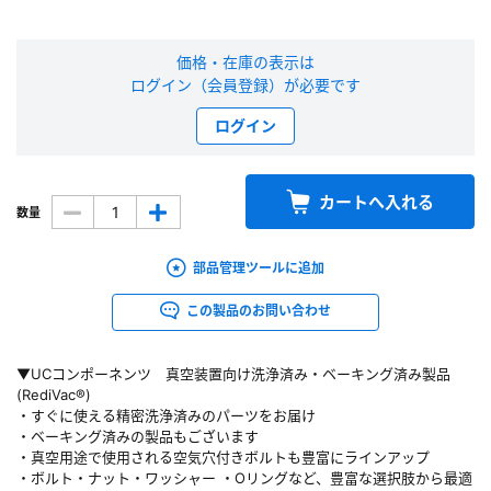
新規会員登録（無料）
価格・在庫の表示は
ログイン（会員登録）が必要です
※新規会員登録をお申し込み頂いてから本登録となるまで、数日間かかる場合
があります。また当社の判断によりお断りする場合があります。
ログイン
会員の方はこちら
カートへ入れる
数量
ログイン
部品管理ツールに追加
※パスワードをお忘れの方は、
パスワード再発行ページ
へ
※メールアドレスを忘れた方は、
お問い合わせページ
よりお問い合わせくださ
この製品のお問い合わせ
い
▼UCコンポーネンツ 真空装置向け洗浄済み・ベーキング済み製品
(RediVac®)
・すぐに使える精密洗浄済みのパーツをお届け
・ベーキング済みの製品もございます
・真空用途で使用される空気穴付きボルトも豊富にラインアップ
・ボルト・ナット・ワッシャー ・Oリングなど、豊富な選択肢から最適