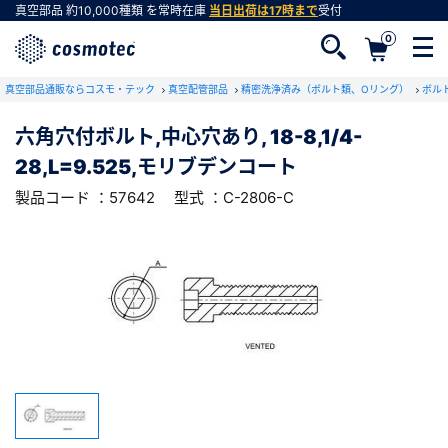
真空部品
約10,000種類
を常時在庫
当日出荷は17時まで
受付
0
RoHS2適合報告書のダウンロード
真空部品通販ならコスモ・テック
下記製品のRoHS2適合報告書のダウンロードをします。
真空配管部品
精密洗浄済み（ボルト類、Oリング）
ボル
六角穴付ボルト,中心穴あり, 18-8,1/4-
六角穴付ボルト,中心穴あり, 18-8,1/4-
28,L=9.525,モリブデンコート
28,L=9.525,モリブデンコート
会員登録がお済みでない方
型式 ：C-2806-C
製品コード ：57642
製品コード ：57642
型式 ：C-2806-C
会員登録をすれば、便利な機能がご利用いただけ
ます。
会社・学校・研究機関名
必須
ダウンロードする