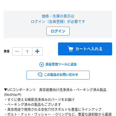
新規会員登録（無料）
価格・在庫の表示は
ログイン（会員登録）が必要です
※新規会員登録をお申し込み頂いてから本登録となるまで、数日間かかる場合
があります。また当社の判断によりお断りする場合があります。
ログイン
会員の方はこちら
カートへ入れる
数量
ログイン
部品管理ツールに追加
※パスワードをお忘れの方は、
パスワード再発行ページ
へ
※メールアドレスを忘れた方は、
お問い合わせページ
よりお問い合わせくださ
この製品のお問い合わせ
い
▼UCコンポーネンツ 真空装置向け洗浄済み・ベーキング済み製品
(RediVac®)
・すぐに使える精密洗浄済みのパーツをお届け
・ベーキング済みの製品もございます
・真空用途で使用される空気穴付きボルトも豊富にラインアップ
・ボルト・ナット・ワッシャー ・Oリングなど、豊富な選択肢から最適