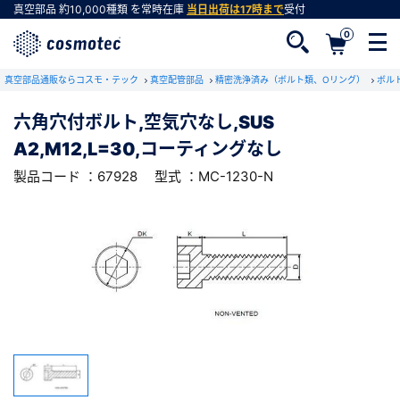
真空部品
約10,000種類
を常時在庫
当日出荷は17時まで
受付
0
RoHS2適合報告書のダウンロード
真空部品通販ならコスモ・テック
下記製品のRoHS2適合報告書のダウンロードをします。
真空配管部品
精密洗浄済み（ボルト類、Oリング）
ボル
六角穴付ボルト,空気穴なし,SUS
六角穴付ボルト,空気穴なし,SUS
A2,M12,L=30,コーティングなし
A2,M12,L=30,コーティングなし
会員登録がお済みでない方
型式 ：MC-1230-N
製品コード ：67928
製品コード ：67928
型式 ：MC-1230-N
会員登録をすれば、便利な機能がご利用いただけ
ます。
会社・学校・研究機関名
必須
ダウンロードする