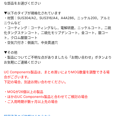
な部品をお選びください
▼以下のタイプが規格化されています
・材質：SUS304/A2，SUS316/A4，A4A286，ニッケル200，アルミ
ニウムなど
・コーティング：コーティングなし，電解研磨，ニッケルコート，二硫
化タングステンコート，二硫化モリブデンコート，金コート，銀コー
ト，クロム酸銀コート
・空気穴付き：側面穴、中央貫通穴
▼その他
・製品についてご不明な点がありましたら「お問い合わせ」ボタンより
お気軽にご連絡ください
UC Components製品は、まとめ買いによりMOQ数量を調整できる場
合がございます。
下記の場合、別途お問い合わせください。
・MOQが26個以上の製品
・ほかのUC Components製品と合わせてご検討の場合
・ご入用時期が数ヶ月以上先の場合