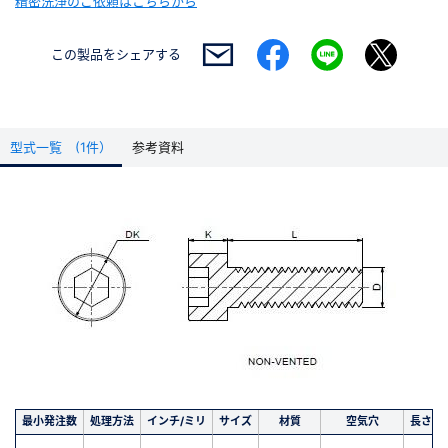
精密洗浄のご依頼はこちらから
この製品を
シェアする
型式一覧 (1件）
参考資料
最小発注数
処理方法
インチ/ミリ
サイズ
材質
空気穴
長さ(m