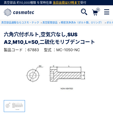
真空部品
約10,000種類
を常時在庫
当日出荷は17時まで
受付
0
RoHS2適合報告書のダウンロード
真空部品通販ならコスモ・テック
下記製品のRoHS2適合報告書のダウンロードをします。
真空配管部品
精密洗浄済み（ボルト類、Oリング）
ボル
六角穴付ボルト,空気穴なし,SUS
六角穴付ボルト,空気穴なし,SUS
A2,M10,L=50,二硫化モリブデンコート
A2,M10,L=50,二硫化モリブデンコート
会員登録がお済みでない方
型式 ：MC-1050-NC
製品コード ：67883
製品コード ：67883
型式 ：MC-1050-NC
会員登録をすれば、便利な機能がご利用いただけ
ます。
会社・学校・研究機関名
必須
ダウンロードする