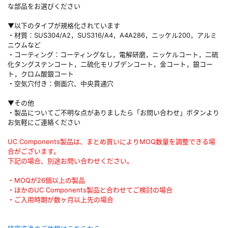
な部品をお選びください
▼以下のタイプが規格化されています
・材質：SUS304/A2，SUS316/A4，A4A286，ニッケル200，アルミ
ニウムなど
・コーティング：コーティングなし，電解研磨，ニッケルコート，二硫
化タングステンコート，二硫化モリブデンコート，金コート，銀コー
ト，クロム酸銀コート
・空気穴付き：側面穴、中央貫通穴
▼その他
・製品についてご不明な点がありましたら「お問い合わせ」ボタンより
お気軽にご連絡ください
UC Components製品は、まとめ買いによりMOQ数量を調整できる場
合がございます。
下記の場合、別途お問い合わせください。
・MOQが26個以上の製品
・ほかのUC Components製品と合わせてご検討の場合
・ご入用時期が数ヶ月以上先の場合