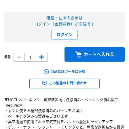
新規会員登録（無料）
価格・在庫の表示は
ログイン（会員登録）が必要です
※新規会員登録をお申し込み頂いてから本登録となるまで、数日間かかる場合
があります。また当社の判断によりお断りする場合があります。
ログイン
会員の方はこちら
カートへ入れる
数量
ログイン
部品管理ツールに追加
※パスワードをお忘れの方は、
パスワード再発行ページ
へ
※メールアドレスを忘れた方は、
お問い合わせページ
よりお問い合わせくださ
この製品のお問い合わせ
い
▼UCコンポーネンツ 真空装置向け洗浄済み・ベーキング済み製品
(RediVac®)
・すぐに使える精密洗浄済みのパーツをお届け
・ベーキング済みの製品もございます
・真空用途で使用される空気穴付きボルトも豊富にラインアップ
・ボルト・ナット・ワッシャー ・Oリングなど、豊富な選択肢から最適