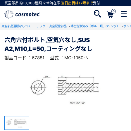
真空部品
約10,000種類
を常時在庫
当日出荷は17時まで
受付
0
RoHS2適合報告書のダウンロード
真空部品通販ならコスモ・テック
下記製品のRoHS2適合報告書のダウンロードをします。
真空配管部品
精密洗浄済み（ボルト類、Oリング）
ボル
六角穴付ボルト,空気穴なし,SUS
六角穴付ボルト,空気穴なし,SUS
A2,M10,L=50,コーティングなし
A2,M10,L=50,コーティングなし
会員登録がお済みでない方
型式 ：MC-1050-N
製品コード ：67881
製品コード ：67881
型式 ：MC-1050-N
会員登録をすれば、便利な機能がご利用いただけ
ます。
会社・学校・研究機関名
必須
ダウンロードする