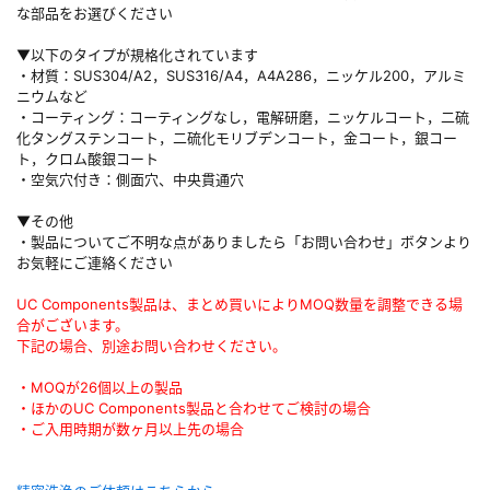
な部品をお選びください
▼以下のタイプが規格化されています
・材質：SUS304/A2，SUS316/A4，A4A286，ニッケル200，アルミ
ニウムなど
・コーティング：コーティングなし，電解研磨，ニッケルコート，二硫
化タングステンコート，二硫化モリブデンコート，金コート，銀コー
ト，クロム酸銀コート
・空気穴付き：側面穴、中央貫通穴
▼その他
・製品についてご不明な点がありましたら「お問い合わせ」ボタンより
お気軽にご連絡ください
UC Components製品は、まとめ買いによりMOQ数量を調整できる場
合がございます。
下記の場合、別途お問い合わせください。
・MOQが26個以上の製品
・ほかのUC Components製品と合わせてご検討の場合
・ご入用時期が数ヶ月以上先の場合