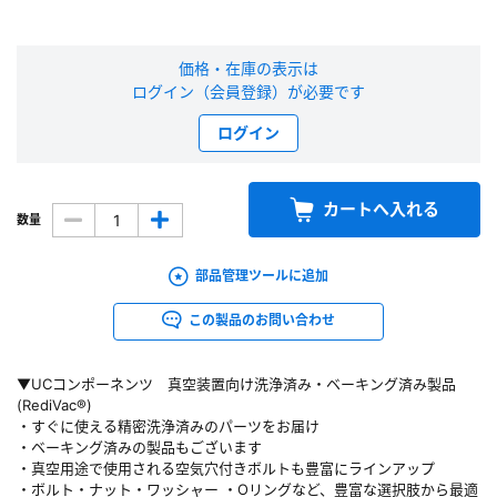
新規会員登録（無料）
価格・在庫の表示は
ログイン（会員登録）が必要です
※新規会員登録をお申し込み頂いてから本登録となるまで、数日間かかる場合
があります。また当社の判断によりお断りする場合があります。
ログイン
会員の方はこちら
カートへ入れる
数量
ログイン
部品管理ツールに追加
※パスワードをお忘れの方は、
パスワード再発行ページ
へ
※メールアドレスを忘れた方は、
お問い合わせページ
よりお問い合わせくださ
この製品のお問い合わせ
い
▼UCコンポーネンツ 真空装置向け洗浄済み・ベーキング済み製品
(RediVac®)
・すぐに使える精密洗浄済みのパーツをお届け
・ベーキング済みの製品もございます
・真空用途で使用される空気穴付きボルトも豊富にラインアップ
・ボルト・ナット・ワッシャー ・Oリングなど、豊富な選択肢から最適