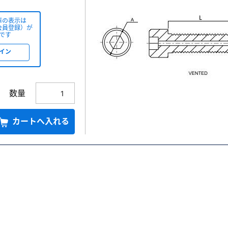
庫の表示は
会員登録）が
です
イン
数量
カートへ入れる