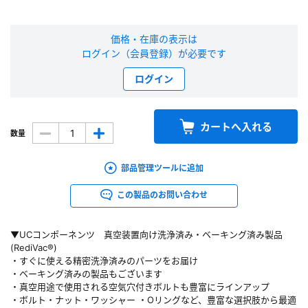
新規会員登録（無料）
価格・在庫の表示は
ログイン（会員登録）が必要です
※新規会員登録をお申し込み頂いてから本登録となるまで、数日間かかる場合
があります。また当社の判断によりお断りする場合があります。
ログイン
会員の方はこちら
カートへ入れる
数量
ログイン
部品管理ツールに追加
※パスワードをお忘れの方は、
パスワード再発行ページ
へ
※メールアドレスを忘れた方は、
お問い合わせページ
よりお問い合わせくださ
この製品のお問い合わせ
い
▼UCコンポーネンツ 真空装置向け洗浄済み・ベーキング済み製品
(RediVac®)
・すぐに使える精密洗浄済みのパーツをお届け
・ベーキング済みの製品もございます
・真空用途で使用される空気穴付きボルトも豊富にラインアップ
・ボルト・ナット・ワッシャー ・Oリングなど、豊富な選択肢から最適