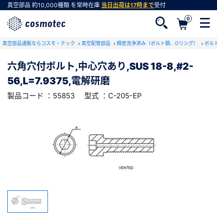
真空部品
約10,000種類
を常時在庫
当日出荷は17時まで
受付
0
RoHS2適合報告書のダウンロード
真空部品通販ならコスモ・テック
下記製品のRoHS2適合報告書のダウンロードをします。
真空配管部品
精密洗浄済み（ボルト類、Oリング）
ボル
六角穴付ボルト,中心穴あり,SUS 18-8,#2-
六角穴付ボルト,中心穴あり,SUS 18-8,#2-
56,L=7.9375,電解研磨
56,L=7.9375,電解研磨
会員登録がお済みでない方
型式 ：C-205-EP
製品コード ：55853
製品コード ：55853
型式 ：C-205-EP
会員登録をすれば、便利な機能がご利用いただけ
ます。
会社・学校・研究機関名
必須
ダウンロードする