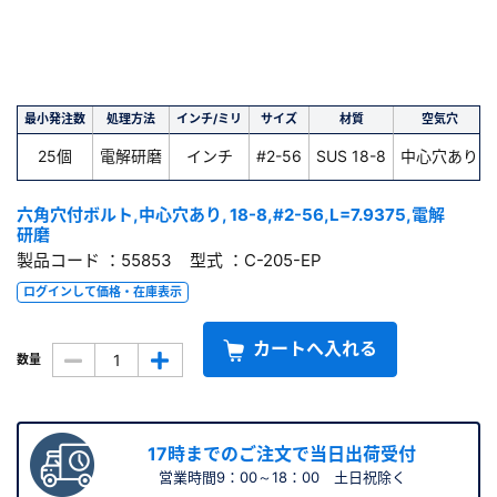
最小発注数
処理方法
インチ/ミリ
サイズ
材質
空気穴
25個
電解研磨
インチ
#2-56
SUS 18-8
中心穴あり
六角穴付ボルト,中心穴あり, 18-8,#2-56,L=7.9375,電解
研磨
製品コード ：55853 型式 ：C-205-EP
ログインして価格・在庫表示
カートへ入れる
数量
17時までのご注文で当日出荷受付
営業時間9：00～18：00 土日祝除く