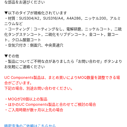
な部品をお選びください
▼以下のタイプが規格化されています
・材質：SUS304/A2，SUS316/A4，A4A286，ニッケル200，アルミ
ニウムなど
・コーティング：コーティングなし，電解研磨，ニッケルコート，二硫
化タングステンコート，二硫化モリブデンコート，金コート，銀コー
ト，クロム酸銀コート
・空気穴付き：側面穴、中央貫通穴
▼その他
・製品についてご不明な点がありましたら「お問い合わせ」ボタンより
お気軽にご連絡ください
UC Components製品は、まとめ買いによりMOQ数量を調整できる場
合がございます。
下記の場合、別途お問い合わせください。
・MOQが26個以上の製品
・ほかのUC Components製品と合わせてご検討の場合
・ご入用時期が数ヶ月以上先の場合
精密洗浄のご依頼はこちらから