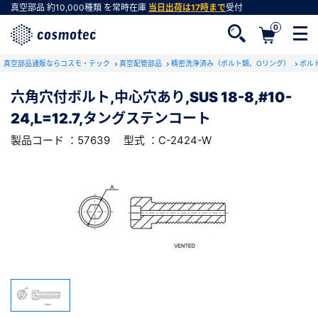
真空部品
約10,000種類
を常時在庫
当日出荷は17時まで
受付
0
RoHS2適合報告書のダウンロード
真空部品通販ならコスモ・テック
下記製品のRoHS2適合報告書のダウンロードをします。
真空配管部品
精密洗浄済み（ボルト類、Oリング）
ボル
六角穴付ボルト,中心穴あり,SUS 18-8,#10-
六角穴付ボルト,中心穴あり,SUS 18-8,#10-
24,L=12.7,タングステンコート
24,L=12.7,タングステンコート
会員登録がお済みでない方
型式 ：C-2424-W
製品コード ：57639
製品コード ：57639
型式 ：C-2424-W
会員登録をすれば、便利な機能がご利用いただけ
ます。
会社・学校・研究機関名
必須
ダウンロードする