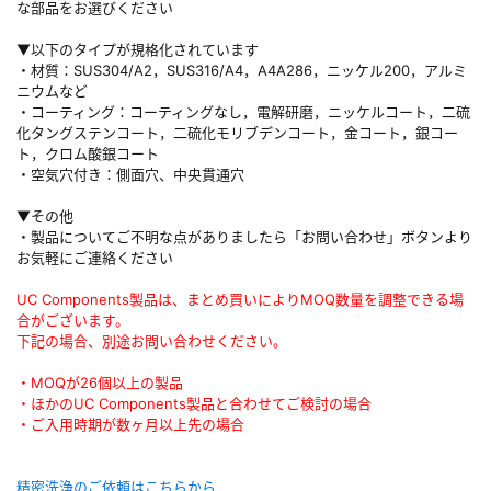
な部品をお選びください
▼以下のタイプが規格化されています
・材質：SUS304/A2，SUS316/A4，A4A286，ニッケル200，アルミ
ニウムなど
・コーティング：コーティングなし，電解研磨，ニッケルコート，二硫
化タングステンコート，二硫化モリブデンコート，金コート，銀コー
ト，クロム酸銀コート
・空気穴付き：側面穴、中央貫通穴
▼その他
・製品についてご不明な点がありましたら「お問い合わせ」ボタンより
お気軽にご連絡ください
UC Components製品は、まとめ買いによりMOQ数量を調整できる場
合がございます。
下記の場合、別途お問い合わせください。
・MOQが26個以上の製品
・ほかのUC Components製品と合わせてご検討の場合
・ご入用時期が数ヶ月以上先の場合
精密洗浄のご依頼はこちらから