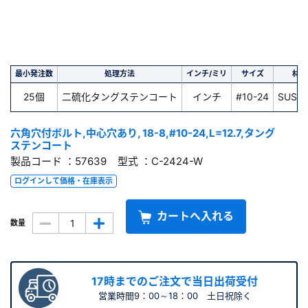
最小発注数
処理方法
インチ/ミリ
サイズ
材質
25個
二硫化タングステンコート
インチ
#10-24
SUS 1
六角穴付ボルト,中心穴あり, 18-8,#10-24,L=12.7,タング
ステンコート
製品コード ：57639 型式 ：C-2424-W
ログインして価格・在庫表示
カートへ入れる
数量
17時までのご注文で当日出荷受付
営業時間9：00～18：00 土日祝除く