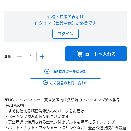
新規会員登録（無料）
価格・在庫の表示は
ログイン（会員登録）が必要です
※新規会員登録をお申し込み頂いてから本登録となるまで、数日間かかる場合
があります。また当社の判断によりお断りする場合があります。
ログイン
会員の方はこちら
カートへ入れる
数量
ログイン
部品管理ツールに追加
※パスワードをお忘れの方は、
パスワード再発行ページ
へ
※メールアドレスを忘れた方は、
お問い合わせページ
よりお問い合わせくださ
この製品のお問い合わせ
い
▼UCコンポーネンツ 真空装置向け洗浄済み・ベーキング済み製品
(RediVac®)
・すぐに使える精密洗浄済みのパーツをお届け
・ベーキング済みの製品もございます
・真空用途で使用される空気穴付きボルトも豊富にラインアップ
・ボルト・ナット・ワッシャー ・Oリングなど、豊富な選択肢から最適