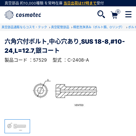
真空部品
約10,000種類
を常時在庫
当日出荷は17時まで
受付
0
RoHS2適合報告書のダウンロード
真空部品通販ならコスモ・テック
下記製品のRoHS2適合報告書のダウンロードをします。
真空配管部品
精密洗浄済み（ボルト類、Oリング）
ボル
六角穴付ボルト,中心穴あり,SUS 18-8,#10-
六角穴付ボルト,中心穴あり,SUS 18-8,#10-
24,L=12.7,銀コート
24,L=12.7,銀コート
会員登録がお済みでない方
型式 ：C-2408-A
製品コード ：57529
製品コード ：57529
型式 ：C-2408-A
会員登録をすれば、便利な機能がご利用いただけ
ます。
会社・学校・研究機関名
必須
ダウンロードする