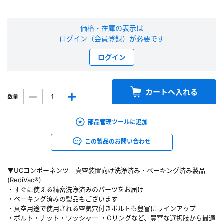
新規会員登録（無料）
価格・在庫の表示は
ログイン（会員登録）が必要です
※新規会員登録をお申し込み頂いてから本登録となるまで、数日間かかる場合
があります。また当社の判断によりお断りする場合があります。
ログイン
会員の方はこちら
カートへ入れる
数量
ログイン
部品管理ツールに追加
※パスワードをお忘れの方は、
パスワード再発行ページ
へ
※メールアドレスを忘れた方は、
お問い合わせページ
よりお問い合わせくださ
この製品のお問い合わせ
い
▼UCコンポーネンツ 真空装置向け洗浄済み・ベーキング済み製品
(RediVac®)
・すぐに使える精密洗浄済みのパーツをお届け
・ベーキング済みの製品もございます
・真空用途で使用される空気穴付きボルトも豊富にラインアップ
・ボルト・ナット・ワッシャー ・Oリングなど、豊富な選択肢から最適