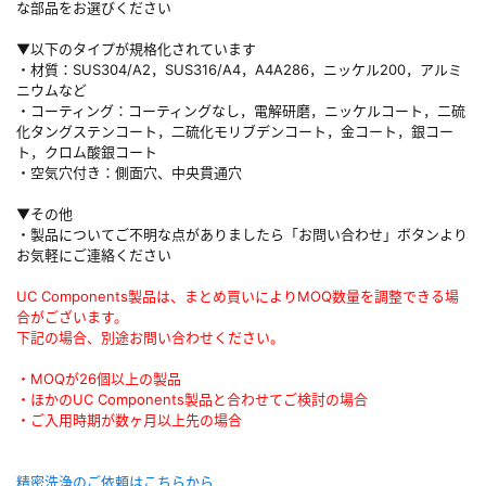
な部品をお選びください
▼以下のタイプが規格化されています
・材質：SUS304/A2，SUS316/A4，A4A286，ニッケル200，アルミ
ニウムなど
・コーティング：コーティングなし，電解研磨，ニッケルコート，二硫
化タングステンコート，二硫化モリブデンコート，金コート，銀コー
ト，クロム酸銀コート
・空気穴付き：側面穴、中央貫通穴
▼その他
・製品についてご不明な点がありましたら「お問い合わせ」ボタンより
お気軽にご連絡ください
UC Components製品は、まとめ買いによりMOQ数量を調整できる場
合がございます。
下記の場合、別途お問い合わせください。
・MOQが26個以上の製品
・ほかのUC Components製品と合わせてご検討の場合
・ご入用時期が数ヶ月以上先の場合
精密洗浄のご依頼はこちらから