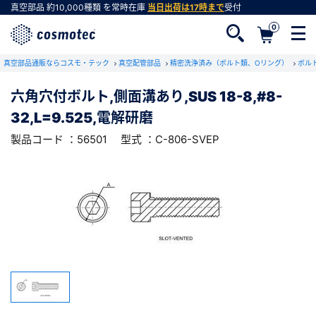
真空部品
約10,000種類
を常時在庫
当日出荷は17時まで
受付
0
RoHS2適合報告書のダウンロード
真空部品通販ならコスモ・テック
下記製品のRoHS2適合報告書のダウンロードをします。
真空配管部品
精密洗浄済み（ボルト類、Oリング）
ボル
六角穴付ボルト,側面溝あり,SUS 18-8,#8-
六角穴付ボルト,側面溝あり,SUS 18-8,#8-
32,L=9.525,電解研磨
32,L=9.525,電解研磨
会員登録がお済みでない方
型式 ：C-806-SVEP
製品コード ：56501
製品コード ：56501
型式 ：C-806-SVEP
会員登録をすれば、便利な機能がご利用いただけ
ます。
会社・学校・研究機関名
必須
ダウンロードする