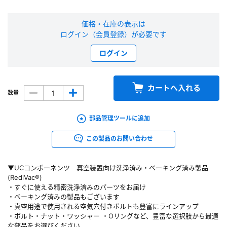
新規会員登録（無料）
価格・在庫の表示は
ログイン（会員登録）が必要です
※新規会員登録をお申し込み頂いてから本登録となるまで、数日間かかる場合
があります。また当社の判断によりお断りする場合があります。
ログイン
会員の方はこちら
カートへ入れる
数量
ログイン
部品管理ツールに追加
※パスワードをお忘れの方は、
パスワード再発行ページ
へ
この製品のお問い合わせ
※メールアドレスを忘れた方は、
お問い合わせページ
よりお問い合わせくださ
い
▼UCコンポーネンツ 真空装置向け洗浄済み・ベーキング済み製品
(RediVac®)
・すぐに使える精密洗浄済みのパーツをお届け
・ベーキング済みの製品もございます
・真空用途で使用される空気穴付きボルトも豊富にラインアップ
・ボルト・ナット・ワッシャー ・Oリングなど、豊富な選択肢から最適
な部品をお選びください