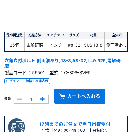
最小発注数
処理方法
インチ/ミリ
サイズ
材質
空気穴
25個
電解研磨
インチ
#8-32
SUS 18-8
側面溝あり
六角穴付ボルト,側面溝あり, 18-8,#8-32,L=9.525,電解研
磨
製品コード ：56501 型式 ：C-806-SVEP
ログインして価格・在庫表示
カートへ入れる
数量
17時までのご注文で当日出荷受付
営業時間9：00～18：00 土日祝除く