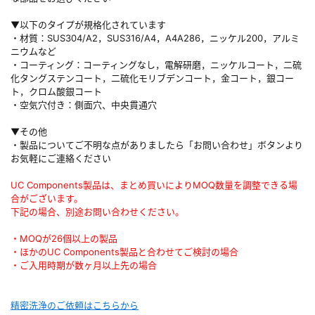
▼以下のタイプが規格化されています
・材質：SUS304/A2，SUS316/A4，A4A286，ニッケル200，アルミ
ニウムなど
・コーティング：コーティングなし，電解研磨，ニッケルコート，二硫
化タングステンコート，二硫化モリブデンコート，金コート，銀コー
ト，クロム酸銀コート
・空気穴付き：側面穴、中央貫通穴
▼その他
・製品についてご不明な点がありましたら「お問い合わせ」ボタンより
お気軽にご連絡ください
UC Components製品は、まとめ買いによりMOQ数量を調整できる場
合がございます。
下記の場合、別途お問い合わせください。
・MOQが26個以上の製品
・ほかのUC Components製品と合わせてご検討の場合
・ご入用時期が数ヶ月以上先の場合
精密洗浄のご依頼はこちらから