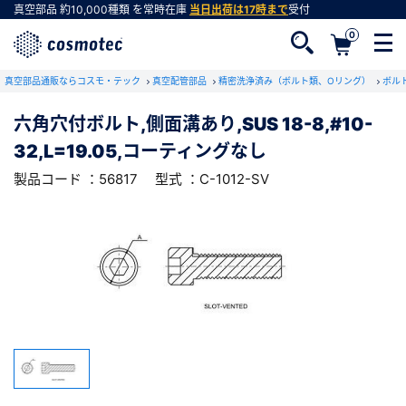
真空部品
約10,000種類
を常時在庫
当日出荷は17時まで
受付
0
RoHS2適合報告書のダウンロード
真空部品通販ならコスモ・テック
下記製品のRoHS2適合報告書のダウンロードをします。
真空配管部品
精密洗浄済み（ボルト類、Oリング）
ボル
六角穴付ボルト,側面溝あり,SUS 18-8,#10-
六角穴付ボルト,側面溝あり,SUS 18-8,#10-
32,L=19.05,コーティングなし
32,L=19.05,コーティングなし
会員登録がお済みでない方
型式 ：C-1012-SV
製品コード ：56817
製品コード ：56817
型式 ：C-1012-SV
会員登録をすれば、便利な機能がご利用いただけ
ます。
会社・学校・研究機関名
必須
ダウンロードする