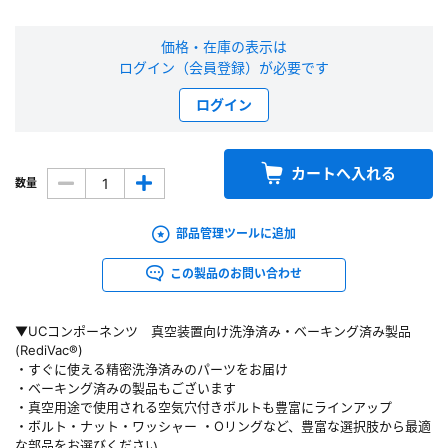
新規会員登録（無料）
価格・在庫の表示は
ログイン（会員登録）が必要です
※新規会員登録をお申し込み頂いてから本登録となるまで、数日間かかる場合
があります。また当社の判断によりお断りする場合があります。
ログイン
会員の方はこちら
カートへ入れる
数量
ログイン
部品管理ツールに追加
※パスワードをお忘れの方は、
パスワード再発行ページ
へ
この製品のお問い合わせ
※メールアドレスを忘れた方は、
お問い合わせページ
よりお問い合わせくださ
い
▼UCコンポーネンツ 真空装置向け洗浄済み・ベーキング済み製品
(RediVac®)
・すぐに使える精密洗浄済みのパーツをお届け
・ベーキング済みの製品もございます
・真空用途で使用される空気穴付きボルトも豊富にラインアップ
・ボルト・ナット・ワッシャー ・Oリングなど、豊富な選択肢から最適
な部品をお選びください