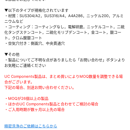
▼以下のタイプが規格化されています
・材質：SUS304/A2，SUS316/A4，A4A286，ニッケル200，アルミ
ニウムなど
・コーティング：コーティングなし，電解研磨，ニッケルコート，二硫
化タングステンコート，二硫化モリブデンコート，金コート，銀コー
ト，クロム酸銀コート
・空気穴付き：側面穴、中央貫通穴
▼その他
・製品についてご不明な点がありましたら「お問い合わせ」ボタンより
お気軽にご連絡ください
UC Components製品は、まとめ買いによりMOQ数量を調整できる場
合がございます。
下記の場合、別途お問い合わせください。
・MOQが26個以上の製品
・ほかのUC Components製品と合わせてご検討の場合
・ご入用時期が数ヶ月以上先の場合
精密洗浄のご依頼はこちらから