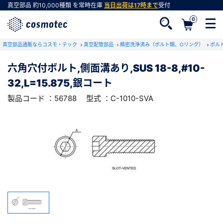
真空部品
約10,000種類
を常時在庫
当日出荷は17時まで
受付
0
RoHS2適合報告書のダウンロード
真空部品通販ならコスモ・テック
下記製品のRoHS2適合報告書のダウンロードをします。
真空配管部品
精密洗浄済み（ボルト類、Oリング）
ボル
六角穴付ボルト,側面溝あり,SUS 18-8,#10-
六角穴付ボルト,側面溝あり,SUS 18-8,#10-
32,L=15.875,銀コート
32,L=15.875,銀コート
会員登録がお済みでない方
型式 ：C-1010-SVA
製品コード ：56788
製品コード ：56788
型式 ：C-1010-SVA
会員登録をすれば、便利な機能がご利用いただけ
ます。
会社・学校・研究機関名
必須
ダウンロードする