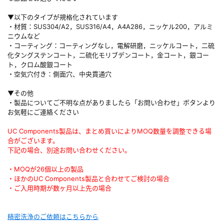
▼以下のタイプが規格化されています
・材質：SUS304/A2，SUS316/A4，A4A286，ニッケル200，アルミ
ニウムなど
・コーティング：コーティングなし，電解研磨，ニッケルコート，二硫
化タングステンコート，二硫化モリブデンコート，金コート，銀コー
ト，クロム酸銀コート
・空気穴付き：側面穴、中央貫通穴
▼その他
・製品についてご不明な点がありましたら「お問い合わせ」ボタンより
お気軽にご連絡ください
UC Components製品は、まとめ買いによりMOQ数量を調整できる場
合がございます。
下記の場合、別途お問い合わせください。
・MOQが26個以上の製品
・ほかのUC Components製品と合わせてご検討の場合
・ご入用時期が数ヶ月以上先の場合
精密洗浄のご依頼はこちらから