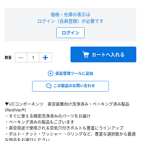
新規会員登録（無料）
価格・在庫の表示は
ログイン（会員登録）が必要です
※新規会員登録をお申し込み頂いてから本登録となるまで、数日間かかる場合
があります。また当社の判断によりお断りする場合があります。
ログイン
会員の方はこちら
カートへ入れる
数量
ログイン
部品管理ツールに追加
※パスワードをお忘れの方は、
パスワード再発行ページ
へ
この製品のお問い合わせ
※メールアドレスを忘れた方は、
お問い合わせページ
よりお問い合わせくださ
い
▼UCコンポーネンツ 真空装置向け洗浄済み・ベーキング済み製品
(RediVac®)
・すぐに使える精密洗浄済みのパーツをお届け
・ベーキング済みの製品もございます
・真空用途で使用される空気穴付きボルトも豊富にラインアップ
・ボルト・ナット・ワッシャー ・Oリングなど、豊富な選択肢から最適
な部品をお選びください