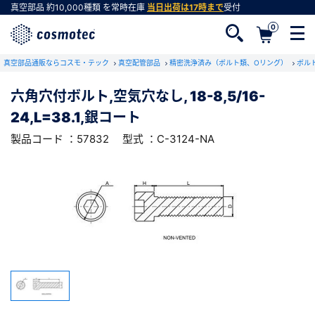
真空部品
約10,000種類
を常時在庫
当日出荷は17時まで
受付
0
RoHS2適合報告書のダウンロード
真空部品通販ならコスモ・テック
下記製品のRoHS2適合報告書のダウンロードをします。
真空配管部品
精密洗浄済み（ボルト類、Oリング）
ボル
六角穴付ボルト,空気穴なし, 18-8,5/16-
六角穴付ボルト,空気穴なし, 18-8,5/16-
24,L=38.1,銀コート
24,L=38.1,銀コート
会員登録がお済みでない方
型式 ：C-3124-NA
製品コード ：57832
製品コード ：57832
型式 ：C-3124-NA
会員登録をすれば、便利な機能がご利用いただけ
ます。
会社・学校・研究機関名
必須
ダウンロードする